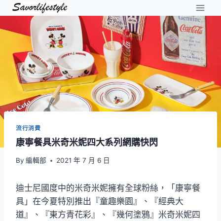
Skip
to
content
流行消費
康寧餐具米奇米妮四大系列網購快閃
By
編輯部
2021 年 7 月 6 日
迪士尼國度中的米奇米妮擁有全球粉絲，「康寧餐
具」在今夏特別推出『童趣樂園』、『經典大
道』、『東方青花彩』、『幾何塗鴉』米奇米妮四