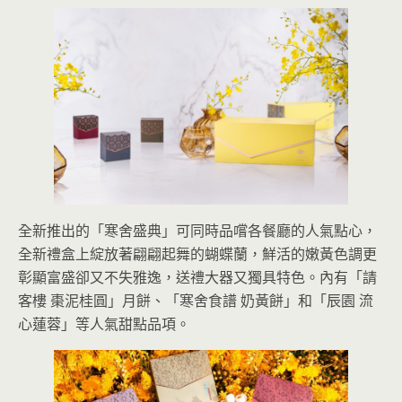
全新推出的「寒舍盛典」可同時品嚐各餐廳的人氣點心，
全新禮盒上綻放著翩翩起舞的蝴蝶蘭，鮮活的嫩黃色調更
彰顯富盛卻又不失雅逸，送禮大器又獨具特色。內有「請
客樓 棗泥桂圓」月餅、「寒舍食譜 奶黃餅」和「辰園 流
心蓮蓉」等人氣甜點品項。