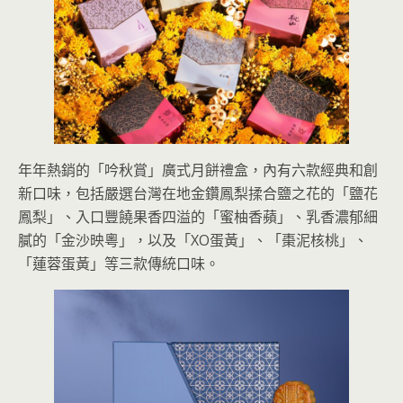
年年熱銷的「吟秋賞」廣式月餅禮盒，內有六款經典和創
新口味，包括嚴選台灣在地金鑽鳳梨揉合鹽之花的「鹽花
鳳梨」、入口豐饒果香四溢的「蜜柚香蘋」、乳香濃郁細
膩的「金沙映粵」，以及「XO蛋黃」、「棗泥核桃」、
「蓮蓉蛋黃」等三款傳統口味。