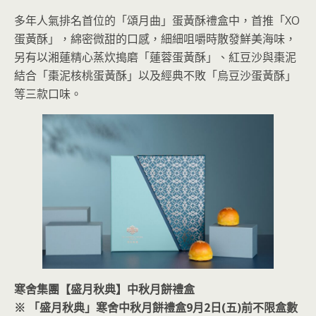
多年人氣排名首位的「頌月曲」蛋黃酥禮盒中，首推「XO
蛋黃酥」，綿密微甜的口感，細細咀嚼時散發鮮美海味，
另有以湘蓮精心蒸炊搗磨「蓮蓉蛋黃酥」、紅豆沙與棗泥
結合「棗泥核桃蛋黃酥」以及經典不敗「烏豆沙蛋黃酥」
等三款口味。
寒舍集團【盛月秋典】中秋月餅禮盒
※ 「盛月秋典」寒舍中秋月餅禮盒9月2日(五)前不限盒數