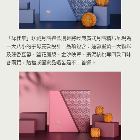
「詠桂集」珍藏月餅禮盒則是將經典廣式月餅精巧呈現為
一大八小的子母雙款設計，品項包含：蓮蓉蛋黃一大顆以
及蓮香豆蓉、鹽花鳳梨、金沙映粵、棗泥核桃等四款口味
各兩顆，贈禮或闔家品嚐皆是不二首選。