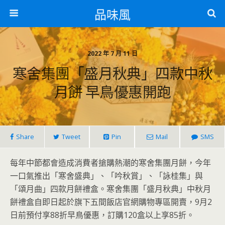
品味風
2022 年 7 月 11 日
寒舍集團「盛月秋典」四款中秋
月餅 早鳥優惠開跑
Share
Tweet
Pin
Mail
SMS
每年中節都會造成消費者搶購熱潮的寒舍集團月餅，今年
一口氣推出「寒舍盛典」、「吟秋賞」、「詠桂集」與
「頌月曲」四款月餅禮盒。寒舍集團「盛月秋典」中秋月
餅禮盒自即日起於旗下五間飯店官網購物專區開賣，9月2
日前預付享88折早鳥優惠，訂購120盒以上享85折。