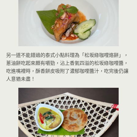
另一道不能錯過的泰式小點料理為「松坂綠咖哩烙餅」，
蔥油餅吃起來頗有嚼勁，沾上香氣四溢的松坂綠咖哩醬，
吃進嘴裡時，酥香餅皮吸附了濃郁咖哩醬汁，吃完後仍讓
人意猶未盡！