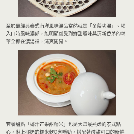
至於最經典泰式南洋風味湯品當然就是「冬蔭功湯」。喝
入口時風味濃郁，能明顯感受到鮮甜蝦味與清新香茅的精
華全都在濃湯裡，清爽開胃。
套餐甜點「椰汁芒果甜糯米」也是大眾最熟悉的泰式點
心，淋上椰奶的糯米軟Q有嚼勁，搭配著酸甜可口的新鮮