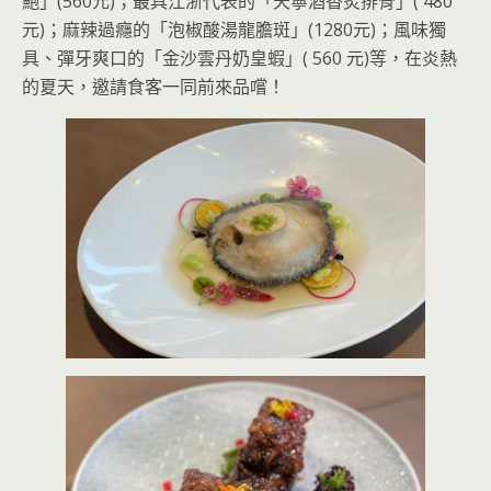
鮑」(560元)；最具江浙代表的「天寧酒香炙排骨」( 480
元)；麻辣過癮的「泡椒酸湯龍膽斑」(1280元)；風味獨
具、彈牙爽口的「金沙雲丹奶皇蝦」( 560 元)等，在炎熱
的夏天，邀請食客一同前來品嚐！