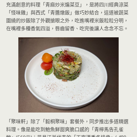
充滿創意的料理「青麻炒米煸菜豆」，是將四川經典涼菜
「怪味雞」與西式「青醬燉飯」做巧妙結合，這道被蔬菜
圍繞的炒飯除了外觀搶眼之外，吃進嘴裡米飯粒粒分明，
在嘴裡多種香氣四溢，唇齒留香、吃完後讓人念念不忘。
「聚味軒」除了「毅桐聚味」套餐外，同步推出多道精選
料理。像是能吃到鮑魚鮮甜爽脆口感的「青檸馬告孔雀