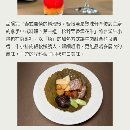
品嚐完了泰式風情的料理後，緊接著是聚味軒李俊毅主廚
的拿手中式料理。第一道「松茸栗香雪花牛」將台塑牛小
排包在荷葉裡，以「焐」的加熱方式讓牛肉融合荷葉清
香，牛小排肉韻軟嫩誘人，細細咀嚼，更能品嚐多層次的
風味，一旁的配料栗子同樣可口美味。