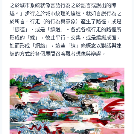
之於城市系統就像言語行為之於語言或說出的陳
述。」步行之於城市紋理的編造，就如言說行為之
於所言。行走（的行為與意象）產生了路徑，或是
「捷徑」、或是「繞道」。各式各樣行走的路徑所
形成的「線」，彼此平行、交集，或是編織成面，
進而形成「網絡」，這些「線」條概念以對話與連
結的方式於各個展間召喚觀者想像與辯證。