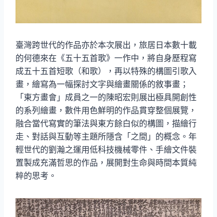
臺灣跨世代的作品亦於本次展出，旅居日本數十載
的何德來在《五十五首歌》一作中，將自身歷程寫
成五十五首短歌（和歌），再以特殊的構圖引歌入
畫，繪寫為一幅探討文字與繪畫關係的敘事畫；
「東方畫會」成員之一的陳昭宏則展出極具開創性
的系列繪畫，數件用色鮮明的作品貫穿整個展覽，
融合當代寫實的筆法與東方餘白似的構圖，描繪行
走、對話與互動等主題所隱含「之間」的概念。年
輕世代的劉瀚之運用低科技機械零件、手繪文件裝
置製成充滿哲思的作品，展開對生命與時間本質純
粹的思考。