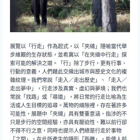
展覽以「行走」作為起式，以「夾縫」隱喻當代舉
步維艱的生存狀態，並希冀以「在夾縫中行走」探
索可能的解決之道。「行」除了步行，更有行事、
行動的意義，人們藉此交織出城市與歷史文化的複
雜紋理。我們常說「走入／走出歷史」、「走入／
走出夢中」，行走涉及真實、虛幻與夢境；我們也
常說「找路」或「尋道」，將日常的行走比喻為生
活或人生目標的追尋。萬物的縫隙裡，存在著許多
可能性，展題中「夾縫」具有雙重意涵，指涉的不
只是步行的空間經驗，亦具有壓迫性、難以前行卻
不得不行之意，同時也提示人們總是行走於事物
「之間」，在此所產生的隱形「距離」，能使人前