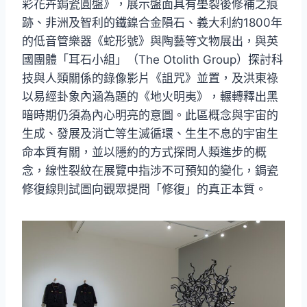
彩花卉鋦瓷圓盤》，展示盤面具有璺裂後修補之痕
跡、非洲及智利的鐵鎳合金隕石、義大利約1800年
的低音管樂器《蛇形號》與陶藝等文物展出，與英
國團體「耳石小組」（The Otolith Group）探討科
技與人類關係的錄像影片《詛咒》並置，及洪東祿
以易經卦象內涵為題的《地火明夷》，輾轉釋出黑
暗時期仍須為內心明亮的意圖。此區概念與宇宙的
生成、發展及消亡等生滅循環、生生不息的宇宙生
命本質有關，並以隱約的方式探問人類進步的概
念，線性裂紋在展覽中指涉不可預知的變化，鋦瓷
修復線則試圖向觀眾提問「修復」的真正本質。