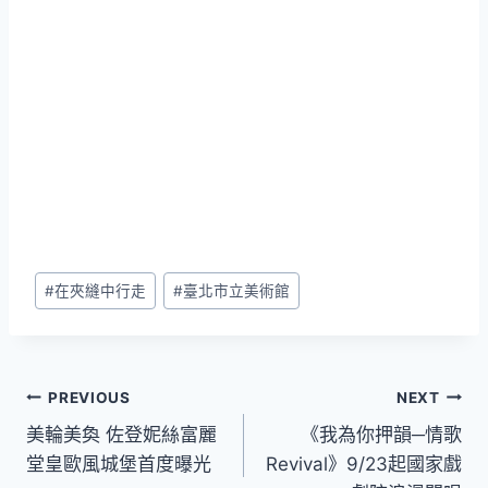
Post
#
在夾縫中行走
#
臺北市立美術館
Tags:
文
PREVIOUS
NEXT
美輪美奐 佐登妮絲富麗
《我為你押韻─情歌
章
堂皇歐風城堡首度曝光
Revival》9/23起國家戲