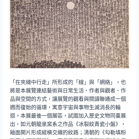
「在夾縫中行走」所形成的「線」與「網絡」，也
將是本展覽連結藝術與日常生活、作者與觀者、作
品與空間的方式，讓展覽的觀看與閱讀聯通成一個
週而復始的循環，寓意宇宙與事物生滅消長的輪
迴。本展最後一個展區，試圖加入歷史文物同臺展
出，如元朝龍泉窯系之作品《冰裂紋青瓷小盤》，
釉面開片形成縱橫交織的紋路；清朝的《勾勒填粉