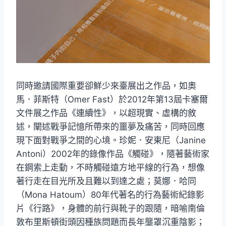
同時邀請國際重要卻鮮少來臺展出之作品，如奧
馬．菲斯特（Omer Fast）於2012年第13屆卡塞爾
文件展之作品《連續性》，以超現實、虛構的敘
述，闡述戰爭記憶所帶來的噩夢及痛苦，同時回應
現下面對戰爭之間的心境。珍妮．安東尼（Janine
Antoni）2002年的錄像作品《觸碰》，隨著藝術家
在鋼索上走動，不時觸碰遠方地平線的行為，想像
著行走在目光所及且難以到達之處；莫娜．哈同
（Mona Hatoum）80年代著名的行為藝術紀錄影
片《行路》，身體的前行與靴子的跟隨，暗喻南倫
敦布里斯頓街頭因種族問題而長年壟罩沉重陰影；