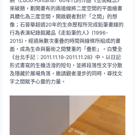
納（Lucio Fontana）60年代的作品《空間概念》
來破題，劃開畫布的兩道線將二度空間的平面繪畫
具體化為三度空間，開啟觀者對於「之間」的想
像；石晉華超過20年的生命歷程所完成鉛筆畫線的
行為表演紀錄館藏品《走鉛筆的人》(1996-
2015)，經過無數次重疊的時間與線條所組成的畫
面，成為生命與藝術之間雙重的「疊影」。白雙全
《台北手記：2011.11.19-2011.11.28》中，以日記
形式書寫的生機活潑的短句，並將段落性文字分散
及隱藏於展場角落，邀請觀者漫步的同時，尋找文
字之間賦予心靈的力量。