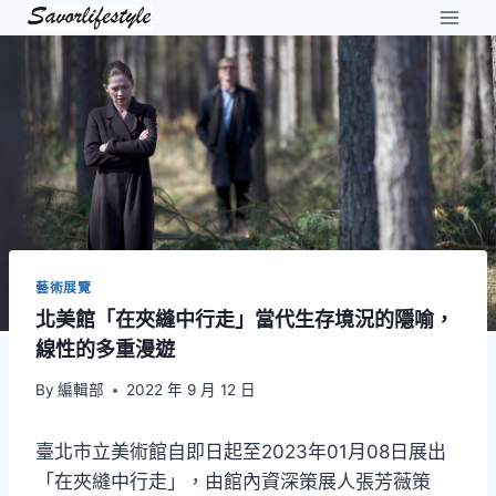
Skip
to
content
藝術展覽
北美館「在夾縫中行走」當代生存境況的隱喻，
線性的多重漫遊
By
編輯部
2022 年 9 月 12 日
臺北市立美術館自即日起至2023年01月08日展出
「在夾縫中行走」，由館內資深策展人張芳薇策