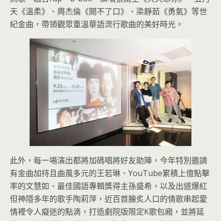
天《溫柔》、周杰倫《開不了口》、梁靜茹《勇氣》等世
紀金曲，帶領觀眾重溫華語流行歌曲的美好時光。
此外，每一場演出都將加碼唱將好友助陣，今年特別邀請
有金曲加持且曲風多元的王若琳、YouTube累積上億點擊
率的文慧如、最佳國語專輯獎得主孫盛希，以及出道爆紅
但神隱多年的歌手陶莉萍，近百首膾炙人口的情歌串起愛
情裡令人癡迷的點滴，打造劇院版限定K歌包廂，並將延