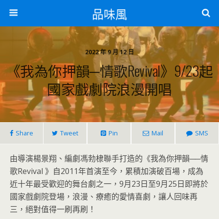
品味風
2022 年 9 月 12 日
《我為你押韻─情歌Revival》9/23起
國家戲劇院浪漫開唱
Share
Tweet
Pin
Mail
SMS
由導演楊景翔、編劇馮勃棣聯手打造的《我為你押韻──情
歌Revival 》自2011年首演至今，累積加演破百場，成為
近十年最受歡迎的舞台劇之一，9月23日至9月25日即將於
國家戲劇院登場，浪漫、療癒的愛情喜劇，讓人回味再
三，絕對值得一刷再刷！