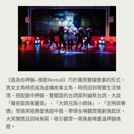
《我為你押韻─情歌Revival》巧妙運用雙線敘事的形式，
男女主角時而成為虛構故事主角，時而回到現實生活情
境，搭配劇中押韻、雙關語的台詞犀利幽默台詞，大談
「羅密歐與茱麗葉」、「大師兄與小師妹」、「志明與春
嬌」等搞笑經典愛情戲中戲，帶領全場觀眾隨劇情起伏，
大笑開懷且回味無窮，吸引觀眾一再進劇場重溫押韻情
歌。