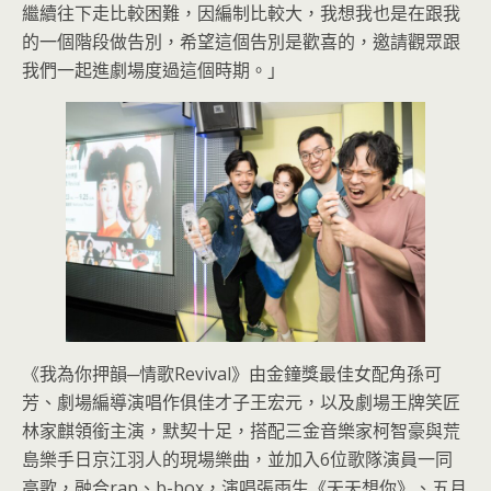
繼續往下走比較困難，因編制比較大，我想我也是在跟我
的一個階段做告別，希望這個告別是歡喜的，邀請觀眾跟
我們一起進劇場度過這個時期。」
《我為你押韻─情歌Revival》由金鐘獎最佳女配角孫可
芳、劇場編導演唱作俱佳才子王宏元，以及劇場王牌笑匠
林家麒領銜主演，默契十足，搭配三金音樂家柯智豪與荒
島樂手日京江羽人的現場樂曲，並加入6位歌隊演員一同
高歌，融合rap、b-box，演唱張雨生《天天想你》、五月