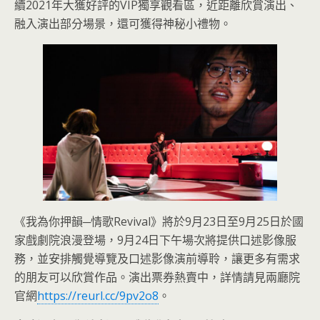
續2021年大獲好評的VIP獨享觀看區，近距離欣賞演出、
融入演出部分場景，還可獲得神秘小禮物。
《我為你押韻─情歌Revival》將於9月23日至9月25日於國
家戲劇院浪漫登場，9月24日下午場次將提供口述影像服
務，並安排觸覺導覽及口述影像演前導聆，讓更多有需求
的朋友可以欣賞作品。演出票券熱賣中，詳情請見兩廳院
官網
https://reurl.cc/9pv2o8
。