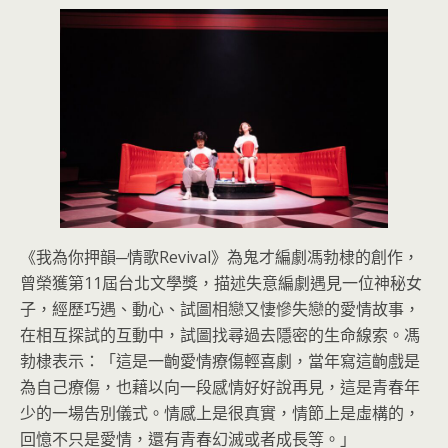
《我為你押韻─情歌Revival》為鬼才編劇馮勃棣的創作，
曾榮獲第11屆台北文學獎，描述失意編劇遇見一位神秘女
子，經歷巧遇、動心、試圖相戀又悽慘失戀的愛情故事，
在相互探試的互動中，試圖找尋過去隱密的生命線索。馮
勃棣表示：「這是一齣愛情療傷輕喜劇，當年寫這齣戲是
為自己療傷，也藉以向一段感情好好說再見，這是青春年
少的一場告別儀式。情感上是很真實，情節上是虛構的，
回憶不只是愛情，還有青春幻滅或者成長等。」