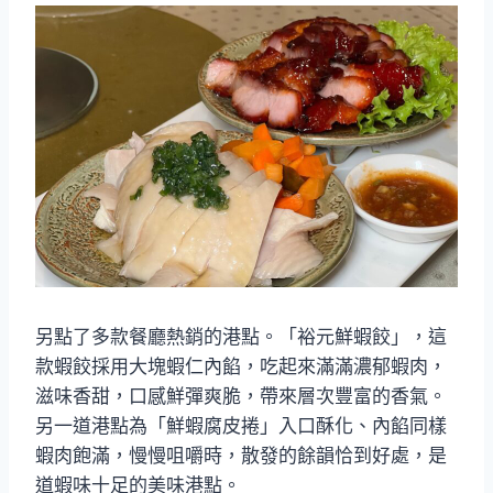
另點了多款餐廳熱銷的港點。「裕元鮮蝦餃」，這
款蝦餃採用大塊蝦仁內餡，吃起來滿滿濃郁蝦肉，
滋味香甜，口感鮮彈爽脆，帶來層次豐富的香氣。
另一道港點為「鮮蝦腐皮捲」入口酥化、內餡同樣
蝦肉飽滿，慢慢咀嚼時，散發的餘韻恰到好處，是
道蝦味十足的美味港點。