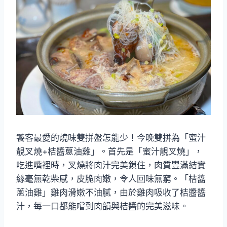
饕客最愛的燒味雙拼盤怎能少！今晚雙拼為「蜜汁
靚叉燒+桔醬蔥油雞」。首先是「蜜汁靚叉燒」，
吃進嘴裡時，叉燒將肉汁完美鎖住，肉質豐滿結實
絲毫無乾柴感，皮脆肉嫩，令人回味無窮。「桔醬
蔥油雞」雞肉滑嫩不油膩，由於雞肉吸收了桔醬醬
汁，每一口都能嚐到肉韻與桔醬的完美滋味。