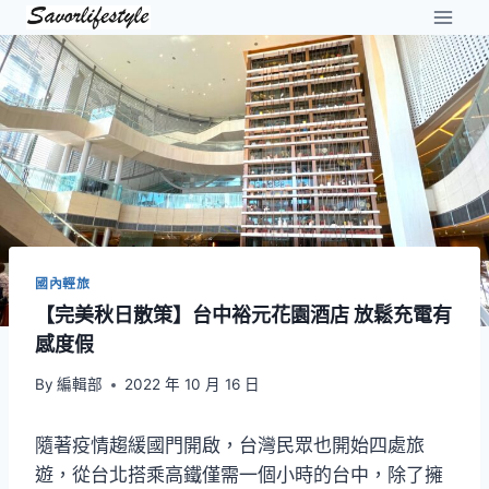
Skip
to
content
國內輕旅
【完美秋日散策】台中裕元花園酒店 放鬆充電有
感度假
By
編輯部
2022 年 10 月 16 日
隨著疫情趨緩國門開啟，台灣民眾也開始四處旅
遊，從台北搭乘高鐵僅需一個小時的台中，除了擁