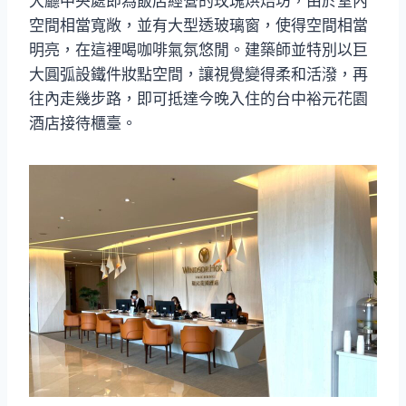
大廳中央處即為飯店經營的玫瑰烘焙坊，由於室內
空間相當寬敞，並有大型透玻璃窗，使得空間相當
明亮，在這裡喝咖啡氣氛悠閒。建築師並特別以巨
大圓弧設鐵件妝點空間，讓視覺變得柔和活潑，再
往內走幾步路，即可抵達今晚入住的台中裕元花園
酒店接待櫃臺。