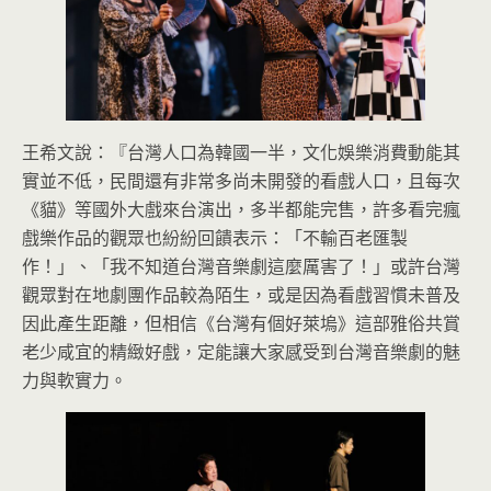
王希文說：『台灣人口為韓國一半，文化娛樂消費動能其
實並不低，民間還有非常多尚未開發的看戲人口，且每次
《貓》等國外大戲來台演出，多半都能完售，許多看完瘋
戲樂作品的觀眾也紛紛回饋表示：「不輸百老匯製
作！」、「我不知道台灣音樂劇這麼厲害了！」或許台灣
觀眾對在地劇團作品較為陌生，或是因為看戲習慣未普及
因此產生距離，但相信《台灣有個好萊塢》這部雅俗共賞
老少咸宜的精緻好戲，定能讓大家感受到台灣音樂劇的魅
力與軟實力。