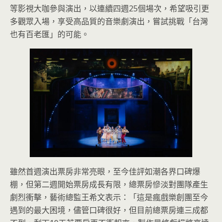
等影視大咖參與演出，以連續四週25個場次，希望吸引更
多觀眾入場，享受高品質的音樂劇演出，嘗試挑戰「台灣
也有百老匯」的可能。
雖然首週演出票房非常亮眼，至今佳評如潮各界口碑爆
棚，但第二週開始票房成長有限，總票房慘淡對團隊產生
劇烈衝擊，藝術總監王希文表示：「這是瘋戲樂創團至今
遇到的最大困境，儘管口碑很好，但目前總票房連三成都