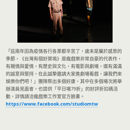
「這兩年因為疫情各行各業都辛苦了，歲末是屬於感恩的
季節，《台灣有個好萊塢》是瘋戲樂非常自豪的代表作，
有親情與愛情，有歷史與文化，有電影與劇場，還有滿滿
的誠意與堅持，在此誠摯邀請大家進劇場看戲，讓我們來
娛樂你們吧！」團隊祭出多個好康，其中在多個場次將舉
辦演員見面會，也提供「平日場79折」的好評折扣碼活
動，詳情請洽瘋戲樂工作室官方臉書。
https://www.facebook.com/studiomtw