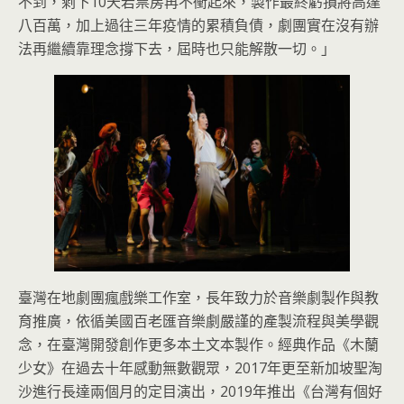
不到，剩下10天若票房再不衝起來，製作最終虧損將高達
八百萬，加上過往三年疫情的累積負債，劇團實在沒有辦
法再繼續靠理念撐下去，屆時也只能解散一切。」
臺灣在地劇團瘋戲樂工作室，長年致力於音樂劇製作與教
育推廣，依循美國百老匯音樂劇嚴謹的產製流程與美學觀
念，在臺灣開發創作更多本土文本製作。經典作品《木蘭
少女》在過去十年感動無數觀眾，2017年更至新加坡聖淘
沙進行長達兩個月的定目演出，2019年推出《台灣有個好