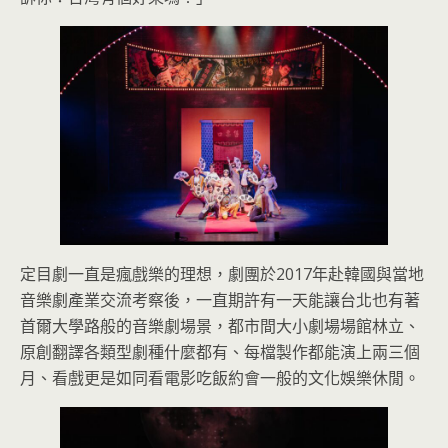
定目劇一直是瘋戲樂的理想，劇團於2017年赴韓國與當地
音樂劇產業交流考察後，一直期許有一天能讓台北也有著
首爾大學路般的音樂劇場景，都市間大小劇場場館林立、
原創翻譯各類型劇種什麼都有、每檔製作都能演上兩三個
月、看戲更是如同看電影吃飯約會一般的文化娛樂休閒。