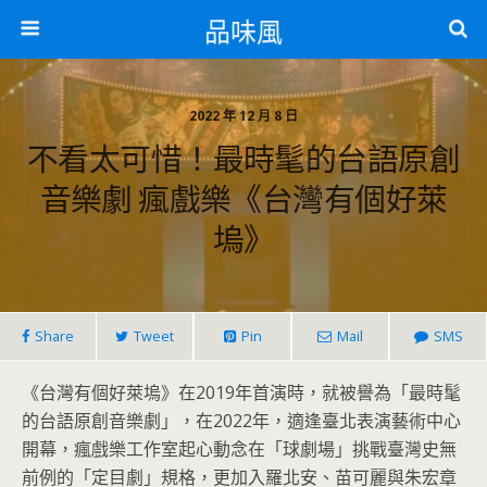
品味風
2022 年 12 月 8 日
不看太可惜！最時髦的台語原創
音樂劇 瘋戲樂《台灣有個好萊
塢》
Share
Tweet
Pin
Mail
SMS
《台灣有個好萊塢》在2019年首演時，就被譽為「最時髦
的台語原創音樂劇」，在2022年，適逢臺北表演藝術中心
開幕，瘋戲樂工作室起心動念在「球劇場」挑戰臺灣史無
前例的「定目劇」規格，更加入羅北安、苗可麗與朱宏章