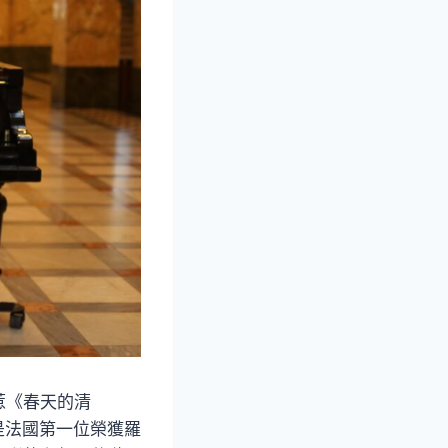
惹《春天的清
是法國第一位榮獲羅