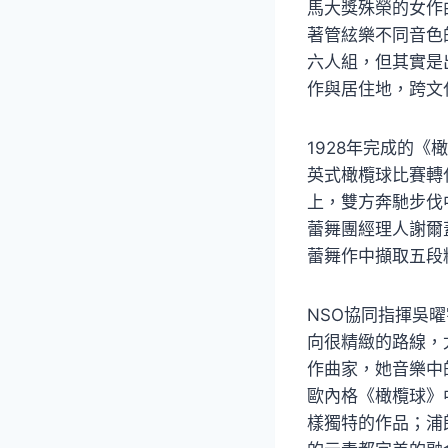
馬大獎殊榮的女作
著管絃樂不同音色
六人組，但其實是
作與居住地，跨文
1928年完成的
英式橄欖球比賽轉
上，雙方奔馳步伐
蕾舞團經理人謝爾
蕾舞作中擷取五段
NSO協同指揮吳曜
向很精緻的路線，
作曲家，她音樂中
歐內格《橄欖球》
樣獨特的作品；浦