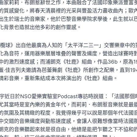
曲家莉莉．布朗惹辭世之作，本曲融合了法國印象樂派豐富
的質感變化，將春天清晨裡的光采與豐盈活力盡收曲內；歐
出生於瑞士的音樂家，他於巴黎音樂學院求學後，此生就以
化背景也造就出他多彩的創作靈感。
《橄欖球》出自他最廣為人知的「太平洋二三一」交響樂章中的
化為音符，運用器樂層層堆疊的聲響及織度，營造出球賽時
中的激烈速度感；而浦朗克《牡鹿》組曲，作品36b，原為1
蓋·佳吉列夫邀請為芭蕾舞劇《牡鹿》所創作之配樂，直到19
精彩音樂，重新集結成本次將演出的《牡鹿》組曲。
宇近日於NSO愛樂實驗室Podcast專訪時說道：「法國那
尤其當時是室內樂的黃金年代，而莉莉．布朗惹音樂就是最
的氛圍及其精緻的程度，我覺得幾乎可以說是那個年代法國
中交錯的音樂織度與動態速度感，會讓人很難想像當時法國
朗克的音樂聽起來就是很自由，他總是能把乍聽之下不協和