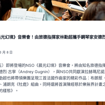
《晨光幻境》音樂會！由旅德指揮家林勤超攜手鋼琴家安德
3 月 8 日
（五）即將登場的NSO《晨光幻境》音樂會，將由知名旅德指
烈‧古寧（Andrey Gugnin），與NSO共同獻演拉赫瑪尼
勤超也將帶領樂團呈現三首法國作曲家的精彩作品：布朗惹
、浦朗克《牡鹿》組曲，同時還將首演陳經慈於樂無界計畫
的樣態》。