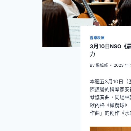
音樂表演
3月10日NSO
力
By
編輯部
2023 年 
本週五3月10日
際讚譽的鋼琴家安德
琴協奏曲，同場林
歐內格《橄欖球》
作曲」的創作《水