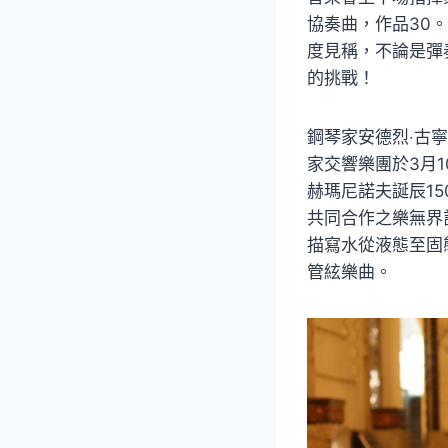
協奏曲，作品30
度見稱，不論是彈
的挑戰！
鋼琴家安德烈‧古
家交響樂團於3月
赫瑪尼諾夫誕辰1
共同合作之樂無界
描寫水從液態至固
管絃樂曲。