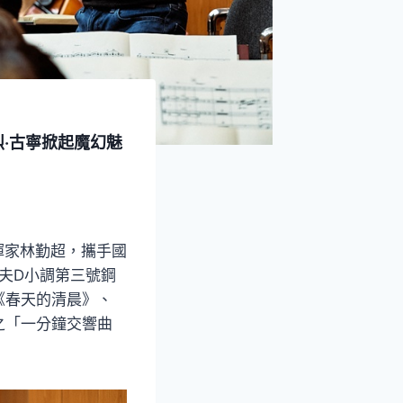
烈‧古寧掀起魔幻魅
揮家林勤超，攜手國
諾夫D小調第三號鋼
《春天的清晨》、
之「一分鐘交響曲