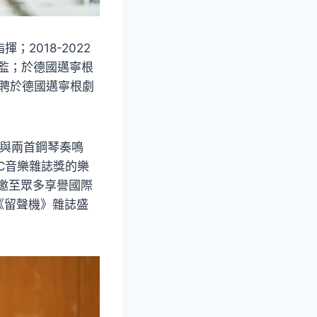
2018-2022
樂總監；於德國邁寧根
次聘於德國邁寧根劇
曲與兩首鋼琴奏鳴
))榮獲BBC音樂雜誌獎的樂
受邀至眾多享譽國際
《留聲機》雜誌盛