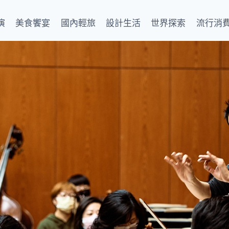
演
美食饗宴
國內輕旅
設計生活
世界探索
流行消