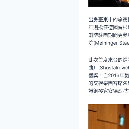
出身臺東市的旅德指
年則擔任德國雷根斯堡
劇院駐團期間更參
院(Meininger
此次首度來台的鋼琴
曲）(Shostakovic
器獎。自2016
的交響樂團客席演
讚鋼琴家安德烈‧