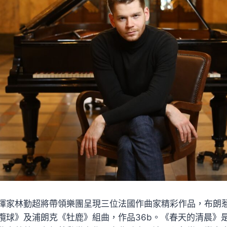
揮家林勤超將帶領樂團呈現三位法國作曲家精彩作品，布朗
欖球》及浦朗克《牡鹿》組曲，作品36b。《春天的清晨》