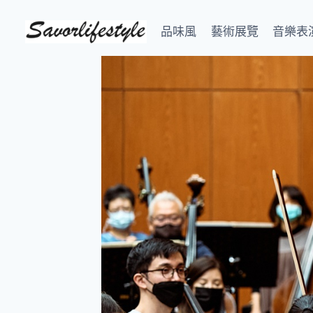
Skip
to
品味風
藝術展覽
音樂表
content