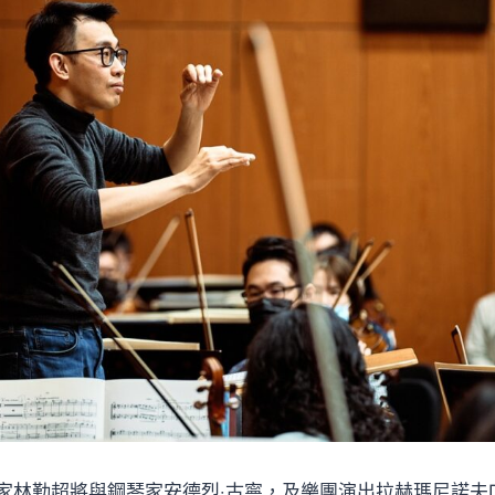
家林勤超將與鋼琴家安德烈‧古寧，及樂團演出拉赫瑪尼諾夫