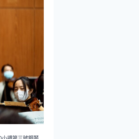
D小調第三號鋼琴