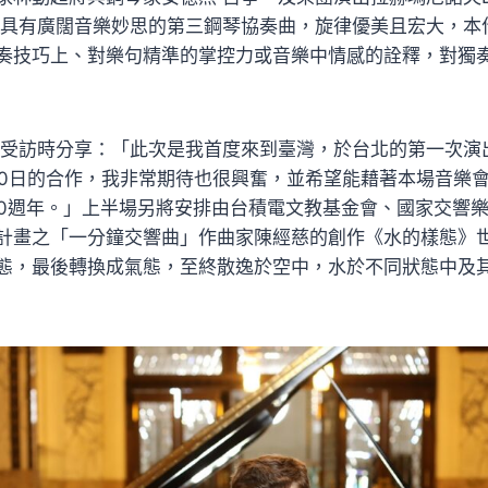
。具有廣闊音樂妙思的第三鋼琴協奏曲，旋律優美且宏大，本
奏技巧上、對樂句精準的掌控力或音樂中情感的詮釋，對獨
寧受訪時分享：「此次是我首度來到臺灣，於台北的第一次演
10日的合作，我非常期待也很興奮，並希望能藉著本場音樂
50週年。」上半場另將安排由台積電文教基金會、國家交響
計畫之「一分鐘交響曲」作曲家陳經慈的創作《水的樣態》
態，最後轉換成氣態，至終散逸於空中，水於不同狀態中及