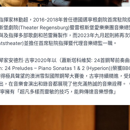
揮家林勤超，2016-2018年曾任德國邁寧根劇院首席駐院指揮；
劇院(Theater Regensburg)暨雷根斯堡愛樂樂團音
與及指揮多部歌劇和芭雷舞製作，而2023年九月起則將再
 Staatstheater)並擔任首席駐院指揮暨代理音樂總監一職。
家安德烈‧古寧2020年以（蕭斯塔科維契: 24首鋼琴前奏
h: 24 Preludes – Piano Sonatas 1 & 2 (Hyperion
年贏得極具聲望的澳洲雪梨國際鋼琴大賽後，古寧持續精進，
出，在音樂會演出和錄音都展現了他充滿熱誠的音樂詮釋。
古寧擁有「超凡多樣而靈敏的技巧，能夠傳達音樂想像」