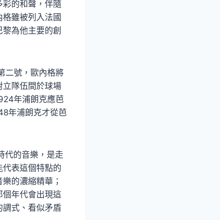
多彩的和聲，伴隨
內格雖被列入法國
巴黎為他主要的創
第二號，歐內格將
對立隊伍間於球場
924年浦朗克應芭
48年浦朗克才從芭
個時代的音樂，是走
能代表這個特點的
音樂的濃縮精華；
那個年代會出現這
的調式、看似矛盾