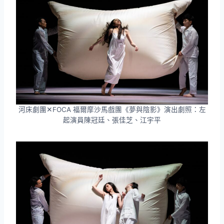
河床劇團✕FOCA 福爾摩沙馬戲團《夢與陰影》演出劇照：左
起演員陳冠廷、張佳芝、江宇平