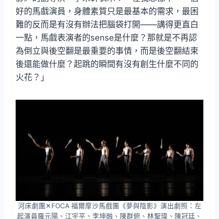
好的馬戲演員，身體素質只是最基本的需求，最困
難的反而是有沒有辦法把腦袋打開——講得更直白
一點，馬戲表演者的sense是什麼？那就是不再認
為倒立與後空翻是最重要的事情，而是後空翻結束
後還能做什麼？起跳的瞬間有沒有創生什麼不同的
火花？」
河床劇團✕FOCA 福爾摩沙馬戲團《夢與陰影》演出劇照：左
起演員羅元陽、江宇平、李坤融、陳群俯、林聖瑋、陳冠廷、