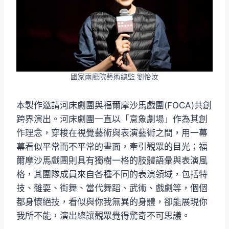
國家兩廳院藝術總監 劉怡汝
本製作邀請河床劇團與福爾摩沙馬戲團(FOCA)共創
跨界演出。河床劇團一直以「意象劇場」作為其創
作理念，穿梭在視覺藝術與表演藝術之間，用一幕
幕看似平常而不平常的畫面，牽引觀眾的目光；福
爾摩沙馬戲團則具有獨樹一格的肢體語彙與表演風
格，其團隊成員來自各種不同的表演領域，包括特
技、雜耍、街舞、當代舞蹈、武術、戲劇等，個個
都身懷絕技，看似與你我無異的身體，卻能展現你
我所不能，演出總讓觀眾覺得驚奇不可思議。