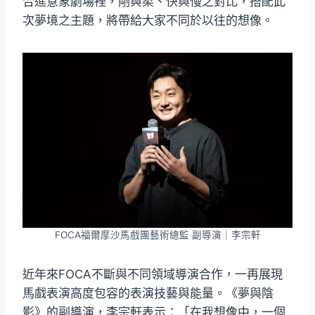
合進意象劇場裡，剛與柔、快與慢之對比，搭配此
次夢境之主題，將帶給大家不同於以往的想像。
FOCA福爾摩沙馬戲團藝術總監 副導演｜李宗軒
近年來FOCA不斷與不同領域導演合作，一再展現
馬戲表演高度包容的表演技藝與能量。《夢與陰
影》的副導演，李宗軒表示：「在我想像中，一個