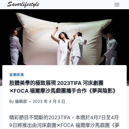
Skip
to
content
音樂表演
肢體美學的極致展現 2023TIFA 河床劇團
✕FOCA 福爾摩沙馬戲團攜手合作《夢與陰影》
By
編輯部
2023 年 4 月 6 日
精彩節目不間斷的2023TIFA，本週於4月7日至4月
9日將推出由河床劇團✕FOCA 福爾摩沙馬戲團《夢