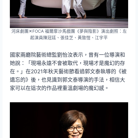
河床劇團✕FOCA 福爾摩沙馬戲團《夢與陰影》演出劇照：左
起演員陳冠廷、張佳芝、黃致愷、江宇平
國家兩廳院藝術總監劉怡汝表示，曾有一位導演和
她說：「現場永遠不會被取代，現場才是魔幻的存
在。」在2021年秋天藝術節看過郭文泰執導的《被
遺忘的》後，也見識到郭文泰導演的手法，相信大
家可以在這次的作品裡重溫劇場的魔幻感。