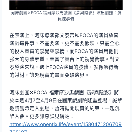
河床劇團✕FOCA 福爾摩沙馬戲團《夢與陰影》演出劇照：演
員陳群俯
在表演上，河床導演郭文泰帶領FOCA的演員放棄
演戲這件事，不需要演，更不需要假裝，只需全心
的投入真實的感覺與感情，而FOCA的演員用他們
強大的身體素質，豐富了舞台上的視覺衝擊。對文
泰導演來說，遇上FOCA演員的肢體，就像獲得新
的媒材，讓超現實的畫面突破邊界。
河床劇團✕FOCA 福爾摩沙馬戲團《夢與陰影》將
於本週4月7至4月9日在國家戲劇院隆重登場，誠摯
邀請觀眾走入劇場，暫時拋開現實的約束，一起沉
醉入夢。更多訊息詳見網站：
https://www.opentix.life/event/1580471206709