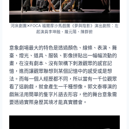
河床劇團✕FOCA 福爾摩沙馬戲團《夢與陰影》演出劇照：左
起演員李坤融、羅元陽、陳群俯
意象劇場最大的特色是透過顏色、線條、表演、舞
臺、燈光、道具、服裝、影像拼貼出一幅幅流動的
畫，在沒有劇本、沒有架構下刺激觀眾的感官記
憶，進而讓觀眾聯想到某個記憶中的感受或是想
法。而每一個人經歷都不同，所以當有一千位觀眾
看了這齣戲，就會產生一千種想像。郭文泰導演的
戲無法用簡單的隻字片語去形容，他的舞台意象需
要透過實際身歷其境才能真實體會。