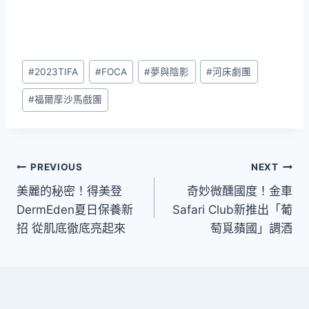
Post
#
2023TIFA
#
FOCA
#
夢與陰影
#
河床劇團
Tags:
#
福爾摩沙馬戲團
文
PREVIOUS
NEXT
美麗的秘密！得美登
奇妙微醺國度！金車
章
DermEden夏日保養新
Safari Club新推出「葡
導
招 從肌底徹底亮起來
萄覓蘋國」調酒
覽