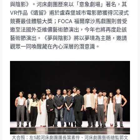
與陰影》。河床劇團歷來以「意象劇場」著名，其
VR作品《遺留》甫於盧森堡城市電影節獲得沉浸式
競賽最佳體驗大獎；FOCA 福爾摩沙馬戲團則曾受
邀至法國外亞維儂藝術節演出，今年也將再度赴該
藝術節演出。《夢與陰影》將以夢境為主題，邀請
觀眾一同喚醒藏在內心深層的潛意識。
大合照：左5起河床劇團團長葉素伶、河床劇團藝術總監郭文