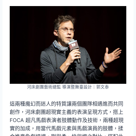
河床劇團藝術總監 導演暨舞臺設計｜郭文泰
這兩種魔幻而迷人的特質讓兩個團隊相遇進而共同
創作，河床劇團超現實主義的表演呈現方式，搭上
FOCA 超凡馬戲表演者肢體動作及技術，兩種超現
實的加成，用當代馬戲元素與馬戲演員的肢體，揉