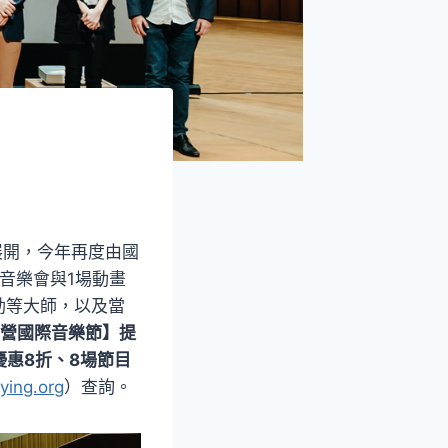
）展開，今年再度由國
音樂會與1場動畫
勒等大師，以及當
武營國際音樂節】提
優惠8折、8場節目
ing.org
）查詢。