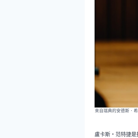
來自瑞典的安德斯．希
盧卡斯・范特捷是