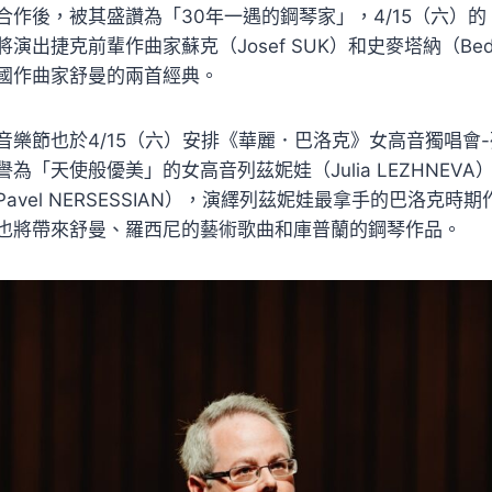
合作後，被其盛讚為「30年一遇的鋼琴家」，4/15（六）
出捷克前輩作曲家蘇克（Josef SUK）和史麥塔納（Bedři
國作曲家舒曼的兩首經典。
音樂節也於4/15（六）安排《華麗．巴洛克》女高音獨唱會
為「天使般優美」的女高音列茲妮娃（Julia LEZHNEV
avel NERSESSIAN），演繹列茲妮娃最拿手的巴洛克時
也將帶來舒曼、羅西尼的藝術歌曲和庫普蘭的鋼琴作品。