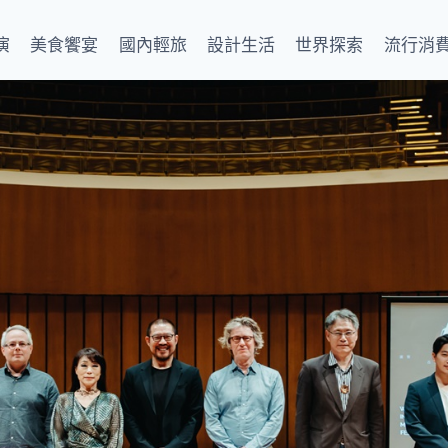
演
美食饗宴
國內輕旅
設計生活
世界探索
流行消