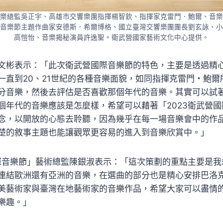
樂總監吳正宇、高雄市交響樂團指揮楊智欽、指揮家克雷門．鮑爾、音樂
音樂節主題作曲家安德斯．希爾博格、國立臺灣交響樂團團長劉玄詠、小
高愷怡、音樂揭秘演員許逸聖。衛武營國家藝術文化中心提供。
文彬表示：「此次衛武營國際音樂節的特色，主要是透過精
一直到20、21世紀的各種音樂面貌，如同指揮克雷門・鮑爾
分音樂，然後去評估是否喜歡那個年代的音樂。其實可以試
個年代的音樂應該是怎麼樣，希望可以藉著「2023衛武營
念，以開放的心態去聆聽，因為幾乎在每一場音樂會中的作
楚的敘事主題也能讓觀眾更容易的進入到音樂欣賞中。」
國際音樂節」藝術總監陳銀淑表示：「這次策劃的重點主要是
連結歐洲還有亞洲的音樂，在選曲的部分也是精心安排巴洛
美藝術家與臺灣在地藝術家的音樂作品，希望大家可以盡情
樂趣。」