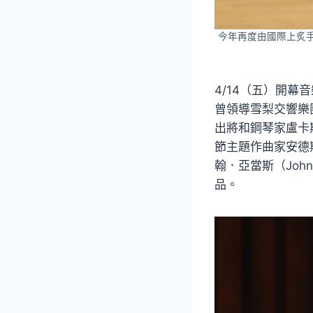
今年再度由國際上炙手
4/14（五）開幕
曾領導雪梨交響樂
出將和鋼琴家盧卡斯
節主題作曲家安德斯
翰．亞當斯（Joh
品。