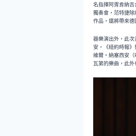
名指揮阿胥肯納吉
獨奏會，范特捷除將演
作品，還將帶來德
器樂演出外，此次
安，《紐約時報》譽
維爾・納塞西安（P
瓦第的樂曲，此外