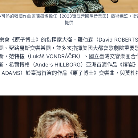
可熱的韓國作曲家陳銀淑擔任【2023衛武營國際音樂節】藝術總監。
提供
音樂會《原子博士》的指揮家大衛．羅伯森（David ROBERT
團、聖路易斯交響樂團，並多次指揮美國大都會歌劇院重要
・范特捷（Lukáš VONDRÁČEK）、國立臺灣交響樂團
．希爾博格（Anders HILLBORG）亞洲首演作品《熔
n ADAMS）於臺灣首演的作品《原子博士》交響曲，與莫