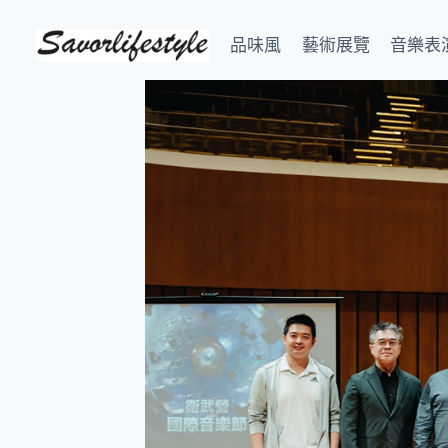
Skip
to
品味風
藝術展覽
音樂表
content