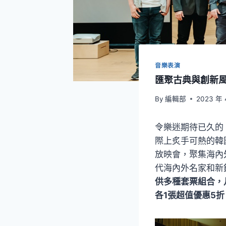
音樂表演
匯聚古典與創新風
By
編輯部
2023 年 
令樂迷期待已久的「
際上炙手可熱的韓
放映會，聚集海內
代海內外名家和新
供多種套票組合，
各1張超值優惠5