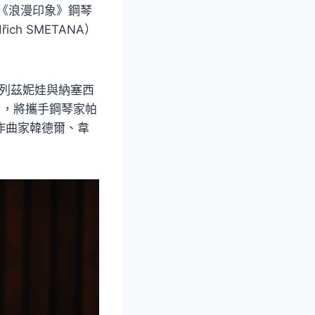
的《浪漫印象》鋼琴
ch SMETANA）
-列茲妮娃與納塞西
A），將攜手鋼琴家帕
期作曲家韓德爾、韋