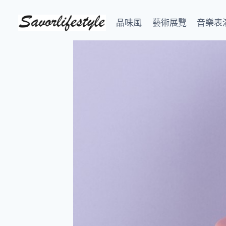
Skip
to
品味風
藝術展覽
音樂表
content