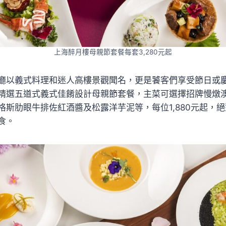
上海醉月樓母親節套餐每套3,280元起
廳以義式料理和迷人高樓景觀聞名，更是饕客們享受節日或
精選五道式義式佳餚設計母親節套餐，主菜可選擇招牌慢燉
格斯肋眼牛排佐紅酒醬及松露洋芋泥等，每位1,880元起，
食。