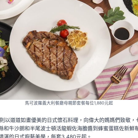
馬可波羅義大利餐廳母親節套餐每位1,880元起
理餐廳則以道道如畫優美的日式懷石料理，向偉大的媽媽們致敬
縣和牛沙朗和半尾波士頓活龍蝦佐海膽醬到蜂蜜蛋糕佐新鮮
精湛的日式廚藝美學，每套3,480元起。