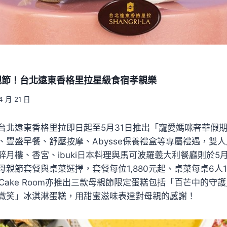
親節！台北遠東香格里拉星級食宿孝親樂
4 月 21 日
台北遠東香格里拉即日起至5月31日推出「寵愛媽咪奢華假
豐盛早餐、舒壓按摩、Abysse保養禮盒等專屬禮遇，雙人入
月樓、香宮、ibuki日本料理與馬可波羅義大利餐廳則於5月
親節套餐與桌菜選擇，套餐每位1,880元起、桌菜每桌6人18
 Cake Room亦推出三款母親節限定蛋糕包括「百芒中的守
微笑」冰淇淋蛋糕，用甜蜜滋味表達對母親的感謝！