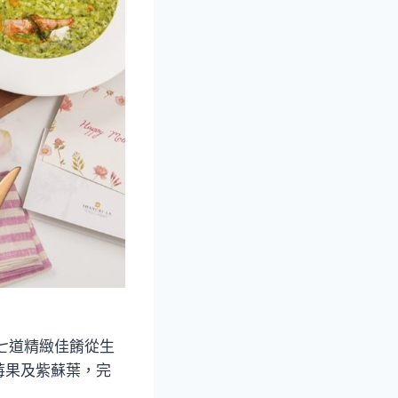
，七道精緻佳餚從生
莓果及紫蘇葉，完