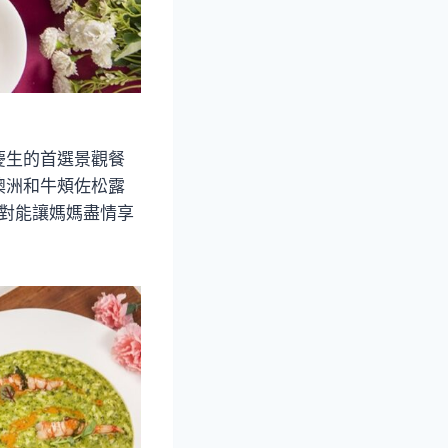
慶生的首選景觀餐
澳洲和牛頰佐松露
絕對能讓媽媽盡情享