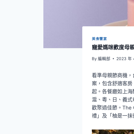
美食饗宴
寵愛媽咪歡度母
By
編輯部
2023 年 
看準母親節商機，
案，包含舒適客房、
起。各餐廳如上海醉
滬、粵、日、義式母
歡聚過佳節。The
禮」及「柚是一抹