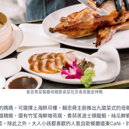
香宮粵菜餐廳母親節桌菜包含香宮脆皮烤鴨
的媽媽，可選擇上海醉月樓，賴忠舜主廚推出九道菜式的母
道精緻，還有竹笙海鮮燴燕窩、香蒜蒸波士頓龍蝦、絲瓜鮮
元起。除此之外，大人小孩都喜歡的人氣自助餐廳遠東Café，