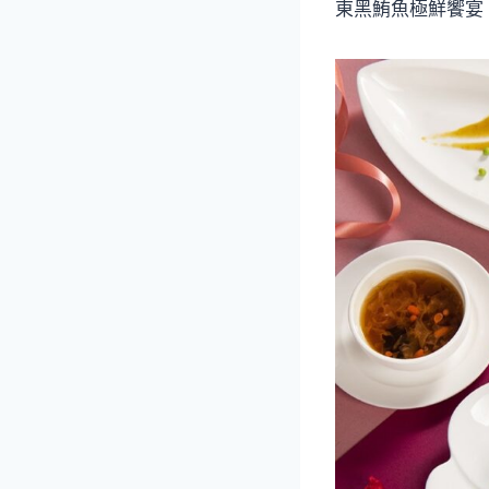
東黑鮪魚極鮮饗宴，