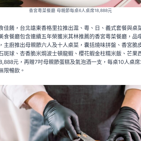
香宮粵菜餐廳 母親節每桌6人桌席18,888元
食佳餚，台北遠東香格里拉推出滬、粵、日、義式套餐與桌
美食餐廳包含連續五年榮獲米其林推薦的香宮粵菜餐廳，品
，主廚推出母親節六人及十人桌菜，囊括燒味拼盤、香宮脆
石斑球、杏香脆米焗波士頓龍蝦、櫻花蝦金柱糯米飯、芒果
8,888元，再贈7吋母親節蛋糕及氣泡酒一支，每桌10人桌席2
無限暢飲。