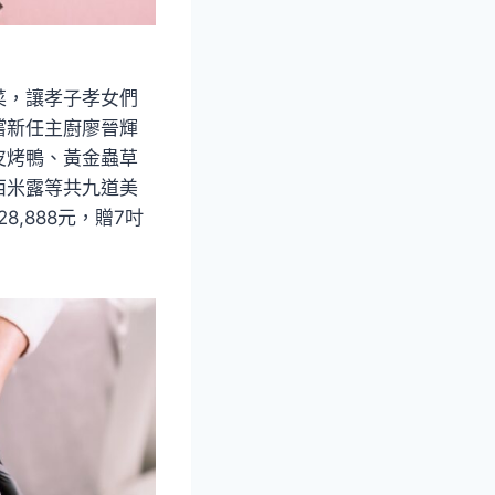
菜，讓孝子孝女們
嚐新任主廚廖晉輝
皮烤鴨、黃金蟲草
西米露等共九道美
8,888元，贈7吋