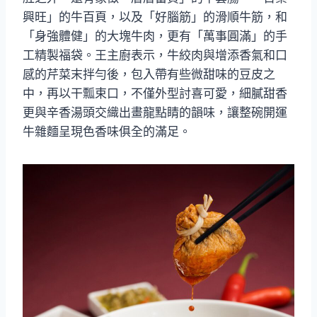
興旺」的牛百頁，以及「好腦筋」的滑順牛筋，和
「身強體健」的大塊牛肉，更有「萬事圓滿」的手
工精製福袋。王主廚表示，牛絞肉與增添香氣和口
感的芹菜末拌勻後，包入帶有些微甜味的豆皮之
中，再以干瓢束口，不僅外型討喜可愛，細膩甜香
更與辛香湯頭交織出畫龍點睛的韻味，讓整碗開運
牛雜麵呈現色香味俱全的滿足。