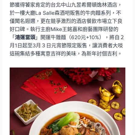
節獲得饕家肯定的台北中山九昱希爾頓逸林酒店，
於一樓大廳La Salle森酒吧販售的牛肉麵系列，不
僅聞名遐邇，更在競爭激烈的酒店餐飲市場立下良
好口碑。執行主廚Mike王銘嘉和廚藝團隊研發的
「
鴻運當頭
」開運牛雜麵（620元+10%），將自２
月1日起至3月３日元宵節限定販售，讓消費者大啖
這碗集結多種寓意吉祥的美味，為新年討個吉利。