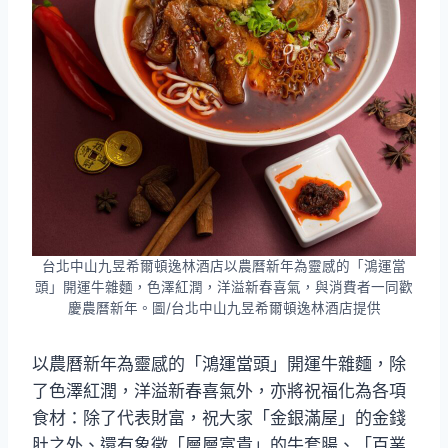
台北中山九昱希爾頓逸林酒店以農曆新年為靈感的「鴻運當
頭」開運牛雜麵，色澤紅潤，洋溢新春喜氣，與消費者一同歡
慶農曆新年。圖/台北中山九昱希爾頓逸林酒店提供
以農曆新年為靈感的「鴻運當頭」開運牛雜麵，除
了色澤紅潤，洋溢新春喜氣外，亦將祝福化為各項
食材：除了代表財富，祝大家「金銀滿屋」的金錢
肚之外、還有象徵「層層富貴」的牛套腸、「百業