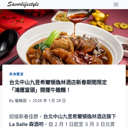
Skip
to
content
美食饗宴
台北中山九昱希爾頓逸林酒店新春期間限定
「鴻運當頭」開運牛雜麵！
By
編輯部
2026 年 1 月 28 日
迎接新春佳節，
台北中山九昱希爾頓逸林酒店旗下
La Salle 森酒吧
，自 2 月 1 日起至 3 月 3 日元宵