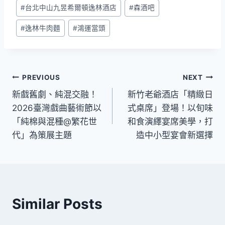
#
台北中山九昱希爾頓逸林酒店
#
森酒吧
#
逸林牛肉麵
#
鴻運當頭
文
PREVIOUS
NEXT
新戲舊劇、純混交融！
新竹老爺酒店「精緻日
章
2026臺灣戲曲藝術節以
式桌席」登場！以旬味
導
「純棉與混種@繁花世
和食演繹宴席美學，打
代」為策展主題
造中小型宴會新選擇
覽
Similar Posts