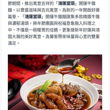
節期間，推出寓意吉祥的「
鴻運當頭
」開運牛雜
麵，以豐盛滋味與吉兆寓意，為新的一年開啟好運
篇章。「
鴻運當頭
」開運牛雜麵匯集多款精選牛雜
與濃郁湯頭，將年節團圓與祝福意象融入料理之
中，不僅是一碗暖胃的佳餚，更象徵新年好運與鴻
圖大展的美好寓意，為饕客帶來味蕾與心意的雙重
滿足。