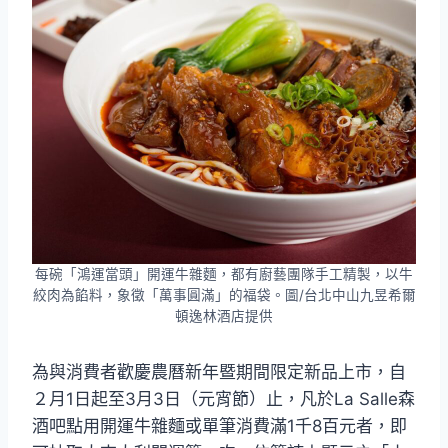
每碗「鴻運當頭」開運牛雜麵，都有廚藝團隊手工精製，以牛
絞肉為餡料，象徵「萬事圓滿」的福袋。圖/台北中山九昱希爾
頓逸林酒店提供
為與消費者歡慶農曆新年暨期間限定新品上市，自
２月1日起至3月3日（元宵節）止，凡於La Salle森
酒吧點用開運牛雜麵或單筆消費滿1千8百元者，即