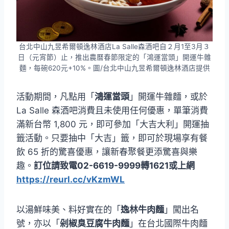
台北中山九昱希爾頓逸林酒店La Salle森酒吧自２月1至3月３
日（元宵節）止，推出農曆春節限定的「鴻運當頭」開運牛雜
麵，每碗620元+10%。圖/台北中山九昱希爾頓逸林酒店提供
活動期間，凡點用「
鴻運當頭
」開運牛雜麵，或於
La Salle 森酒吧消費且未使用任何優惠，單筆消費
滿新台幣 1,800 元，即可參加「大吉大利」開運抽
籤活動。只要抽中「大吉」籤，即可於現場享有餐
飲 65 折的驚喜優惠，讓新春聚餐更添驚喜與樂
趣。
訂位請致電02-6619-9999轉1621或上網
https://reurl.cc/vKzmWL
以湯鮮味美、料好實在的「
逸林牛肉麵
」闖出名
號，亦以「
剁椒臭豆腐牛肉麵
」在台北國際牛肉麵