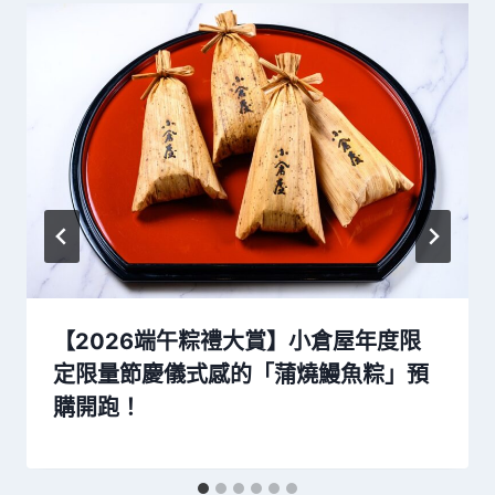
【2026端午粽禮大賞】小倉屋年度限
定限量節慶儀式感的「蒲燒鰻魚粽」預
購開跑！