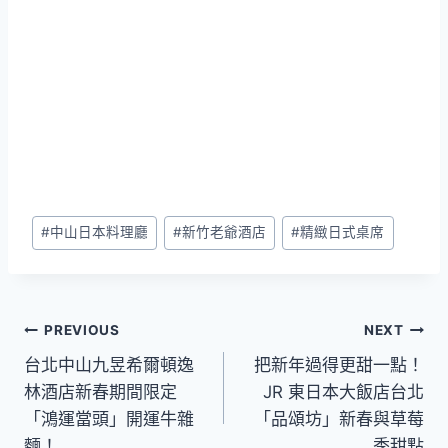
Post
#
中山日本料理廳
#
新竹老爺酒店
#
精緻日式桌席
Tags:
文
PREVIOUS
NEXT
台北中山九昱希爾頓逸
把新年過得更甜一點！
章
林酒店新春期間限定
JR 東日本大飯店台北
導
「鴻運當頭」開運牛雜
「品頌坊」新春與草莓
麵！
季甜點