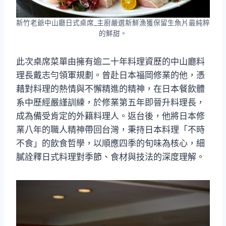
新竹老爺中山廳日式桌席_主廚嚴選新鮮漁獲保留生魚片最純粹
的鮮甜。
此次桌席菜單由擁有逾二十年料理資歷的中山廳料
理長戴志勻領軍規劃。曾赴日本福岡修業的他，憑
藉對料理的熱情與不懈精進的精神，在日本餐飲體
系中歷經嚴謹訓練，於修業第五年即晉升料理長，
成為備受肯定的外籍料理人。返台後，他將日本修
業八年的職人精神帶回台灣，秉持日本料理「不時
不食」的飲食哲學，以順應四季的旬味為核心，細
膩詮釋日式料理對季節、食材與技法的深度理解。