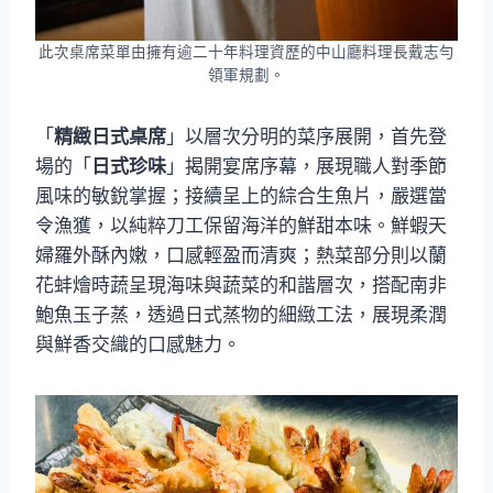
此次桌席菜單由擁有逾二十年料理資歷的中山廳料理長戴志勻
領軍規劃。
「
精緻日式桌席
」以層次分明的菜序展開，首先登
場的「
日式珍味
」揭開宴席序幕，展現職人對季節
風味的敏銳掌握；接續呈上的綜合生魚片，嚴選當
令漁獲，以純粹刀工保留海洋的鮮甜本味。鮮蝦天
婦羅外酥內嫩，口感輕盈而清爽；熱菜部分則以蘭
花蚌燴時蔬呈現海味與蔬菜的和諧層次，搭配南非
鮑魚玉子蒸，透過日式蒸物的細緻工法，展現柔潤
與鮮香交織的口感魅力。