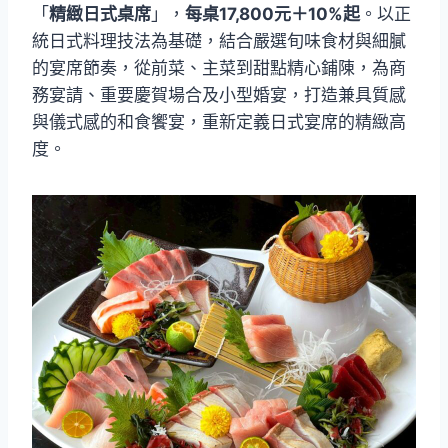
「
精緻日式桌席
」，
每桌17,800元＋10%起
。以正
統日式料理技法為基礎，結合嚴選旬味食材與細膩
的宴席節奏，從前菜、主菜到甜點精心鋪陳，為商
務宴請、重要慶賀場合及小型婚宴，打造兼具質感
與儀式感的和食饗宴，重新定義日式宴席的精緻高
度。