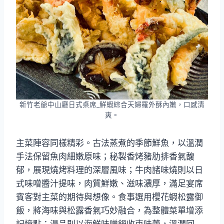
新竹老爺中山廳日式桌席_鮮蝦綜合天婦羅外酥內嫩，口感清
爽。
主菜陣容同樣精彩。古法蒸煮的季節鮮魚，以溫潤
手法保留魚肉細嫩原味；秘製香烤豬肋排香氣馥
郁，展現燒烤料理的深層風味；牛肉諸味燒則以日
式味噌醬汁提味，肉質鮮嫩、滋味濃厚，滿足宴席
賓客對主菜的期待與想像。食事選用櫻花蝦松露御
飯，將海味與松露香氣巧妙融合，為整體菜單增添