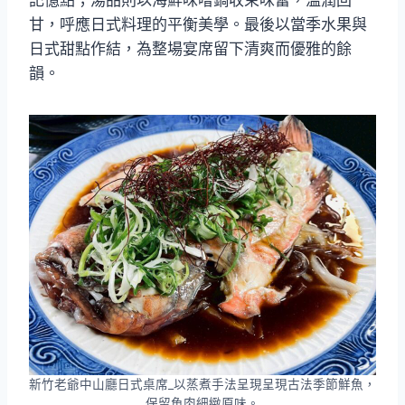
記憶點；湯品則以海鮮味噌鍋收束味蕾，溫潤回
甘，呼應日式料理的平衡美學。最後以當季水果與
日式甜點作結，為整場宴席留下清爽而優雅的餘
韻。
新竹老爺中山廳日式桌席_以蒸煮手法呈現呈現古法季節鮮魚，
保留魚肉細緻原味。