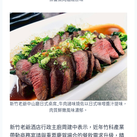
新竹老爺中山廳日式桌席_牛肉諸味燒佐以日式味噌醬汁提味，
肉質鮮嫩風味濃郁。
新竹老爺酒店行政主廚周建中表示，近年竹科產業
帶動商務宴請與重要慶賀場合的餐飲需求升級，精