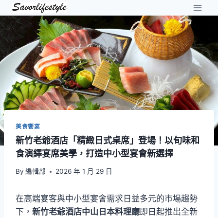
Skip
to
content
美食饗宴
新竹老爺酒店「精緻日式桌席」登場！以旬味和
食演繹宴席美學，打造中小型宴會新選擇
By
編輯部
2026 年 1 月 29 日
在高端宴客與中小型宴會需求日益多元的市場趨勢
下，
新竹老爺酒店中山日本料理廳
即日起推出全新