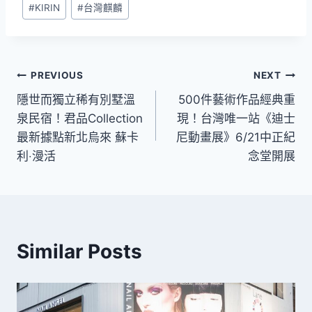
#
KIRIN
#
台灣麒麟
Tags:
文
PREVIOUS
NEXT
隱世而獨立稀有別墅溫
500件藝術作品經典重
章
泉民宿！君品Collection
現！台灣唯一站《迪士
導
最新據點新北烏來 蘇卡
尼動畫展》6/21中正紀
利‧漫活
念堂開展
覽
Similar Posts