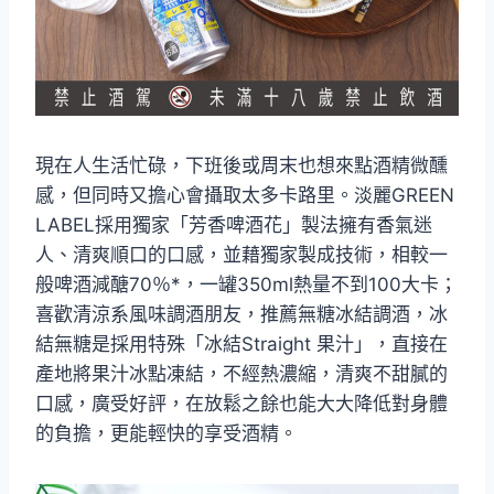
現在人生活忙碌，下班後或周末也想來點酒精微醺
感，但同時又擔心會攝取太多卡路里。淡麗GREEN
LABEL採用獨家「芳香啤酒花」製法擁有香氣迷
人、清爽順口的口感，並藉獨家製成技術，相較一
般啤酒減醣70％*，一罐350ml熱量不到100大卡；
喜歡清涼系風味調酒朋友，推薦無糖冰結調酒，冰
結無糖是採用特殊「冰結Straight 果汁」，直接在
產地將果汁冰點凍結，不經熱濃縮，清爽不甜膩的
口感，廣受好評，在放鬆之餘也能大大降低對身體
的負擔，更能輕快的享受酒精。