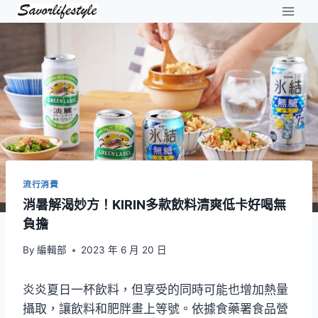
Skip
to
content
流行消費
消暑解渴妙方！KIRIN多款飲料清爽低卡好喝無
負擔
By
編輯部
2023 年 6 月 20 日
炎炎夏日一杯飲料，但享受的同時可能也增加熱量
攝取，讓飲料和肥胖畫上等號。依據食藥署食品營