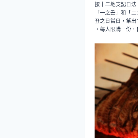
按十二地支記日法
「一之丑」和「二之
丑之日當日，祭出1
，每人限購一份，