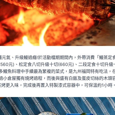
”補元氣、升級鰻過癮!於活動檔期期間內，外帶消費「鰻蒸定
560元)、松定食八切升級十切(660元)、二段定食十切升級十
多鰻魚料理中手續最為繁複的菜式，是九州福岡特有吃法，
過小倉屋獨有燒烤過程，而後與盛有白飯及蛋皮切絲的木頭
蒸烤更入味，完成後再置入特製漆式容器中，可保溫約1小時