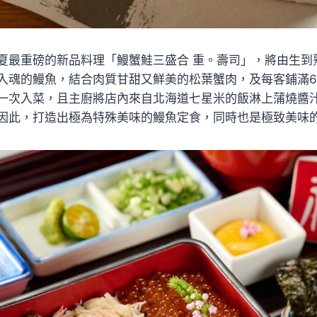
夏最重磅的新品料理「鰻蟹鮭三盛合 重。壽司」，將由生到
入魂的鰻魚，結合肉質甘甜又鮮美的松葉蟹肉，及每客鋪滿6
一次入菜，且主廚將店內來自北海道七星米的飯淋上蒲燒醬
因此，打造出極為特殊美味的鰻魚定食，同時也是極致美味