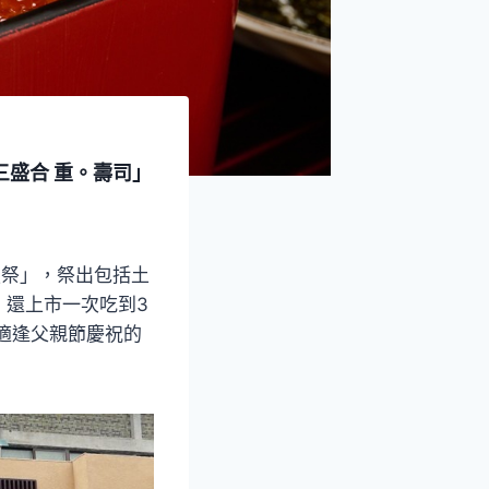
三盛合 重。壽司」
魚祭」，祭出包括土
，還上市一次吃到3
適逢父親節慶祝的