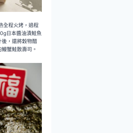
熟全程火烤，過程
0g日本醬油漬鮭魚
汁後，還將穀物醋
的鰻蟹鮭散壽司。