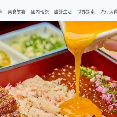
演
美食饗宴
國內輕旅
設計生活
世界探索
流行消