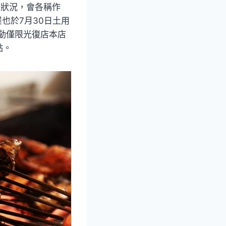
的狀況，會各稱作
也於7月30日土用
活動僅限光復店本店
點。