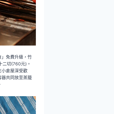
食」免費升級，竹
二切(760元)。
在小倉屋深受歡
容器共同放至蒸籠
。