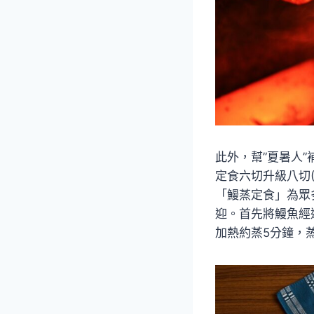
此外，幫”夏暑人
定食六切升級八切(
「鰻蒸定食」為眾
迎。首先將鰻魚經
加熱約蒸5分鐘，