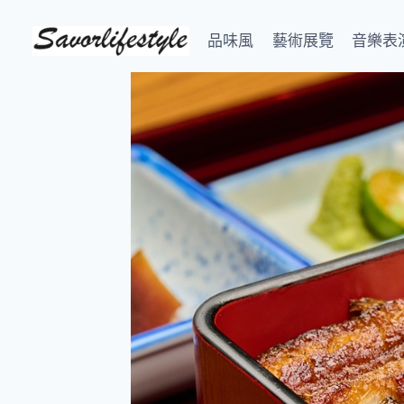
Skip
to
品味風
藝術展覽
音樂表
content