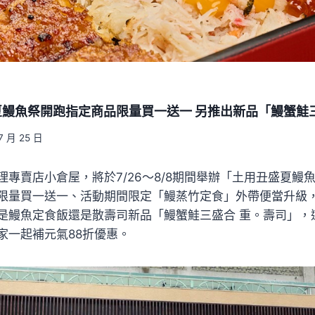
鰻魚祭開跑指定商品限量買一送一 另推出新品「鰻蟹鮭
7 月 25 日
理專賣店小倉屋，將於7/26～8/8期間舉辦「土用丑盛夏鰻
限量買一送一、活動期間限定「鰻蒸竹定食」外帶便當升級
是鰻魚定食飯還是散壽司新品「鰻蟹鮭三盛合 重。壽司」，
家一起補元氣88折優惠。