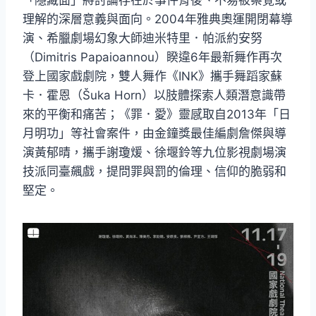
「隱藏面」將討論存在於事件背後、不易被察覺或
理解的深層意義與面向。2004年雅典奧運開閉幕導
演、希臘劇場幻象大師迪米特里．帕派約安努
（Dimitris Papaioannou）睽違6年最新舞作再次
登上國家戲劇院，雙人舞作《INK》攜手舞蹈家蘇
卡．霍恩（Šuka Horn）以肢體探索人類潛意識帶
來的平衡和痛苦；《罪．愛》靈感取自2013年「日
月明功」等社會案件，由金鐘獎最佳編劇詹傑與導
演黃郁晴，攜手謝瓊煖、徐堰鈴等九位影視劇場演
技派同臺飆戲，提問罪與罰的倫理、信仰的脆弱和
堅定。