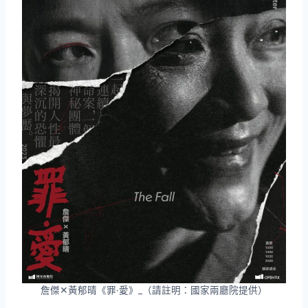
詹傑✕黃郁晴《罪·愛》_（請註明：國家兩廳院提供）