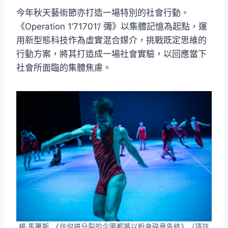
今年秋天藝術節亦打造一場特別的社會行動。
《Operation 1’71701’/ 彌》以集體記憶為起點，運
用新型態科技作為虛實混合媒介，挑戰既定思維的
行動方案，將其打造成一場社會實驗，以回應當下
社會所面臨的集體焦慮。
楊·馬騰斯_《任何搞分裂的企圖都將以粉身碎骨告終》（請註