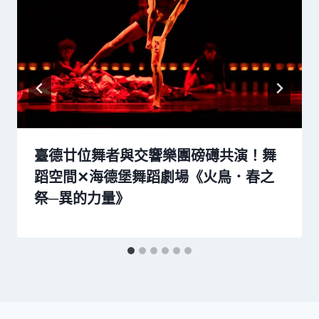
臺德廿位舞者與交響樂團磅礡共演！舞
蹈空間✕海德堡舞蹈劇場《火鳥．春之
祭─異的力量》