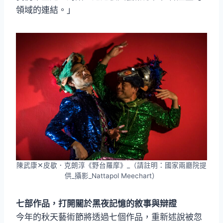
領域的連結。」
陳武康✕皮歇．克朗淳《野台羅摩》_（請註明：國家兩廳院提
供_攝影_Nattapol Meechart）
七部作品，打開關於黑夜記憶的敘事與辯證
今年的秋天藝術節將透過七個作品，重新述說被忽