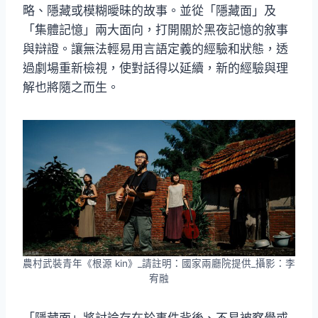
略、隱藏或模糊曖昧的故事。並從「隱藏面」及
「集體記憶」兩大面向，打開關於黑夜記憶的敘事
與辯證。讓無法輕易用言語定義的經驗和狀態，透
過劇場重新檢視，使對話得以延續，新的經驗與理
解也將隨之而生。
農村武裝青年《根源 kin》_請註明：國家兩廳院提供_攝影：李
宥融