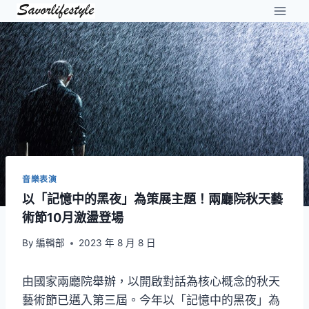
Skip
to
content
音樂表演
以「記憶中的黑夜」為策展主題！兩廳院秋天藝
術節10月激盪登場
By
編輯部
2023 年 8 月 8 日
由國家兩廳院舉辦，以開啟對話為核心概念的秋天
藝術節已邁入第三屆。今年以「記憶中的黑夜」為