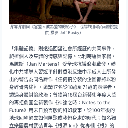
背靠背劇團《當獵人成為獵物的影子》（請註明國家兩廳院提
供_攝影 Jeff Busby）
「集體記憶」則透過回望社會所經歷的共同事件，
爬梳個人及集體的情感與記憶。比利時編舞家楊・
馬騰斯（Jan Martens）受全球抗議浪潮啟發，轉
化中共領導人習近平針對香港反送中示威人士所發
出的警告為同名舞作《任何搞分裂的企圖都將以粉
身碎骨告終》，邀請17名從18歲到71歲的表演者，
透過身體討論政治；曾獲第18屆台新藝術年度大獎
的再拒劇團全新製作《神諭之時：Notes to the
Future》用末日預言般的科幻敘事，從100年後的
地球回望過去如何匯聚成我們身處的時代；知名獨
立樂團農村武裝青年《根源 kin》從專輯《根》的