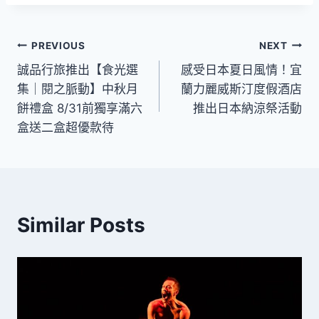
文
PREVIOUS
NEXT
誠品行旅推出【食光選
感受日本夏日風情！宜
章
集｜閱之脈動】中秋月
蘭力麗威斯汀度假酒店
導
餅禮盒 8/31前獨享滿六
推出日本納涼祭活動
盒送二盒超優款待
覽
Similar Posts