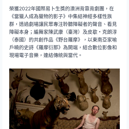
榮獲2022年國際易卜生獎的澳洲背靠背劇團，在
《當獵人成為獵物的影子》中集結神經多樣性族
群，透過劇場讓民眾專注聆聽障礙者的聲音、看見
障礙本身；編舞家陳武康（臺灣）及皮歇・克朗淳
（泰國）的共創作品《野台羅摩》，以東南亞家喻
戶曉的史詩《羅摩衍那》為開端，結合數位影像和
現場電子音樂，連結傳統與當代。