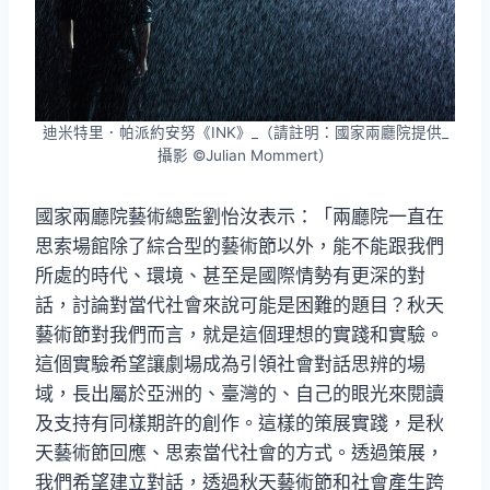
迪米特里．帕派約安努《INK》_（請註明：國家兩廳院提供_
攝影 ©Julian Mommert）
國家兩廳院藝術總監劉怡汝表示：「兩廳院一直在
思索場館除了綜合型的藝術節以外，能不能跟我們
所處的時代、環境、甚至是國際情勢有更深的對
話，討論對當代社會來說可能是困難的題目？秋天
藝術節對我們而言，就是這個理想的實踐和實驗。
這個實驗希望讓劇場成為引領社會對話思辨的場
域，長出屬於亞洲的、臺灣的、自己的眼光來閱讀
及支持有同樣期許的創作。這樣的策展實踐，是秋
天藝術節回應、思索當代社會的方式。透過策展，
我們希望建立對話，透過秋天藝術節和社會產生跨