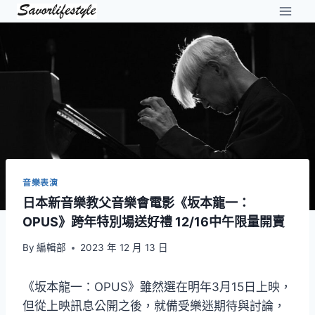
Skip
to
content
音樂表演
日本新音樂教父音樂會電影《坂本龍一：
OPUS》跨年特別場送好禮 12/16中午限量開賣
By
編輯部
2023 年 12 月 13 日
《坂本龍一：OPUS》雖然選在明年3月15日上映，
但從上映訊息公開之後，就備受樂迷期待與討論，