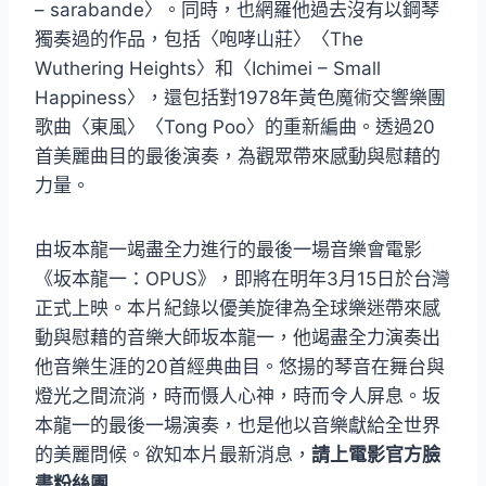
– sarabande〉。同時，也網羅他過去沒有以鋼琴
獨奏過的作品，包括〈咆哮山莊〉〈The
Wuthering Heights〉和〈Ichimei – Small
Happiness〉，還包括對1978年黃色魔術交響樂團
歌曲〈東風〉〈Tong Poo〉的重新編曲。透過20
首美麗曲目的最後演奏，為觀眾帶來感動與慰藉的
力量。
由坂本龍一竭盡全力進行的最後一場音樂會電影
《坂本龍一：OPUS》，即將在明年3月15日於台灣
正式上映。本片紀錄以優美旋律為全球樂迷帶來感
動與慰藉的音樂大師坂本龍一，他竭盡全力演奏出
他音樂生涯的20首經典曲目。悠揚的琴音在舞台與
燈光之間流淌，時而慑人心神，時而令人屏息。坂
本龍一的最後一場演奏，也是他以音樂獻給全世界
的美麗問候。欲知本片最新消息，
請上電影官方臉
書粉絲團