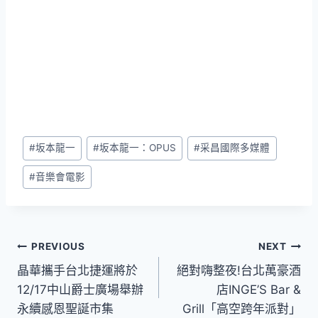
Post
#
坂本龍一
#
坂本龍一：OPUS
#
采昌國際多媒體
Tags:
#
音樂會電影
文
PREVIOUS
NEXT
晶華攜手台北捷運將於
絕對嗨整夜!台北萬豪酒
章
12/17中山爵士廣場舉辦
店INGE’S Bar &
導
永續感恩聖誕市集
Grill「高空跨年派對」