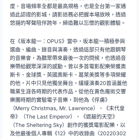
度、音場頻率全都是最高規格，也是全台第一家通
過此認證的影城，請影迷務必把握本場放映，透過
悠揚的琴聲陪伴跨年，締造難以忘懷的觀影體驗。
在《坂本龍一：OPUS》當中，坂本龍一積極參與
選曲、編曲、錄音與演奏，透過這部只有他跟鋼琴
的音樂會，為聽眾帶來最後一次的問候，也透過音
樂帶給觀眾深深的感動。曾以多首電影配樂榮獲奧
斯卡、金球獎、英國奧斯卡、葛萊美獎等多項榮耀
的他，片中只見他獨坐舞台，緩緩演奏20首涵蓋他
職業生涯各時期的代表作品。從他在黃色魔術交響
樂團時期的實驗電子音樂，到他為《俘虜》
（Merry Christmas, Mr. Lawrence）、《末代皇
帝》（The Last Emperor）、《遮蔽的天空》
（The Sheltering Sky）創作的獲獎電影配樂，以
及他最後個人專輯《12》中的收錄曲〈20220302