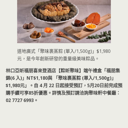
道地廣式「聚味裹蒸粽 (單入/1,500g)」$1,980
元，是今年創新研發的重量級美味粽品。
林口亞昕福朋喜來登酒店【粽昕聚味】端午禮盒「福朋集
錦(6 入)」NT$1,180與 「聚味裹蒸粽 (單入/1,500g)」
$1,980元」。自 4 月 22 日起接受預訂，5月20日前完成預
購手續可享85折優惠。詳情及預訂請洽詢聚味軒中餐廳：
02 7727 6993。