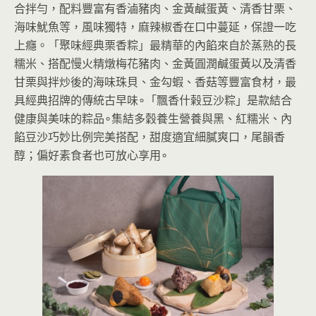
合拌勻，配料豐富有香滷豬肉、金黃鹹蛋黃、清香甘栗、
海味魷魚等，風味獨特，麻辣椒香在口中蔓延，保證一吃
上癮。「聚味經典栗香粽」最精華的內餡來自於蒸熟的長
糯米、搭配慢火精燉梅花豬肉、金黃圓潤鹹蛋黃以及清香
甘栗與拌炒後的海味珠貝、金勾蝦、香菇等豐富食材，最
具經典招牌的傳統古早味∘「飄香什榖豆沙粽」是款結合
健康與美味的粽品∘集結多穀養生營養與黑、紅糯米、內
餡豆沙巧妙比例完美搭配，甜度適宜細膩爽口，尾韻香
醇；偏好素食者也可放心享用∘