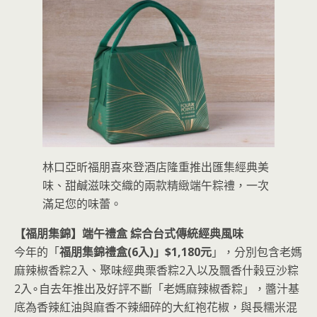
林口亞昕福朋喜來登酒店隆重推出匯集經典美
味、甜鹹滋味交織的兩款精緻端午粽禮，一次
滿足您的味蕾。
【福朋集錦】端午禮盒 綜合台式傳統經典風味
今年的「
福朋集錦禮盒(6入)」$1,180元
」，分別包含老媽
麻辣椒香粽2入、聚味經典栗香粽2入以及飄香什榖豆沙粽
2入∘自去年推出及好評不斷「老媽麻辣椒香粽」，醬汁基
底為香辣紅油與麻香不辣細碎的大紅袍花椒，與長糯米混