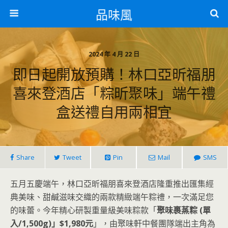
品味風
2024 年 4 月 22 日
即日起開放預購！林口亞昕福朋
喜來登酒店「粽昕聚味」端午禮
盒送禮自用兩相宜
Share
Tweet
Pin
Mail
SMS
五月五慶端午，林口亞昕福朋喜來登酒店隆重推出匯集經
典美味、甜鹹滋味交織的兩款精緻端午粽禮，一次滿足您
的味蕾。今年精心研製重量級美味粽款「
聚味裹蒸粽 (單
入/1,500g)」$1,980元
」，由聚味軒中餐團隊端出主角為