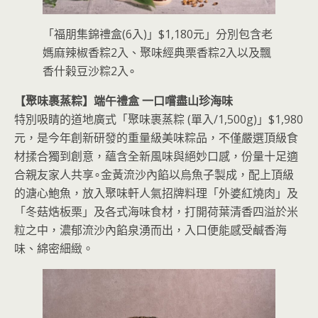
「福朋集錦禮盒(6入)」$1,180元」分別包含老
媽麻辣椒香粽2入、聚味經典栗香粽2入以及飄
香什榖豆沙粽2入∘
【聚味裹蒸粽】端午禮盒 一口嚐盡山珍海味
特別吸睛的道地廣式「聚味裹蒸粽 (單入/1,500g)」$1,980
元，是今年創新研發的重量級美味粽品，不僅嚴選頂級食
材揉合獨到創意，蘊含全新風味與絕妙口感，份量十足適
合親友家人共享∘金黃流沙內餡以烏魚子製成，配上頂級
的溏心鮑魚，放入聚味軒人氣招牌料理「外婆紅燒肉」及
「冬菇焅板栗」及各式海味食材，打開荷葉清香四溢於米
粒之中，濃郁流沙內餡泉湧而出，入口便能感受鹹香海
味、綿密細緻。