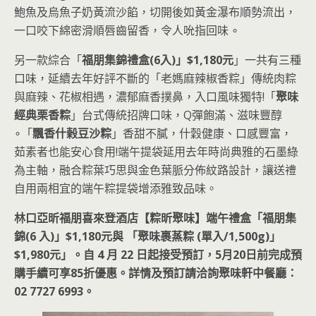
鮑魚及烏魚子奶黃流沙餡，切開後如黃金瀑布順勢流出，
一口咬下綿密滑順唇齒留香，令人吮指回味 ∘
另一款綜合「
福朋集錦禮盒(6入)」$1,180元
」一共有三種
口味，延續去年好評不斷的「老媽麻辣椒香粽」傳統肉粽
與麻辣、花椒相遇，濃郁麻香撲鼻，入口風味獨特!「
聚味
經典栗香粽
」台式傳統招牌口味，Q彈飽滿、滋味豐醇
∘「
飄香什榖豆沙粽
」香甜不膩，什穀健康、口感豐富，
茹素者也能安心食用!端午提袋延用去年時尚典雅的石墨綠
為主軸，融合粽葉巧思與金色葉脈分佈紋路設計，讓送禮
自用兩相宜的端午粽提袋增添雅致品味。
林口亞昕福朋喜來登酒店【粽昕聚味】端午禮盒「福朋集
錦(6 入)」$1,180元與 「聚味裹蒸粽 (單入/1,500g)」
$1,980元」。自 4 月 22 日起接受預訂，5月20日前完成預
購手續可享85折優惠。詳情及預訂請洽詢聚味軒中餐廳：
02 7727 6993。