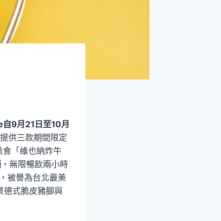
e自9月21日至10月
提供三款期間限定
美食「維也納炸牛
酒
，無限暢飲兩小時
外，被譽為台北最美
碼應景德式脆皮豬腳與