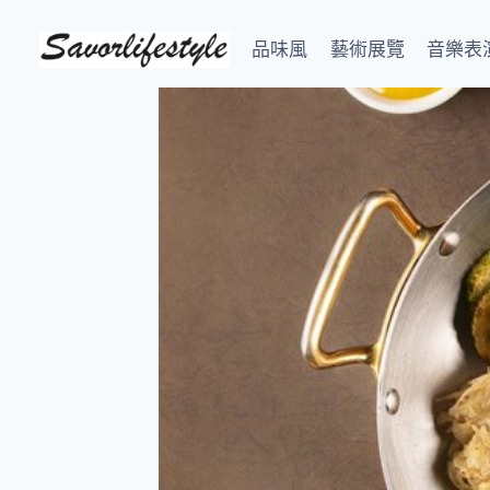
Skip
to
品味風
藝術展覽
音樂表
content