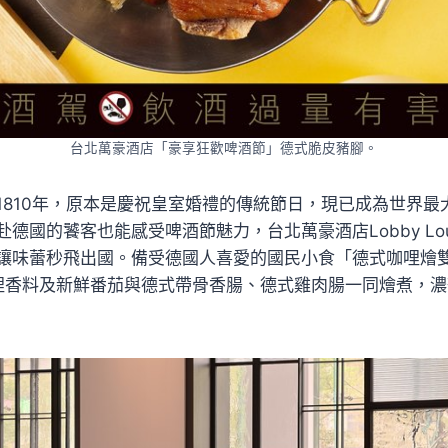
台北萬豪酒店「豪享狂歡啤酒節」德式脆皮豬腳。
1810年，原本是慶祝皇室婚禮的傳統節日，現已成為世界最
德國的饕客也能感受啤酒節魅力，台北萬豪酒店Lobby Lo
讓味蕾秒飛出國。備受德國人喜愛的國民小食「德式咖哩燴雙
咖哩香料及新鮮番茄與德式帶骨香腸、德式雞肉腸一同燴煮，