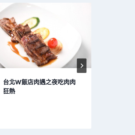
台北W飯店肉遇之夜吃肉肉
台北福
狂熱
福嚐