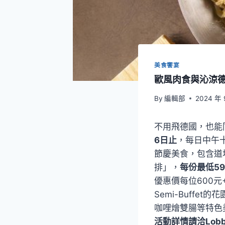
美食饗宴
歐風肉食與沁涼
By
編輯部
2024 年 
不用飛德國，也能
6日止
，每日中午
節慶美食，包含道
排」，
每份最低59
優惠價每位600
Semi-Buffe
咖哩燴雙腸等特色
活動詳情請洽Lobby 