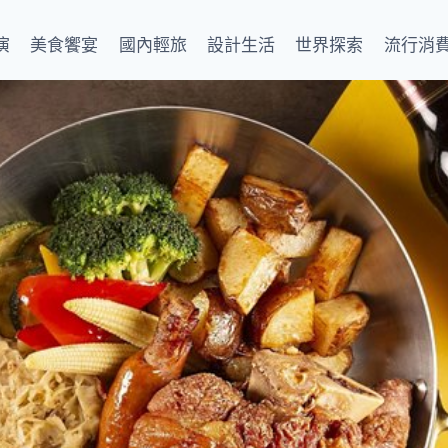
演
美食饗宴
國內輕旅
設計生活
世界探索
流行消