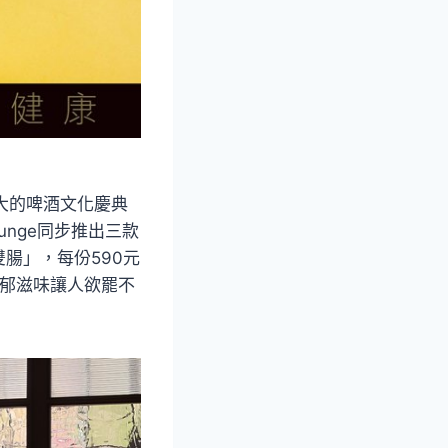
大的啤酒文化慶典
unge同步推出三款
腸」，每份590元
濃郁滋味讓人欲罷不