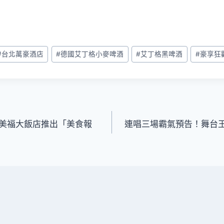
#
台北萬豪酒店
#
德國艾丁格小麥啤酒
#
艾丁格黑啤酒
#
豪享狂
美福大飯店推出「美食報
連唱三場霸氣預告！舞台王