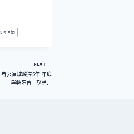
歡啤酒節
NEXT
者郭富城睽違5年 年底
壓軸來台「攻蛋」