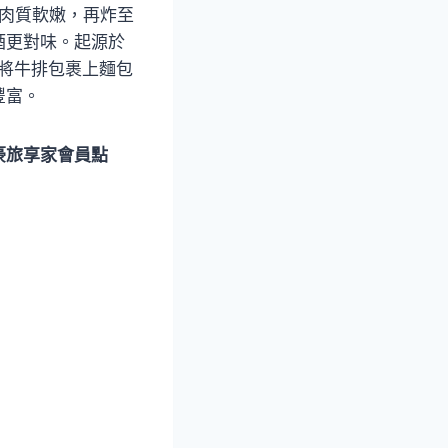
使肉質軟嫩，再炸至
酒更對味。起源於
，將牛排包裹上麵包
豐富。
豪旅享家會員點