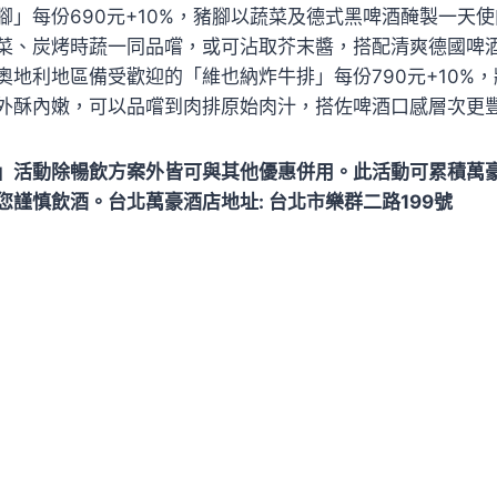
腳」每份690元+10%，豬腳以蔬菜及德式黑啤酒醃製一天
菜、炭烤時蔬一同品嚐，或可沾取芥末醬，搭配清爽德國啤
奧地利地區備受歡迎的「維也納炸牛排」每份790元+10%
外酥內嫩，可以品嚐到肉排原始肉汁，搭佐啤酒口感層次更
」活動除暢飲方案外皆可與其他優惠併用。此活動可累積萬
您謹慎飲酒。台北萬豪酒店地址: 台北市樂群二路199號