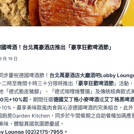
德國啤酒！台北萬豪酒店推出「豪享狂歡啤酒節」
9 月 19 日
同步慶祝德國啤酒節！
台北萬豪酒店大廳酒吧Lobby Loung
十二時至晚間十時三十分限時推出「
豪享狂歡啤酒節
」活動，
地「德式脆皮豬腳」、「德式咖哩燴雙腸」及傳統經典歐式
0元+10%起
。期間任選
德國艾丁格小麥啤酒
或
艾丁格黑啤
元+10%。盡享美味歐風肉食與沁涼德國啤酒的完美組合。此
t的花園廚房Garden Kitchen，同步於午間餐期之自助餐檯加
美味，體驗異國氛圍節慶感。
Lounge (02)2175-7955。