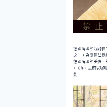
德國啤酒節起源自
之一。為讓無法遠赴
德國啤酒節美食，
+10%，主廚以
能。