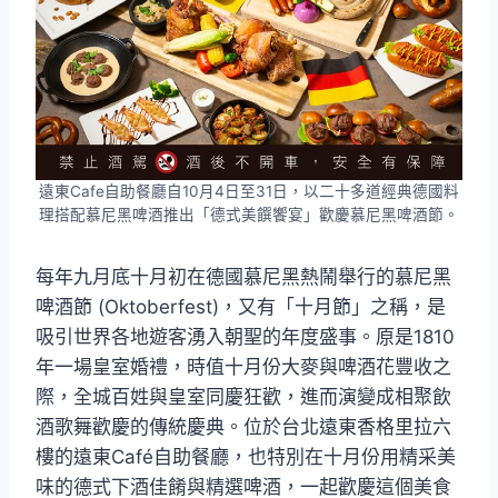
遠東Cafe自助餐廳自10月4日至31日，以二十多道經典德國料
理搭配慕尼黑啤酒推出「德式美饌饗宴」歡慶慕尼黑啤酒節。
每年九月底十月初在德國慕尼黑熱鬧舉行的慕尼黑
啤酒節 (Oktoberfest)，又有「十月節」之稱，是
吸引世界各地遊客湧入朝聖的年度盛事。原是1810
年一場皇室婚禮，時值十月份大麥與啤酒花豐收之
際，全城百姓與皇室同慶狂歡，進而演變成相聚飲
酒歌舞歡慶的傳統慶典。位於台北遠東香格里拉六
樓的遠東Café自助餐廳，也特別在十月份用精采美
味的德式下酒佳餚與精選啤酒，一起歡慶這個美食