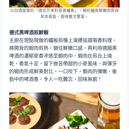
以白酒提香的「德式芥末籽茴香鱸魚」，襯托鱸魚鮮嫩肉質與
草本香氣，風味層次豐富。
德式黑啤酒煎鮮蝦
主廚在現點現做的鐵板煎檯上演繹這道噴香料理，
將開背的蝦肉煎熟，鎖住鮮嫩口感，再利用德國黑
啤酒的濃郁麥香滲透至蝦肉中。蝦肉在煎台上燒
乾，香氣十足，留下微苦帶甜的小麥風味，與彈牙
的蝦肉形成鮮美對比。一口咬下，蝦肉的彈嫩，後
勁中的啤酒香，令人一吃難忘，回味無窮！