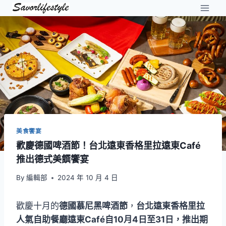
Skip
to
content
美食饗宴
歡慶德國啤酒節！台北遠東香格里拉遠東Café
推出德式美饌饗宴
By
編輯部
2024 年 10 月 4 日
歡慶十月的
德國慕尼黑啤酒節
，
台北遠東香格里拉
人氣自助餐廳遠東Café自10月4日至31日，推出期