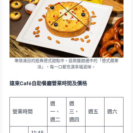
琳琅滿目的經典德式甜點中，這款酸甜適中的「德式蘋果
派」，每一口都充滿幸福滋味。
遠東Café自助餐廳營業時間及價格
週
週
營業時間
一、
三、
週五
週六
週二
週四
11:45