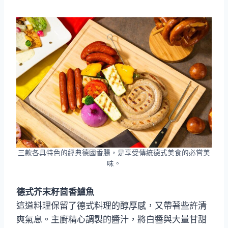
三款各具特色的經典德國香腸，是享受傳統德式美食的必嘗美
味。
德式芥末籽茴香鱸魚
這道料理保留了德式料理的醇厚感，又帶著些許清
爽氣息。主廚精心調製的醬汁，將白醬與大量甘甜