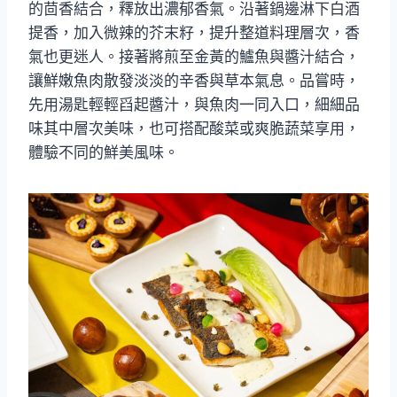
的茴香結合，釋放出濃郁香氣。沿著鍋邊淋下白酒
提香，加入微辣的芥末籽，提升整道料理層次，香
氣也更迷人。接著將煎至金黃的鱸魚與醬汁結合，
讓鮮嫩魚肉散發淡淡的辛香與草本氣息。品嘗時，
先用湯匙輕輕舀起醬汁，與魚肉一同入口，細細品
味其中層次美味，也可搭配酸菜或爽脆蔬菜享用，
體驗不同的鮮美風味。