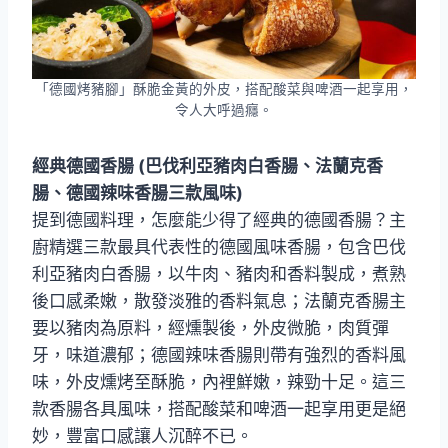
「德國烤豬腳」酥脆金黃的外皮，搭配酸菜與啤酒一起享用，
令人大呼過癮。
經典德國香腸 (巴伐利亞豬肉白香腸、法蘭克香
腸、德國辣味香腸三款風味)
提到德國料理，怎麼能少得了經典的德國香腸？主
廚精選三款最具代表性的德國風味香腸，包含巴伐
利亞豬肉白香腸，以牛肉、豬肉和香料製成，煮熟
後口感柔嫩，散發淡雅的香料氣息；法蘭克香腸主
要以豬肉為原料，經燻製後，外皮微脆，肉質彈
牙，味道濃郁；德國辣味香腸則帶有強烈的香料風
味，外皮燻烤至酥脆，內裡鮮嫩，辣勁十足。這三
款香腸各具風味，搭配酸菜和啤酒一起享用更是絕
妙，豐富口感讓人沉醉不已。