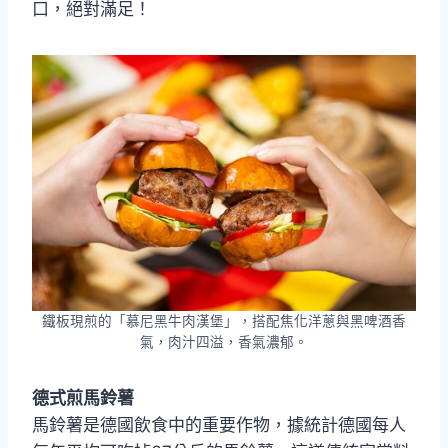
口，絕對滿足！
鐵板現煎的「慕尼黑牛肉漢堡」，搭配焦化洋蔥與黑啤酒香
氣，肉汁四溢，香氣濃郁。
德式煎馬鈴薯
馬鈴薯是德國飲食中的重要作物，據統計德國每人