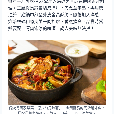
每年平均可吃掉67公斤的馬鈴薯。這道傳統家常料
理，主廚將馬鈴薯切成厚片，先煮至半熟，再用奶
油於平底鍋中煎至外皮金黃酥脆。隨後加入洋蔥、
炸培根碎和蝦夷蔥一同拌炒，香氣撲鼻。品嘗時當
然要配上清爽沁涼的啤酒，誘人美味無法擋！
傳統德國家常菜「德式煎馬鈴薯」，金黃酥脆的馬鈴薯外皮，
搭配洋蔥與培根，是讓人一口接一口的下酒美食。