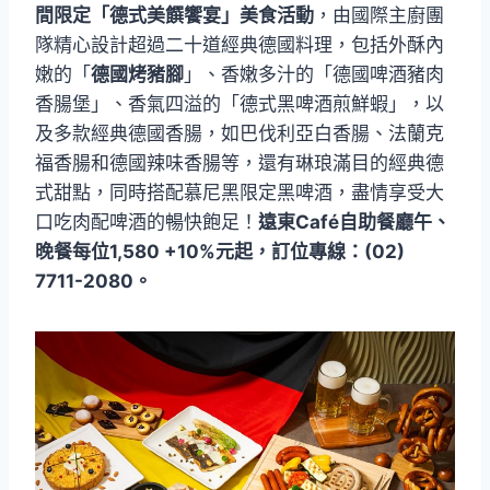
間限定「德式美饌饗宴」美食活動
，由國際主廚團
隊精心設計超過二十道經典德國料理，包括外酥內
嫩的「
德國烤豬腳
」、香嫩多汁的「德國啤酒豬肉
香腸堡」、香氣四溢的「德式黑啤酒煎鮮蝦」，以
及多款經典德國香腸，如巴伐利亞白香腸、法蘭克
福香腸和德國辣味香腸等，還有琳琅滿目的經典德
式甜點，同時搭配慕尼黑限定黑啤酒，盡情享受大
口吃肉配啤酒的暢快飽足！
遠東Café自助餐廳午、
晚餐每位1,580 +10%元起，訂位專線：(02)
7711-2080。