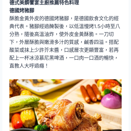
德式美饌饗宴主廚推薦特色料理
德國烤豬腳
酥脆金黃外皮的德國烤豬腳，是德國飲食文化的經
典代表。豬腳經過醃製後，以低溫慢烤1.5小時至八
分熟，隨後高溫油炸，使外皮金黃酥脆。一刀切
下，外層酥脆與嫩滑多汁的質感，鹹香四溢。搭配
酸菜或抹上少許芥末醬，口感層次更顯豐富，若再
配上一杯冰涼慕尼黑啤酒，一口肉一口酒的暢快，
直教人大呼過癮！