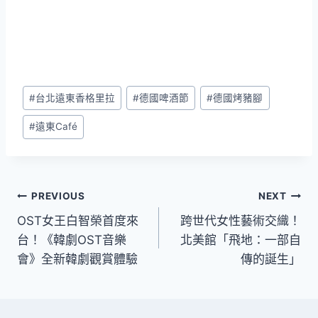
Post
#
台北遠東香格里拉
#
德國啤酒節
#
德國烤豬腳
Tags:
#
遠東Café
文
PREVIOUS
NEXT
OST女王白智榮首度來
跨世代女性藝術交織！
章
台！《韓劇OST音樂
北美館「飛地：一部自
導
會》全新韓劇觀賞體驗
傳的誕生」
覽