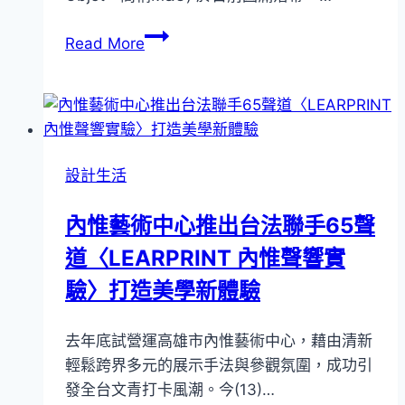
「Evolving
Read More
Life」
以
工
藝
進
設計生活
化
美
內惟藝術中心推出台法聯手65聲
好
道〈LEARPRINT 內惟聲響實
生
活！
驗〉打造美學新體驗
臺
灣
去年底試營運高雄市內惟藝術中心，藉由清新
工
輕鬆跨界多元的展示手法與參觀氛圍，成功引
藝
發全台文青打卡風潮。今(13)…
於