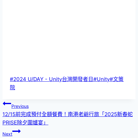
Post
#
2024 U/DAY - Unity台灣開發者日
#
Unity
#
文策
Tags:
院
文
Previous
12/15前完成預付全額餐費！南港老爺行旅「2025新春蛇
章
PRISE除夕圍爐宴」
導
Next