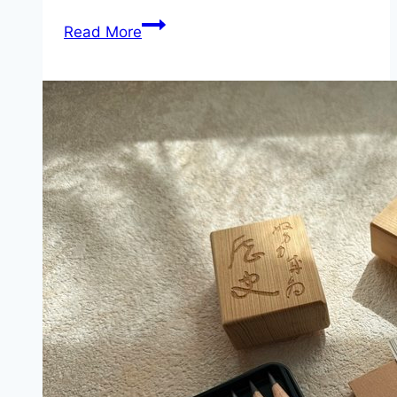
實
Read More
際
行
動
注
入
地
方
創
新
活
力！
文
化
部
114