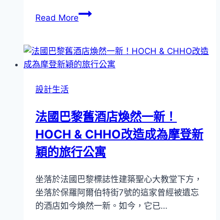
巴
內
Read More
黎
惟
時
藝
尚
術
家
中
居
心
設計生活
設
推
計
出
法國巴黎舊酒店煥然一新！
展
台
再
HOCH & CHHO改造成為摩登新
法
獲
聯
穎的旅行公寓
好
手
評
65
坐落於法國巴黎標誌性建築聖心大教堂下方，
聲
坐落於保羅阿爾伯特街7號的這家曾經被遺忘
道
的酒店如今煥然一新。如今，它已…
〈LEARPRINT