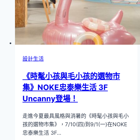
為
摩
登
新
穎
的
旅
設計生活
行
《時髦小孩與毛小孩的選物市
公
寓
集》NOKE忠泰樂生活 3F
Uncanny登場！
走進今夏最具風格與消暑的《時髦小孩與毛小
孩的選物市集》，7/10(四)到9/1(一)在NOKE
忠泰樂生活 3F…