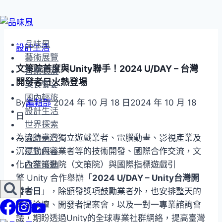
Skip
to
品味風
設計生活
content
藝術展覽
文策院首度與Unity聯手！2024 U/DAY – 台灣
音樂表演
開發者日火熱登場
美食饗宴
國內輕旅
By
編輯部
2024 年 10 月 18 日
2024 年 10 月 18
設計生活
日
世界探索
為協助臺灣獨立遊戲業者、電腦動畫、影視產業及
流行消費
沉浸式內容業者等的技術開發、國際合作交流，文
運動保養
化內容策進院（文策院）與國際指標遊戲引
企業活動
擎 Unity 合作舉辦「
2024 U/DAY – Unity台灣開
發者日
」，除頒發獎項鼓勵業者外，也安排整天的
產業論壇、開發者提案會，以及一對一專業諮詢會
議，期盼透過Unity的全球專業社群網絡，提高臺灣