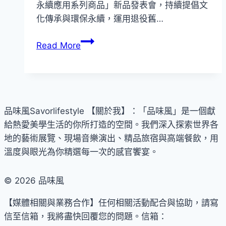
永續應用系列商品」新品發表會，持續提倡文
化傳承與環保永續，運用退役舊…
持
Read More
續
提
倡
文
化
品味風Savorlifestyle 【關於我】：「品味風」是一個獻
傳
給熱愛美學生活的你所打造的空間。我們深入探索世界各
承
地的藝術展覽、現場音樂演出、精品旅宿與高端餐飲，用
與
溫度與眼光為你精選每一次的感官饗宴。
環
保
© 2026 品味風
永
【媒體相關與業務合作】任何相關活動配合與協助，請寫
續！
信至信箱，我將盡快回覆您的問題。信箱：
國