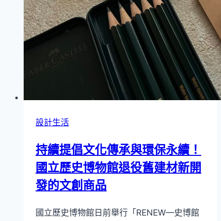
年
「青
年
村
落
文
化
行
動
設計生活
計
畫」
持續提倡文化傳承與環保永續！
獲
獎
國立歷史博物館退役舊建材新開
名
發的文創商品
單
出
國立歷史博物館日前舉行「RENEW—史博館
爐