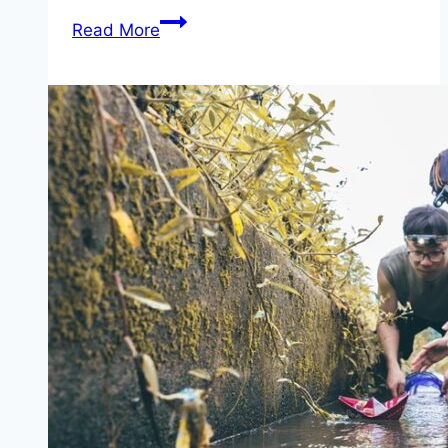
《時
Read More
髦
小
孩
與
毛
小
孩
的
選
物
市
集》
NOKE
忠
泰