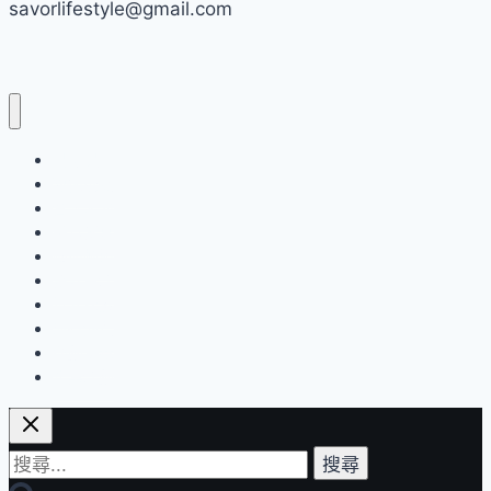
savorlifestyle@gmail.com
立
歷
史
博
物
館
品味風
藝術展覽
退
音樂表演
役
美食饗宴
舊
國內輕旅
建
設計生活
世界探索
材
流行消費
新
運動保養
開
企業活動
發
的
文
搜
創
尋