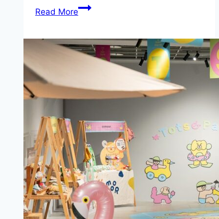
內
法
Read More
惟
國
聲
巴
響
黎
實
舊
驗〉
酒
打
店
造
煥
美
然
學
一
新
新！
體
HOCH
驗
&
CHHO
改
造
成