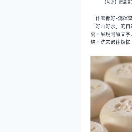
【阿原】禮盒含
「什麼都好-鴻運
「好山好水」的自
寫，展現阿原文字
結，洗去過往煩惱