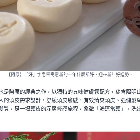
【阿原】「好」字皂章寓意新的一年什麼都好，迎來新年好運勢。
水是阿原的經典之作，以獨特的五味健膚露配方，蘊含陽明
人的頭皮需求設計，舒緩頭皮癢感，有效清爽頭皮、強健髮
髮質，是一場頭皮的深層修護旅程，象徵「鴻運當頭」，洗