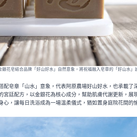
金銀花皂結合品牌「好山好水」自然意象，將祝福融入皂章的「好山水」
搭配皂章「山水」意象，代表阿原農場好山好水，也承載了
的宮廷配方，以金銀花為核心成分，幫助肌膚代謝更新，展
身心，讓每日洗浴成為一場溫柔儀式，猶如置身庭院花間的