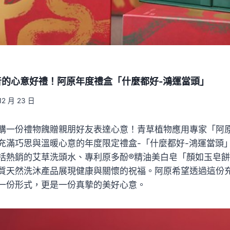
音的心意好禮！阿原年度禮盒「什麼都好-鴻運當頭」
12 月 23 日
購一份禮物餽贈親朋好友表達心意！青草植物應用專家「阿原
充滿巧思與溫暖心意的年度限定禮盒-「什麼都好-鴻運當頭
括熱銷的艾草洗頭水、專利原多酚®精油美白皂「顏如玉皂
質天然洗沐產品展現健康與關懷的祝福。阿原希望透過這份
一份形式，更是一份真摯的美好心意。