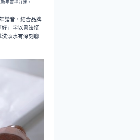
意新年吉祥好運。
年諧音，結合品牌
「好」字以書法撰
草洗頭水有深刻聯