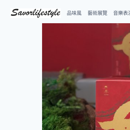
Skip
to
品味風
藝術展覽
音樂表
content