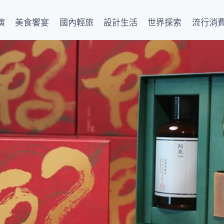
演
美食饗宴
國內輕旅
設計生活
世界探索
流行消