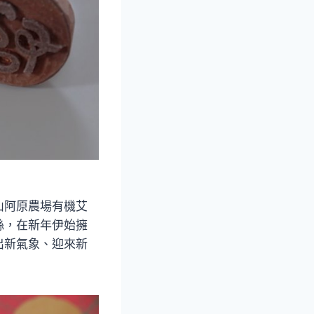
山阿原農場有機艾
絲，在新年伊始擁
出新氣象、迎來新