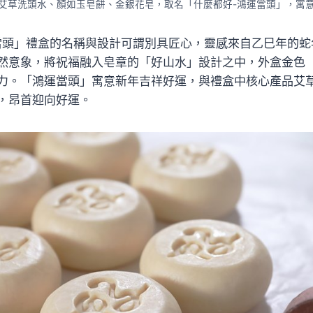
艾草洗頭水、顏如玉皂餅、金銀花皂，取名「什麼都好-鴻運當頭」，寓
當頭」禮盒的名稱與設計可謂別具匠心，靈感來自乙巳年的蛇
然意象，將祝福融入皂章的「好山水」設計之中，外盒金色
力。「鴻運當頭」寓意新年吉祥好運，與禮盒中核心產品艾
，昂首迎向好運。