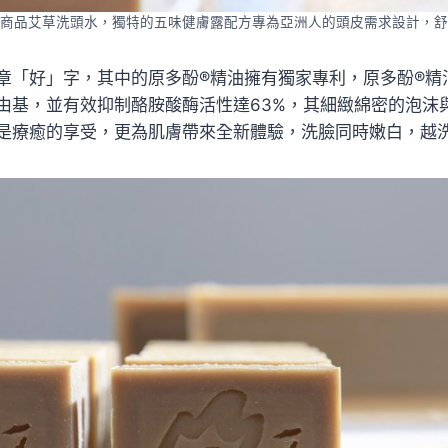
商品艾草洗頭水，獨特的五味健膚露配方專為亞洲人的頭皮需求設計，舒
章「好」字，其中的原多酚®精油擁有獨家專利，原多酚®精
的自由基，並有效抑制酪胺酸酶活性達63%，其細緻綿密的泡沫
是療癒的享受，更為肌膚帶來全新體驗，洗臉同時嫩白，越