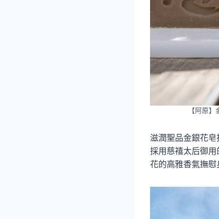
【阿原】
滋潤聖品金銀花皂
採用慈禧太后御用
花的高雅香氣撫慰