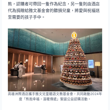
熊，認購者可帶回一隻作為紀念，另一隻則由酒店
代為捐贈給雅文基金會的聽損兒童，將愛與祝福送
至需要的孩子手中。
高雄洲際酒店攜手雅文兒童聽語文教基金會，共同啟動2024年
度「熊抱幸福，溫暖傳遞」聖誕公益認購活動。