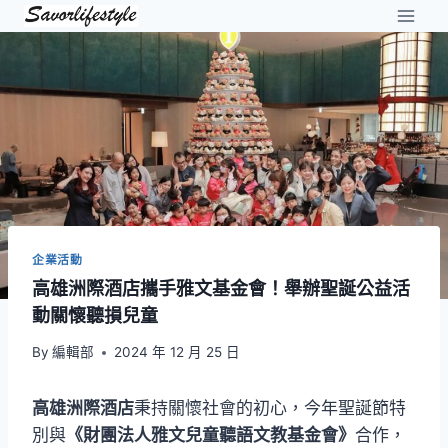
Skip
to
content
企業活動
高雄洲際酒店攜手雅文基金會！舉辦聖誕公益活
動關懷聽損兒童
By
編輯部
2024 年 12 月 25 日
高雄洲際酒店
秉持關懷社會的初心，今年聖誕節特
別與
《財團法人雅文兒童聽語文教基金會》
合作，