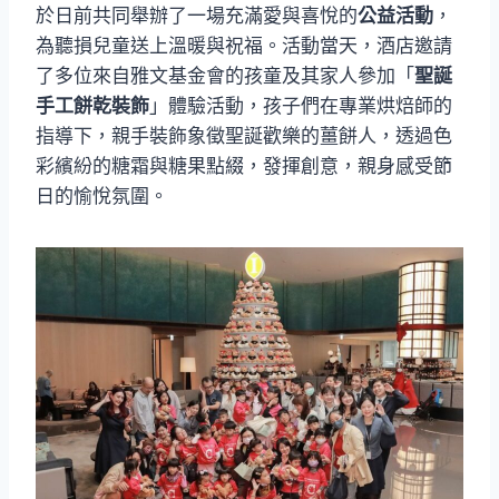
於日前共同舉辦了一場充滿愛與喜悅的
公益活動
，
為聽損兒童送上溫暖與祝福。活動當天，酒店邀請
了多位來自雅文基金會的孩童及其家人參加「
聖誕
手工餅乾裝飾
」體驗活動，孩子們在專業烘焙師的
指導下，親手裝飾象徵聖誕歡樂的薑餅人，透過色
彩繽紛的糖霜與糖果點綴，發揮創意，親身感受節
日的愉悅氛圍。