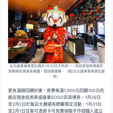
台北遠東香格里拉將於1月29日大年初一，特別安排財神爺於
用餐時段現身各餐廳，發送開運糖。（圖/台北遠東香格里拉提
供）
更有滿額回饋好康，房費每滿1,000元回饋100元的
飯店現金抵用券或遠東SOGO百貨禮券。1月29日
至2月2日於飯店大廳還有節慶限定活動，1月31日
至2月1日住客可憑房卡可免費領取手作捏麵人或立