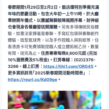
春節期間1月29日至2月2日，飯店還特別準備充滿
年味的節慶活動，包含大年初一上午11時，於大廳
舉辦開年儀式，以震撼舞獅鼓陣揭開序幕，財神爺
也會現身各餐廳發送開運糖。
另有多項傳統民俗體
驗，如書法家揮毫寫春聯、手寫紅包袋與春聯創作
體驗、造型氣球秀，以及手作捏麵人與剪紙等，住
客憑房卡可免費領取捏麵人或立體剪紙乙份，數量
有限，送完為止。
住房專案每晚8,600元起 (另加
10%服務費及5%稅金)。訂房專線：(02)2376-
3266，線上訂房：
https://lihi1.com/ORG45
。
更多資訊詳見｢2025新春期間活動時間表」：
https://reurl.cc/Kd09ge
。