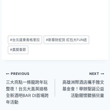
Post
#
台北遠東香格里拉
#
新春財蛇到 紅包大FUN送
Tags:
#
農曆春節
文
PREVIOUS
NEXT
三大亮點一條龍跨年玩
高雄洲際酒店攜手雅文
章
整夜！台北大直英迪格
基金會！舉辦聖誕公益
導
全新酒吧BAR DI首場跨
活動關懷聽損兒童
年活動
覽