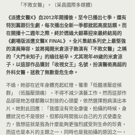
「不敗女醫」。（采昌國際多媒體）
《派遣女醫X》自2012年開播後，至今已播出七季，還有
特別篇跟衍生劇，每次播出全新一季都掀起高度話題。而
在開播十二週年之際，終於透過大銀幕迎來最終結局的
《劇場版派遣女醫X FINAL》。全片集結系列史上最堅強
的演員陣容，並將揭開米倉涼子飾演有「不敗女醫」之稱
的「大門未知子」的過往秘辛。尤其現年49歲的米倉涼
子，以這部作品獲封「收視女王」名號，扮演醫術高超的
外科女醫，拯救了無數垂危生命。
不過，她卻在近年身體亮起紅燈，罹患「低髓液壓症候
群」（低腦壓頭痛），不得不減少演藝工作。然而這部作
品卻是她怎樣都難以割捨的心頭愛，依然選擇抱病演出本
片。她對此回應：「我還沒有完全康復，拍攝的時候，身
體狀況也不是很好，但那段時間我以自己的方式使盡全
力，我想這就是我為什麼能夠更強烈感受到生命的珍貴，
而這也是本片的主題之一，同時也是我拍攝的原因之一，