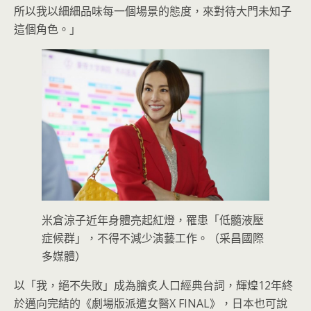
所以我以細細品味每一個場景的態度，來對待大門未知子
這個角色。」
米倉涼子近年身體亮起紅燈，罹患「低髓液壓
症候群」，不得不減少演藝工作。（采昌國際
多媒體）
以「我，絕不失敗」成為膾炙人口經典台詞，輝煌12年終
於邁向完結的《劇場版派遣女醫X FINAL》，日本也可說