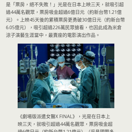
是「票房，絕不失敗！」光是在日本上映三天，就吸引超
過44萬名觀眾，票房吸金超過6億日元（約新台幣1.21億
元）。上映45天後的累積票房更勇破30億日元（約新台幣
6.05億元），吸引超過226萬民眾搶看，也因此成為米倉
涼子演藝生涯當中，最賣座的電影演出作品。
《劇場版派遣女醫X FINAL》，光是在日本上
映三天，就吸引超過44萬名觀眾，票房吸金超
過6億日元（約新台幣1.21億元）（采昌國際多