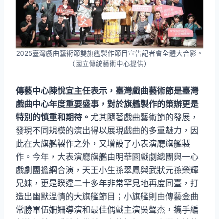
2025臺灣戲曲藝術節雙旗艦製作節目宣告記者會全體大合影。
（國立傳統藝術中心提供）
傳藝中心陳悅宜主任表示，臺灣戲曲藝術節是臺灣
戲曲中心年度重要盛事，對於旗艦製作的策辦更是
特別的慎重和期待。
尤其隨著戲曲藝術節的發展，
發現不同規模的演出得以展現戲曲的多重魅力，因
此在大旗艦製作之外，又增設了小表演廳旗艦製
作。今年，大表演廳旗艦由明華園戲劇總團與一心
戲劇團擔綱合演，天王小生孫翠鳳與武狀元孫榮輝
兄妹，更是睽違二十多年非常罕見地再度同臺，打
造出幽默溫情的大旗艦節目；小旗艦則由傳藝金曲
常勝軍伍姍姍導演和最佳偶戲主演吳聲杰，攜手編