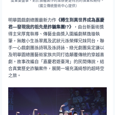
度重要盛事，對於旗艦製作的策辦更是特別的慎重和期待。
（國立傳統藝術中心提供）
明華園戲劇總團最新力作
《轉生到異世界成為嘉慶
君—發現我的祖先是詐騙集團!?》
，由台新藝術獎
得主宋厚寬執導、傳藝金曲獎入圍編劇蔡逸璇執
筆，無敵小生孫翠鳳及武狀元孫榮輝兄妹同台，聯
手一心戲劇團孫詩珮及孫詩詠、綠光劇團吳定謙以
及明華園總團藝術家族共同打造顛覆傳統的穿越喜
劇。故事改編自「嘉慶君遊臺灣」的民間傳說，結
合真實歷史詐騙案件，展開一場充滿綺想的超時空
之旅。