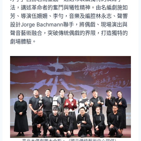
法，講述革命者的奮鬥與犧牲精神。由名編劇施如
芳、導演伍姍姍、李勻，音樂及編腔林永志、聲響
設計Jorge Bachmann聯手，將偶戲、現場演出與
聲音藝術融合，突破傳統偶戲的界限，打造獨特的
劇場體驗。