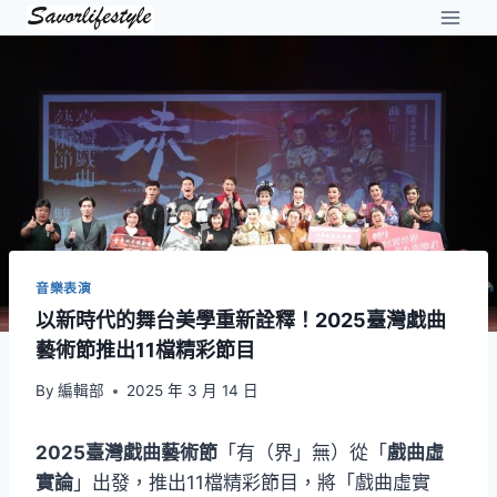
Skip
to
content
音樂表演
以新時代的舞台美學重新詮釋！2025臺灣戱曲
藝術節推出11檔精彩節目
By
編輯部
2025 年 3 月 14 日
2025臺灣戱曲藝術節
「有（界」無）從「
戲曲虛
實論
」出發，推出11檔精彩節目，將「戲曲虛實