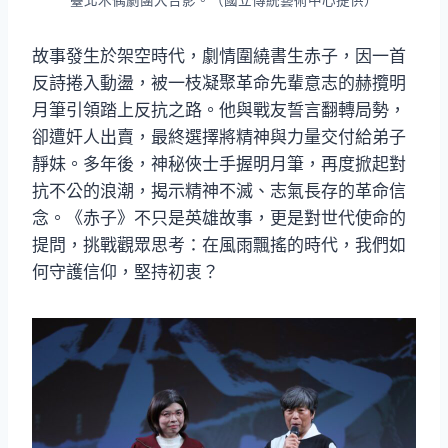
臺北木偶劇團大合影。（國立傳統藝術中心提供）
故事發生於架空時代，劇情圍繞書生赤子，因一首
反詩捲入動盪，被一枝凝聚革命先輩意志的赫攬明
月筆引領踏上反抗之路。他與戰友誓言翻轉局勢，
卻遭奸人出賣，最終選擇將精神與力量交付給弟子
靜妹。多年後，神秘俠士手握明月筆，再度掀起對
抗不公的浪潮，揭示精神不滅、志氣長存的革命信
念。《赤子》不只是英雄故事，更是對世代使命的
提問，挑戰觀眾思考：在風雨飄搖的時代，我們如
何守護信仰，堅持初衷？