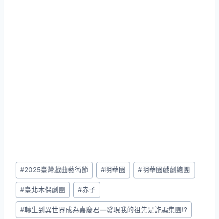
Post
#
2025臺灣戱曲藝術節
#
明華園
#
明華園戲劇總團
Tags:
#
臺北木偶劇團
#
赤子
#
轉生到異世界成為嘉慶君—發現我的祖先是詐騙集團!?