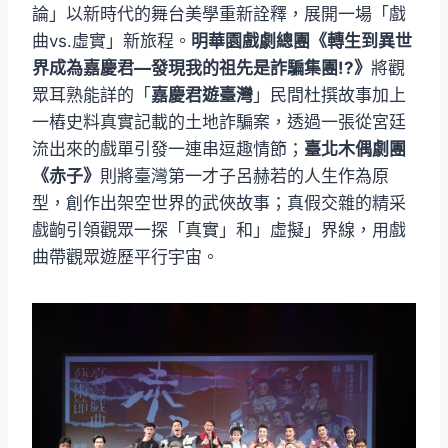
論」以新時代的舞台美學重新詮釋，展開一場「戲
曲vs.虛實」新旅程。
明華園戲劇總團《轉生到異世
界成為嘉慶君—發現我的祖先是詐騙集團!?》
將觀
眾耳熟能詳的「
嘉慶君遊臺灣
」民間杜撰故事加上
一樁史料真實記載的土地詐騙案，透過一張從宮廷
流出來的戲單引發一連串逗趣情節；
臺北木偶劇團
《赤子》
則將臺灣第一才子呂赫若的人生作為原
型，創作出架空世界的武俠故事；真假交雜的精采
戲齣引領觀眾一探「真實」和」虛擬」界線，用戲
曲帶觀眾遊歷平行宇宙。