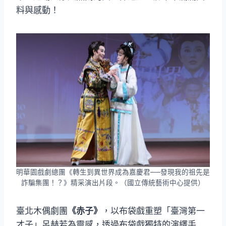
料與感動！
明華園戲劇總團《轉生到異世界成為嘉慶君──發現我的祖先是
詐騙集團！？》精采演出片段。（國立傳統藝術中心提供）
臺北木偶劇團
《赤子》
，以布袋戲重塑「臺灣第一
才子」呂赫若為靈感，透過布袋戲獨特的演繹手