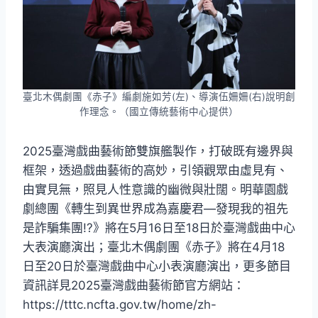
臺北木偶劇團《赤子》編劇施如芳(左)、導演伍姍姍(右)說明創
作理念。（國立傳統藝術中心提供）
2025臺灣戲曲藝術節雙旗艦製作，打破既有邊界與
框架，透過戲曲藝術的高妙，引領觀眾由虛見有、
由實見無，照見人性意識的幽微與壯闊。明華園戲
劇總團《轉生到異世界成為嘉慶君—發現我的祖先
是詐騙集團!?》將在5月16日至18日於臺灣戲曲中心
大表演廳演出；臺北木偶劇團《赤子》將在4月18
日至20日於臺灣戲曲中心小表演廳演出，更多節目
資訊詳見2025臺灣戲曲藝術節官方網站：
https://tttc.ncfta.gov.tw/home/zh-