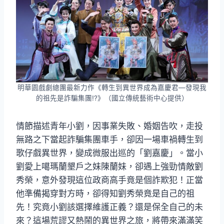
明華園戲劇總團最新力作《轉生到異世界成為嘉慶君—發現我
的祖先是詐騙集團!?》（國立傳統藝術中心提供）
情節描述青年小劉，因事業失敗、婚姻告吹，走投
無路之下當起詐騙集團車手，卻因一場車禍轉生到
歌仔戲異世界，變成微服出巡的「劉嘉慶」。當小
劉愛上噶瑪蘭墾戶之妹陳蘭妹，卻遇上強勁情敵劉
秀榮，意外發現這位政商高手竟是個詐欺犯！正當
他準備揭穿對方時，卻得知劉秀榮竟是自己的祖
先！究竟小劉該選擇維護正義？還是保全自己的未
來？這場荒謬又熱鬧的異世界之旅，將帶來滿滿笑