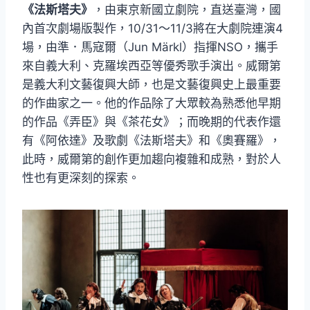
《法斯塔夫》
，由東京新國立劇院，直送臺灣，國
內首次劇場版製作，10/31～11/3將在大劇院連演4
場，由準．馬寇爾（Jun Märkl）指揮NSO，攜手
來自義大利、克羅埃西亞等優秀歌手演出。威爾第
是義大利文藝復興大師，也是文藝復興史上最重要
的作曲家之一。他的作品除了大眾較為熟悉他早期
的作品《弄臣》與《茶花女》；而晚期的代表作還
有《阿依達》及歌劇《法斯塔夫》和《奧賽羅》，
此時，威爾第的創作更加趨向複雜和成熟，對於人
性也有更深刻的探索。