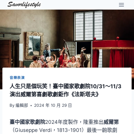
Skip
to
content
音樂表演
人生只是個玩笑！臺中國家歌劇院10/31～11/3
演出威爾第喜劇歌劇鉅作《法斯塔夫》
By
編輯部
2024 年 10 月 29 日
臺中國家歌劇院
2024年度製作，隆重推出
威爾第
（Giuseppe Verdi，1813-1901）最後一齣歌劇