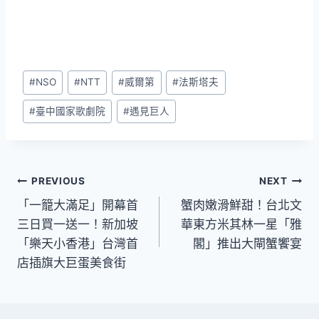
Post
#
NSO
#
NTT
#
威爾第
#
法斯塔夫
Tags:
#
臺中國家歌劇院
#
遇見巨人
文
PREVIOUS
NEXT
「一籠大滿足」開幕首
蟹肉嫩滑鮮甜！台北文
章
三日買一送一！新加坡
華東方米其林一星「雅
導
「樂天小香港」台灣首
閣」推出大閘蟹饗宴
店插旗大巨蛋美食街
覽