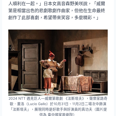
人順利在一起。」日本女高音森野美咲說，「威爾
第是相當出色的悲劇歌劇作曲家，但他在生命最終
創作了此部喜劇，希望帶來笑容，多麼精彩。」
2024 NTT 遇見巨人—威爾第歌劇 《法斯塔夫》，聲樂家路奇
歐．蓋洛（Lucio Gallo）於10月31日、11月2日二場次中飾演
「法斯塔夫」，展現同時是好歌手與好演員的真功夫（圖片提
供為 臺中國家歌劇院）