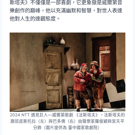
斯塔夫》不僅僅是一部喜劇，它更象徵是威爾第音
樂創作的巔峰，他以充滿幽默和智慧，對世人表達
他對人生的達觀態度。
2024 NTT 遇見巨人—威爾第歌劇 《法斯塔夫》，法斯塔夫的
跟班皮斯托拉（左）與巴多佛（右）由聲樂家羅俊穎與宮天平
分飾（圖片提供為 臺中國家歌劇院）