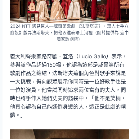
2024 NTT 遇見巨人—威爾第歌劇 《法斯塔夫》，眾人七手八
腳設計戲弄法斯塔夫，把他丟進泰晤士河裡（圖片提供為 臺中
國家歌劇院）
義大利聲樂家路奇歐．蓋洛（Lucio Gallo）表示，
參與該作品超過150場，他認為這部是威爾第所有
歌劇作品之總結，法斯塔夫這個角色對歌手來說是
一大挑戰，得向觀眾展示你同時是一位好歌手也是
一位好演員，他嘗試同時追求兩位富有的夫人，同
時也將手伸入她們丈夫的錢袋中，「他不是笑柄，
他真心認為自己能迷倒身邊的人，這正是此劇的精
髓。」