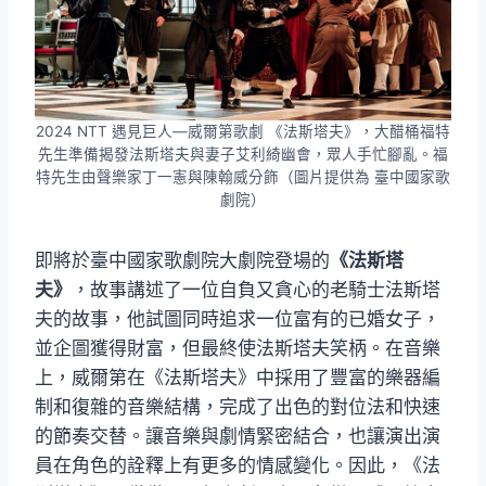
2024 NTT 遇見巨人—威爾第歌劇 《法斯塔夫》，大醋桶福特
先生準備揭發法斯塔夫與妻子艾利綺幽會，眾人手忙腳亂。福
特先生由聲樂家丁一憲與陳翰威分飾（圖片提供為 臺中國家歌
劇院）
即將於臺中國家歌劇院大劇院登場的
《法斯塔
夫》
，故事講述了一位自負又貪心的老騎士法斯塔
夫的故事，他試圖同時追求一位富有的已婚女子，
並企圖獲得財富，但最終使法斯塔夫笑柄。在音樂
上，威爾第在《法斯塔夫》中採用了豐富的樂器編
制和復雜的音樂結構，完成了出色的對位法和快速
的節奏交替。讓音樂與劇情緊密結合，也讓演出演
員在角色的詮釋上有更多的情感變化。因此，《法