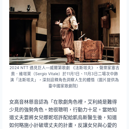
2024 NTT 遇見巨人—威爾第歌劇 《法斯塔夫》，聲樂家塞吉
奧．維塔萊（Sergio Vitale）於11月1日、11月3日二場次中飾
演「法斯塔夫」，深刻詮釋角色洞察人生的體悟（圖片提供為
臺中國家歌劇院）
女高音林慈音認為「在歌劇角色裡，艾利綺是難得
少見的強勢角色。她很聰明，行動力十足。當她知
道丈夫要將女兒娜妮塔許配給凱烏斯醫生後，知道
如何略施小計破壞丈夫的計畫，反讓女兒與心愛的