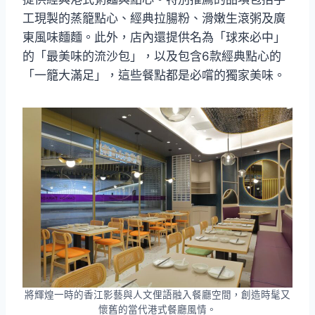
工現製的蒸籠點心、經典拉腸粉、滑嫩生滾粥及廣
東風味麵麵。此外，店內還提供名為「球來必中」
的「最美味的流沙包」，以及包含6款經典點心的
「一籠大滿足」，這些餐點都是必嚐的獨家美味。
將輝煌一時的香江影藝與人文俚語融入餐廳空間，創造時髦又
懷舊的當代港式餐廳風情。