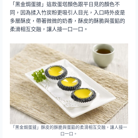
「黑金焗蛋撻」這款蛋塔顏色跟平日見的顏色不
同，因為揉入竹炭粉更吸引人目光，入口時外皮是
多層酥皮，帶著微微的奶香，酥皮的酥脆與蛋餡的
柔滑相互交融，讓人接一口一口。
「黑金焗蛋撻」酥皮的酥脆與蛋餡的柔滑相互交融，讓人接一
口一口。