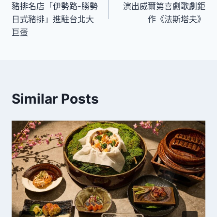
導
豬排名店「伊勢路-勝勢
演出威爾第喜劇歌劇鉅
日式豬排」進駐台北大
作《法斯塔夫》
覽
巨蛋
Similar Posts