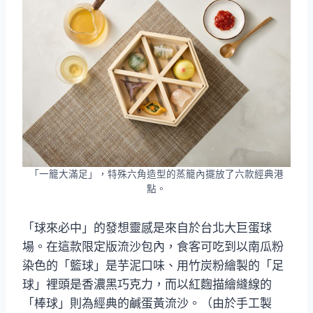
「一籠大滿足」，特殊六角造型的蒸籠內擺放了六款經典港
點。
「球來必中」的發想靈感是來自於台北大巨蛋球
場。在這款限定版流沙包內，食客可吃到以南瓜粉
染色的「籃球」是芋泥口味、用竹炭粉繪製的「足
球」裡頭是香濃黑巧克力，而以紅麴描繪縫線的
「棒球」則為經典的鹹蛋黃流沙。（由於手工製