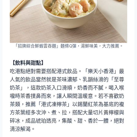
「招牌綜合鮮蝦雲吞麵」麵條Q彈，湯鮮味美，大力推薦。
【飲料與甜點】
吃港點絕對需要搭配港式飲品。「樂天小香港」最
人氣的飲品當然就是茶味濃郁、乳韻絲滑的「至尊
奶茶」，這款奶茶入口滑順，奶香而不膩，喝入喉
嚨時茶香撲鼻而來，讓人瞬間溫暖意。若不喜歡奶
茶類，推薦「港式凍檸茶」以錫蘭紅茶為基底的複
方茶葉經多次沖、煮、拉，搭配大量切片黃檸檬與
碎冰，成品琥珀透亮，集酸、甜、香於一體，絕對
清涼解渴。