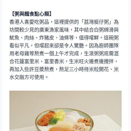
【粥與麵食點心類】
香港人喜愛吃粥品，這裡提供的「荔灣艇仔粥」為
坊間較少見的廣東漁家風味，其中結合白粥綿滑與
魷魚、肉絲、炸豬皮、油條等，值得嚐鮮。這碗粥
看似平凡，但嚐起來卻是令人驚艷。因為廚師團隊
用老母雞等熬煮一個上午才完成，生滾粥粥底需混
合花蓮富里米、富里香米，生米旺火邊煮邊攪拌，
再加入些許豆漿熬煮，熬足三小時待米粒開花、米
水交融方可使用。