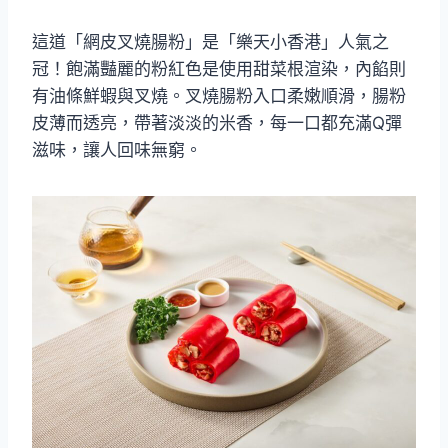
這道「網皮叉燒腸粉」是「樂天小香港」人氣之
冠！飽滿豔麗的粉紅色是使用甜菜根渲染，內餡則
有油條鮮蝦與叉燒。叉燒腸粉入口柔嫩順滑，腸粉
皮薄而透亮，帶著淡淡的米香，每一口都充滿Q彈
滋味，讓人回味無窮。