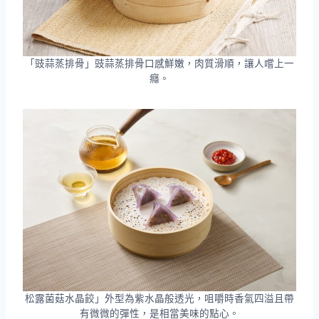
「豉蒜蒸排骨」豉蒜蒸排骨口感鮮嫩，肉質滑順，讓人嚐上一
癮。
松露菌菇水晶餃」外型為紫水晶般透光，咀嚼時香氣四溢且帶
有微微的彈性，是相當美味的點心。