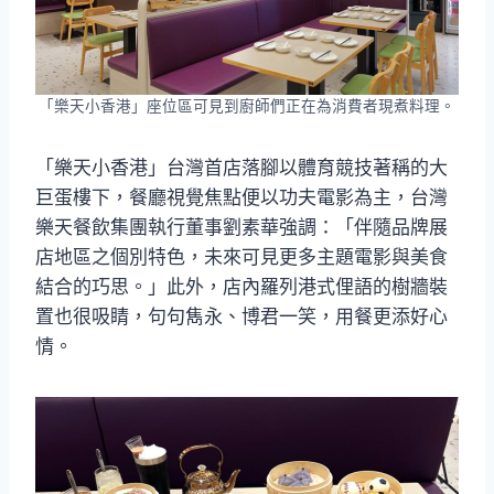
「樂天小香港」座位區可見到廚師們正在為消費者現煮料理。
「樂天小香港」台灣首店落腳以體育競技著稱的大
巨蛋樓下，餐廳視覺焦點便以功夫電影為主，台灣
樂天餐飲集團執行董事劉素華強調：「伴隨品牌展
店地區之個別特色，未來可見更多主題電影與美食
結合的巧思。」此外，店內羅列港式俚語的樹牆裝
置也很吸睛，句句雋永、博君一笑，用餐更添好心
情。