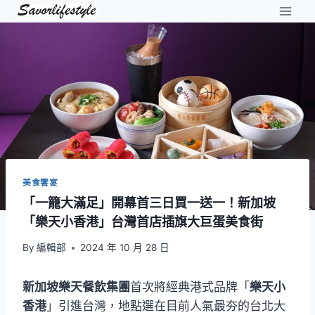
Skip
to
content
美食饗宴
「一籠大滿足」開幕首三日買一送一！新加坡
「樂天小香港」台灣首店插旗大巨蛋美食街
By
編輯部
2024 年 10 月 28 日
新加坡樂天餐飲集團
首次將經典港式品牌「
樂天小
香港
」引進台灣，地點選在目前人氣最夯的台北大