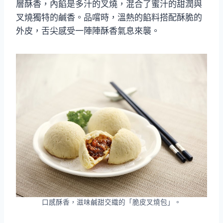
層酥香，內餡是多汁的叉燒，混合了蜜汁的甜潤與
叉燒獨特的鹹香。品嚐時，溫熱的餡料搭配酥脆的
外皮，舌尖感受一陣陣酥香氣息來襲。
口感酥香，滋味鹹甜交織的「脆皮叉燒包」。