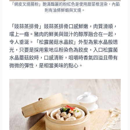
「網皮叉燒腸粉」飽滿豔麗的粉紅色是使用甜菜根渲染，內餡
則有油條鮮蝦與叉燒。
「豉蒜蒸排骨」豉蒜蒸排骨口感鮮嫩，肉質滑順，
嚐上一癮。豬肉的鮮美與豉汁的醇厚融合在一起，
令人垂涎。「松露菌菇水晶餃」外型為紫水晶般透
光，只要是採用紫地瓜粉染色為餃皮，入口松露菌
水晶蘑菇餃時，口感清新，咀嚼時香氣四溢且帶有
微微的彈性，是相當美味的點心。