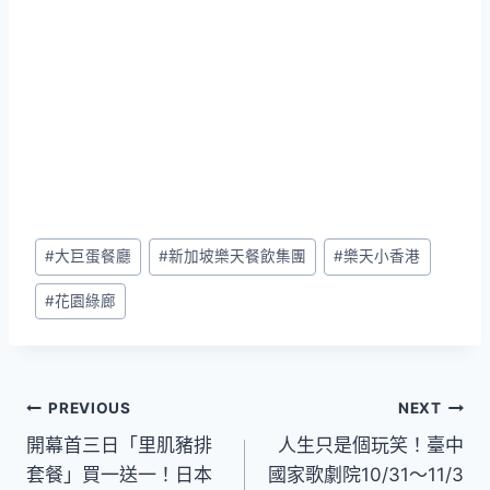
Post
#
大巨蛋餐廳
#
新加坡樂天餐飲集團
#
樂天小香港
Tags:
#
花園綠廊
文
PREVIOUS
NEXT
開幕首三日「里肌豬排
人生只是個玩笑！臺中
章
套餐」買一送一！日本
國家歌劇院10/31～11/3