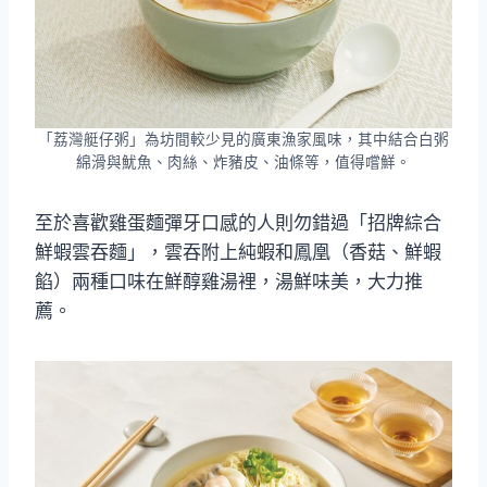
「荔灣艇仔粥」為坊間較少見的廣東漁家風味，其中結合白粥
綿滑與魷魚、肉絲、炸豬皮、油條等，值得嚐鮮。
至於喜歡雞蛋麵彈牙口感的人則勿錯過「招牌綜合
鮮蝦雲吞麵」，雲吞附上純蝦和鳳凰（香菇、鮮蝦
餡）兩種口味在鮮醇雞湯裡，湯鮮味美，大力推
薦。