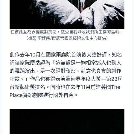
在彼此互為表裡或對抗間，感受自我以及我們所生存的島嶼。
（攝影 李建霖/衛武營國家藝術文化中心提供）
此作去年10月在國家兩廳院首演後大獲好評，知名
評論家阮慶岳認為「這無疑是一齣相當迷人也動人
的舞蹈演出。是一次絕對私密、詩意也真實的創作
吐露。」作品也獲得表演藝術界年度大獎—第23屆
台新藝術獎提名。同時也在去年11月前進英國The
Place舞蹈劇院進行國外首演。