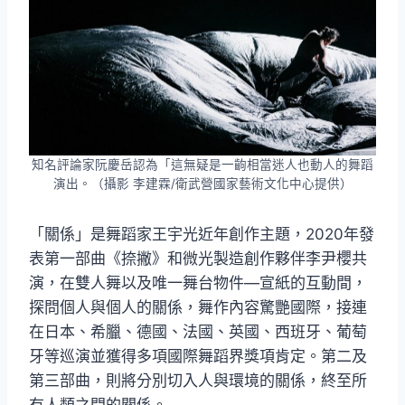
知名評論家阮慶岳認為「這無疑是一齣相當迷人也動人的舞蹈
演出。（攝影 李建霖/衛武營國家藝術文化中心提供）
「關係」是舞蹈家王宇光近年創作主題，2020年發
表第一部曲《捺撇》和微光製造創作夥伴李尹櫻共
演，在雙人舞以及唯一舞台物件—宣紙的互動間，
探問個人與個人的關係，舞作內容驚艷國際，接連
在日本、希臘、德國、法國、英國、西班牙、葡萄
牙等巡演並獲得多項國際舞蹈界獎項肯定。第二及
第三部曲，則將分別切入人與環境的關係，終至所