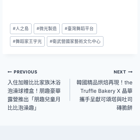
Post
#
人之島
#
微光製造
#
臺灣舞蹈平台
Tags:
#
舞蹈家王宇光
#
衛武營國家藝術文化中心
文
PREVIOUS
NEXT
入住加贈比比家族沐浴
韓國精品烘焙再現！the
章
泡澡球禮盒！朋趣豪華
Truffle Bakery X 晶華
導
露營推出「朋趣兒童月
攜手呈獻可頌塔與吐司
比比泡澡趣」
磚脆餅
覽