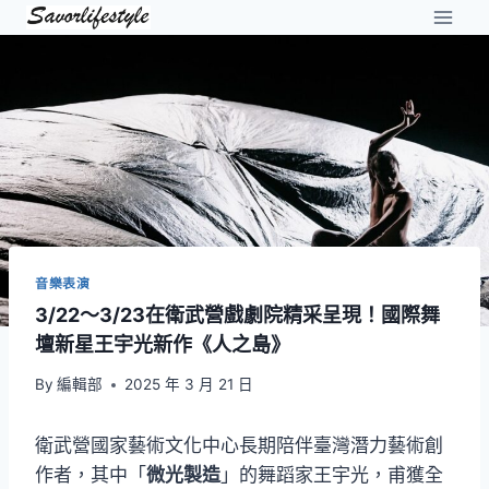
Skip
to
content
音樂表演
3/22～3/23在衛武營戲劇院精采呈現！國際舞
壇新星王宇光新作《人之島》
By
編輯部
2025 年 3 月 21 日
衛武營國家藝術文化中心長期陪伴臺灣潛力藝術創
作者，其中「
微光製造
」的舞蹈家王宇光，甫獲全