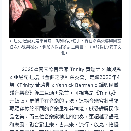
亞尼克·巴曼則是來自瑞士的知名小號手，曾在洛桑交響樂團擔
任次小號與獨奏，也加入過許多爵士樂團。（照片提供/麥丁文
化）
「2025臺南國際音樂節 Trinity 黃瑞豐 x 鍾興民
x 亞尼克·巴曼《金曲之夜》演奏會」是繼2023年4
場《Trinity 黃瑞豐 x Yannick Barman x 鍾興民微
醺音樂夜》後三巨頭再聚首，可視為是《Trinity》
升級版，更偏重在音樂的呈現，這場音樂會將帶領
觀眾穿梭於不同的音樂風格與情境，感受鍾興民作
品之美，而三位音樂家精湛的演奏，更超越了語種
和樂風，融合爵士樂、古典樂、流行、放克、搖擺