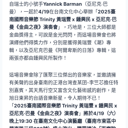
自瑞士的小號手
Yannick Barman
（亞尼克·巴
曼），一起於
4/19
在台南文化中心舉辦「
2025臺
南國際音樂節 Trinity 黃瑞豐 x 鍾興民 x 亞尼克·巴
曼《金曲之夜》演奏會
」，巧地是，三位大師都是
金曲獎得主，可說是金光閃閃，而這場音樂會也將
演繹他們得獎力作，分別是獲得黃瑞豐《潮》專
輯，以及亞尼克巴曼《阿爾卑斯的日落》專輯，這
兩張亦都由鍾興民所製作！
這場音樂會除了匯聚三位傑出的音樂家，並邀請擁
有美聲的出身臺南的正港台灣查某囝-李竺芯擔任特
別嘉賓，其天馬行空又富含文化藝術感的創作，是
旭日東昇的台語音樂新星，令人期待不已！
「
2025臺南國際音樂節 Trinity 黃瑞豐 x 鍾興民 x
亞尼克·巴曼《金曲之夜》演奏會
」
將於4/19（六）
晚上19:30 在臺南文化中心演藝廳（臺南市東區中