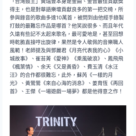
「台灣鼓王」黃瑞豐本身是金曲、金音最佳貢獻獎
得主，也是對華語樂壇貢獻良多的第一把交椅，所
參與錄音的歌曲多達10萬首，被問到由他經手錄製
打鼓的最難忘作品是哪首？他笑說很多、而且年代
久遠有些記不太起來歌名，最可愛地是，甚至回想
時乾脆直接哼出旋律，果然是令人敬佩的音樂職人
風範！老師提及與鄧麗君《月亮代表我的心》《小
城故事》、崔苔菁《愛神》《乘風破浪》、鳳飛飛
《楓葉情》、余天《又是黃昏》、費玉清《水汪
汪》的合作都很難忘，此外，蘇芮《一樣的月
光》、黃鶯鶯《來自心海的消息》、姜育恆《再回
首》、王傑《一場遊戲一場夢》都是他得意之作！