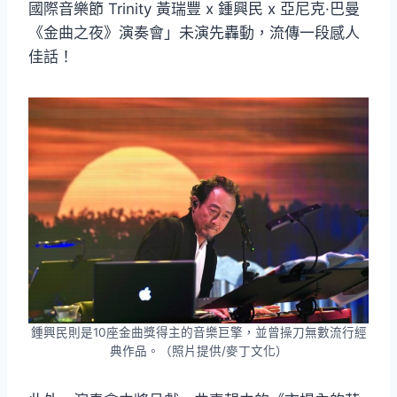
國際音樂節 Trinity 黃瑞豐 x 鍾興民 x 亞尼克·巴曼
《金曲之夜》演奏會」未演先轟動，流傳一段感人
佳話！
鍾興民則是10座金曲獎得主的音樂巨擎，並曾操刀無數流行經
典作品。（照片提供/麥丁文化）