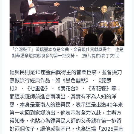
「台灣鼓王」黃瑞豐本身是金曲、金音最佳貢獻獎得主，也是
對華語樂壇貢獻良多的第一把交椅。（照片提供/麥丁文化）
鍾興民則是10座金曲獎得主的音樂巨擎，並曾操刀
無數流行經典作品，如《黑色幽默》、《雙節
棍》、《七里香》、《菊花台》、《青花瓷》等，
而這次班師前進台南演出，其實有不為人知的洋
蔥，本身是臺南人的鍾興民，表示這是出道40年來
第一次回到家鄉演出。他表示將全力以赴，主辦方
得知後，也貼心為鍾興民大師的父母親在第一排留
好兩個位子，讓他感動不已，也為這場「2025臺南