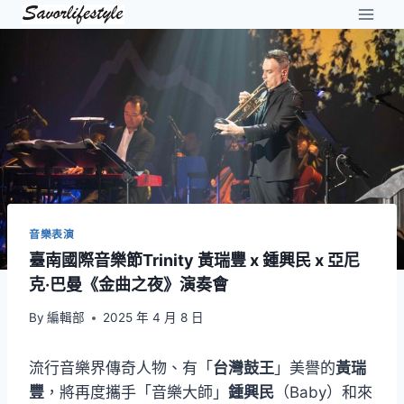
Skip
to
content
音樂表演
臺南國際音樂節Trinity 黃瑞豐 x 鍾興民 x 亞尼
克·巴曼《金曲之夜》演奏會
By
編輯部
2025 年 4 月 8 日
流行音樂界傳奇人物、有「
台灣鼓王
」美譽的
黃瑞
豐
，將再度攜手「音樂大師」
鍾興民
（Baby）和來