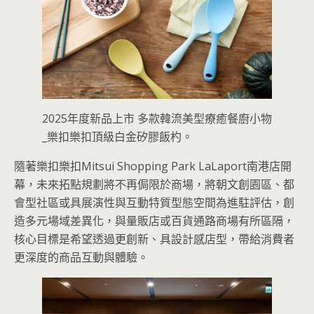
2025年度新品上市 多款韓流美型療癒餐廚小物
_樂扣樂扣頂級白金矽膠飯杓。
隨著樂扣樂扣Mitsui Shopping Park LaLaport南港店開
幕，未來拓點規劃將不再侷限於商場，將朝文創園區、都
會型社區或具展演性與互動特質型態空間為進駐評估，創
造多元場域差異化，與量販店或百貨通路商場有所區隔，
核心目標是希望透過更創新、具設計感店型，帶給消費者
更深度的商品互動與體驗。