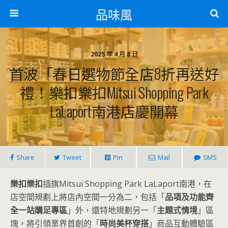
品味風
2025 年 4 月 8 日
首波「春日選物節全店8折再送好
禮！樂扣樂扣Mitsui Shopping Park
LaLaport南港店慶開幕
Share
Tweet
Pin
Mail
SMS
樂扣樂扣
插旗Mitsui Shopping Park LaLaport南港，在
店空間規劃上將店內空間一分為二，包括「
品項及功能齊
全一站購足專區
」外，還特地規劃另一「
主題式情境
」區
塊，將引領業界首創的「
時尚美杯穿搭
」商品互動體驗區