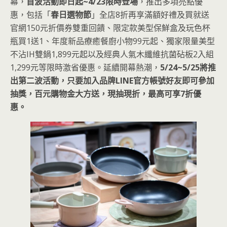
幕，
首波活動即日起~4/23限時登場
，推出多項亮點優
惠，包括「
春日選物節
」全店8折再享滿額好禮及買就送
官網150元折價券雙重回饋、限定款美型保鮮盒及玩色杯
瓶買1送1、年度新品療癒餐廚小物99元起、獨家限量美型
不沾IH雙鍋1,899元起以及經典人氣木纖維抗菌砧板2入組
1,299元等限時激省優惠。延續開幕熱潮，
5/24~5/25將推
出第二波活動，只要加入品牌LINE官方帳號好友即可參加
抽獎，百元購物金大方送，現抽現折，最高可享7折優
惠。