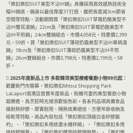
「樂扣樂扣SUIT美型不沾IH鍋」具備採用高效感熱技術全
幅IH鍋底、鍋身以最佳厚度3T打造、握把長度減3cm節省
空間等特點，活動期間買「樂扣樂扣SUIT草莓奶酪美型不
沾IH雙耳湯鍋」22cm及「樂扣樂扣SUIT草莓奶酪美型不
沾IH平煎鍋」24cm雙鍋組合，市價4,058元，特惠價2,399
元，59折。買「樂扣樂扣SUIT薄荷奶霜美型不沾IH單柄湯
鍋」18cm及「樂扣樂扣SUIT薄荷奶霜美型不沾IH平煎
鍋」26cm雙鍋組合，市價3,798元，特惠價2,199元，58
折。
 2025年度新品上市 多款韓流美型療癒餐廚小物99元起：
歡慶新門市開幕，樂扣樂扣Mitsui Shopping Park
LaLaport南港店首賣年度新品，粉嫩可愛的美型餐廚小物
超療癒，為烹飪時光增添歡愉色彩。各系列品項具備食品
級耐熱矽膠、厚實耐用、隔熱效果絕佳、方便吊掛收納及
晾乾等特點，商品內容包括「樂扣樂扣頂級白金矽膠飯
杓」、「樂扣樂扣多用途瀝水攪拌碗」、「樂扣樂扣多用
途矽膠鍋蓋」、「樂扣樂扣螺旋矽膠隔熱墊」、「樂扣樂