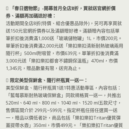
 「春日選物節」-開幕首月全店8折，買就送官網折價
券、滿額再加碼送好禮：
活動期間全店8折(特價、組合優惠品除外)，另可再享買就
送150元官網折價券以及滿額贈好禮。滿額贈內容包括單
筆折扣後消費滿1,000送「玻璃儲物罐」1L，市價200元。
單筆折扣後消費滿2,000元送「樂扣樂扣清新耐熱玻璃兩用
隨行杯」500ml附吸管，市價639元。單筆折扣後消費滿
3,000元送「樂扣樂扣都會不鏽鋼保溫瓶」470ml，市價
1,345元，贈品數量有限，送完為止。
 限定美型保鮮盒、隨行杯瓶買一送一：
美型保鮮盒、隨行杯瓶買1送1特惠活動專區，內容包括：
「藍莓慕斯耐熱玻璃保鮮盒」同款規格買一送一，共推出
520ml、640 ml、800 ml、1040 ml、1520 ml五款尺寸，
售價區間介於 299元~599元。指定杯瓶任搭任選買一送
一，贈品以價低者計，商品包括「樂扣樂扣Tritan優質彈
蓋提帶水壺」350ml，市價499元。「樂扣樂扣Tritan優質