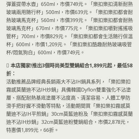
彈蓋提帶水壺」650ml，市價749元。「樂扣樂扣清新耐熟
玻璃兩用随行杯」500ml，市價639元。「樂扣樂扣都會耐
熱玻璃馬克杯」560ml，市價399元。「樂扣樂扣都會耐熱
玻璃馬克杯」670ml，市價775元。「樂扣樂扣嚼對搖搖吸
管杯」700ml，市價829元。「樂扣樂扣都會生活随行保温
杯」600ml，市價1,209元。「樂扣樂扣酷趣耐熱玻璃吸管
杯/悶氣狗白」600ml，市價749元。
 本店獨家!推出3個時尚美型雙鍋組合1,899元起，最低58
折：
活動推薦品牌經典長銷兩大不沾IH鍋具系列，「樂扣樂扣
霧感莫蘭迪不沾IH炒鍋」具備韓國Dyflon雙重強化不沾塗
層、搭配耐熱基底塗層不沾度高、清潔容易、人體工學防
滑手把好握不滑動等特點，活動期間買「樂扣樂扣霧感莫
蘭迪不沾IH平煎鍋」30cm莫藍迪粉及「樂扣樂扣霧感莫蘭
迪不沾IH炒鍋」32cm莫藍迪粉雙鍋組合，市價2,878元，
特惠價1,899元，66折。