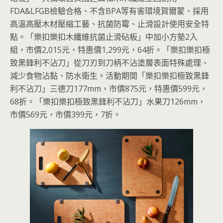
FDA&LFGB檢驗合格、不含BPA等有害環境賀爾蒙、採用
高溫高壓木材壓縮工藝、抗菌防霉、止滑設計使用安全特
點。「樂扣樂扣木纖維抗菌止滑砧板」中加小方墊2入
組，市價2,015元，特惠價1,299元，64折。「樂扣樂扣極
致黑鋒利不沾刀」從刀刃到刀柄不沾塗層表面特殊處理、
減少食物沾黏、防水衛生。活動期間「樂扣樂扣極致黑鋒
利不沾刀」三德刀177mm，市價875元，特惠價599元，
68折。「樂扣樂扣極致黑鋒利不沾刀」水果刀126mm，
市價569元，市價399元，7折。