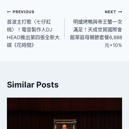
文
PREVIOUS
NEXT
首波主打歌〈七仔紅
明爐烤鴨與帝王蟹一次
章
桃〉！電音製作人DJ
滿足！天成世貿國際會
導
HEAD推出第四張全新大
館翠庭母親節套餐6,888
碟《花時間》
元+10%
覽
Similar Posts