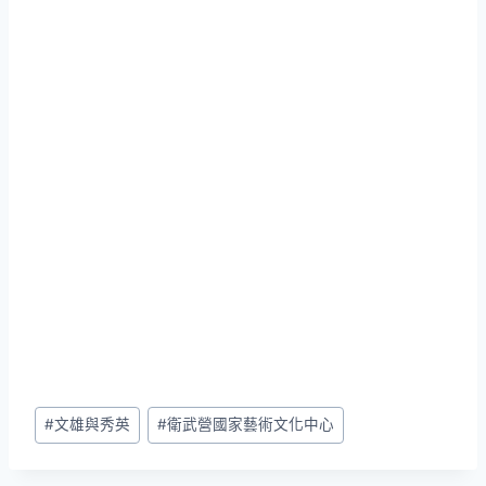
Post
#
文雄與秀英
#
衛武營國家藝術文化中心
Tags: