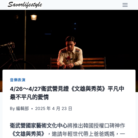
Skip
to
content
音樂表演
4/26～4/27衛武營見證《文雄與秀英》平凡中
最不平凡的愛情
By
編輯部
2025 年 4 月 23 日
衛武營國家藝術文化中心
將推出韓國授權口碑神作
《文雄與秀英》
，邀請年輕世代帶上爸爸媽媽，一