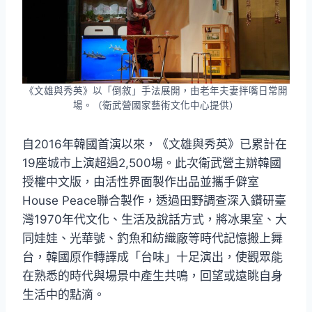
《文雄與秀英》以「倒敘」手法展開，由老年夫妻拌嘴日常開
場。（衛武營國家藝術文化中心提供）
自2016年韓國首演以來，《文雄與秀英》已累計在
19座城市上演超過2,500場。此次衛武營主辦韓國
授權中文版，由活性界面製作出品並攜手僻室
House Peace聯合製作，透過田野調查深入鑽研臺
灣1970年代文化、生活及說話方式，將冰果室、大
同娃娃、光華號、釣魚和紡織廠等時代記憶搬上舞
台，韓國原作轉譯成「台味」十足演出，使觀眾能
在熟悉的時代與場景中產生共鳴，回望或遠眺自身
生活中的點滴。