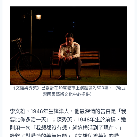
《文雄與秀英》已累計在19座城市上演超過2,500場。（衛武
營國家藝術文化中心提供）
李文雄，1946年生旗津人，他最深情的告白是「我
要比你多活一天」；陳秀英，1948年生於前鎮，她
則用一句「我想都沒有想，就這樣活到了現在。」
詮釋了對愛情的義無反顧。《文雄與秀英》的愛