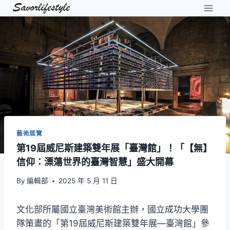
Skip
to
content
藝術展覽
第19屆威尼斯建築雙年展「臺灣館」！「【無】
信仰：漂蕩世界的臺灣智慧」盛大開幕
By
編輯部
2025 年 5 月 11 日
文化部所屬國立臺灣美術館主辦，國立成功大學團
隊策畫的「第19屆威尼斯建築雙年展—臺灣館」參