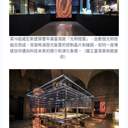
第19屆威尼斯建築雙年展臺灣館「光明燈牆」，由數個光明燈
組合而成，背面佈滿發光裝置的控制晶片和線路，如同一座傳
統信仰邁向科技未來的媒介和演化象徵。（國立臺灣美術館提
供）