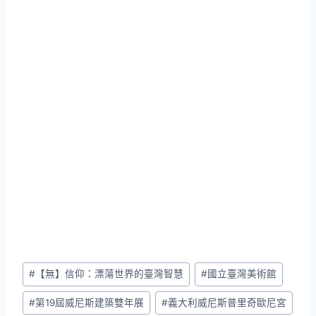
Post
#
【無】信仰：漂蕩世界的臺灣智慧
#
國立臺灣美術館
Tags:
#
第19屆威尼斯建築雙年展
#
義大利威尼斯普里奇歐尼宮