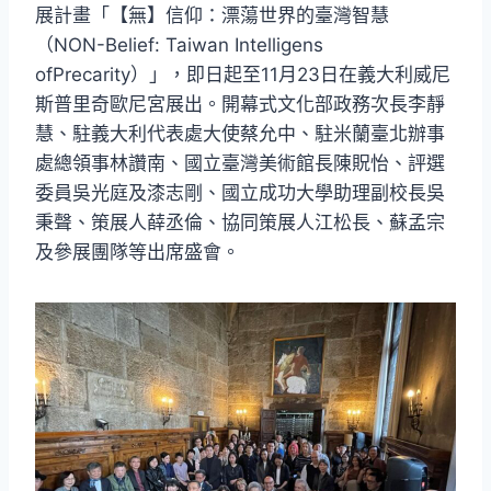
展計畫「【無】信仰：漂蕩世界的臺灣智慧
（NON-Belief: Taiwan Intelligens
ofPrecarity）」，即日起至11月23日在義大利威尼
斯普里奇歐尼宮展出。開幕式文化部政務次長李靜
慧、駐義大利代表處大使蔡允中、駐米蘭臺北辦事
處總領事林讚南、國立臺灣美術館長陳貺怡、評選
委員吳光庭及漆志剛、國立成功大學助理副校長吳
秉聲、策展人薛丞倫、協同策展人江松長、蘇孟宗
及參展團隊等出席盛會。