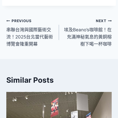
文
PREVIOUS
NEXT
串聯台灣與國際藝術交
埃及Beano’s咖啡館！在
章
流！2025台北當代藝術
充滿神秘氣息的黃銅榕
導
博覽會隆重開幕
樹下喝一杯咖啡
覽
Similar Posts