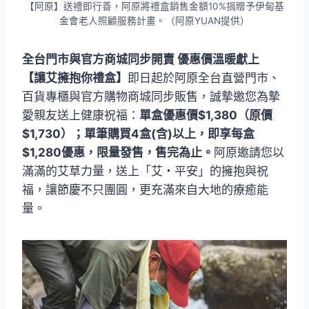
【阿原】送禮即行善，阿原將禮盒銷售金額10%捐贈予伊甸基
金會老人照顧服務計畫。（阿原YUAN提供）
全台門市與官方商城同步開賣 優惠價溫暖獻上
【讓艾擁抱你禮盒】
即日起於阿原全台直營門市、
百貨專櫃與官方購物商城同步販售，誠摯邀您為摯
愛親友送上健康祝福：
單盒優惠價$1,380（原價
$1,730）；單筆購買4盒(含)以上，即享每盒
$1,280優惠，限量發售，售完為止。
阿原邀請您以
滿滿的艾草力量，送上「艾・平安」的擁抱與祝
福，讓節慶不只團圓，更充滿來自大地的療癒能
量。