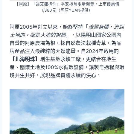
【阿原】「讓艾擁抱你」平安禮盒限量開賣，上市優惠價
1,380元（阿原YUAN提供）
阿原2005年創立以來，始終堅持「
流經身體、流到
土地的，都是大地的祝福
」，以陽明山國家公園內
自營的阿原農場為根，採自然農法栽種青草，為品
牌產品注入最純粹的天然能量。自2024年啟用的
【北海明珠】
創生基地永續工廠，更結合在地生
產、關懷土地及100%水循環設備，讓製皂過程與環
境共生共好，展現品牌實踐永續的決心。