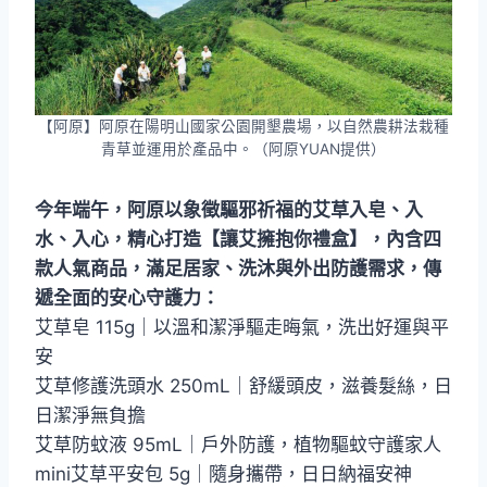
【阿原】阿原在陽明山國家公園開墾農場，以自然農耕法栽種
青草並運用於產品中。（阿原YUAN提供）
今年端午，阿原以象徵驅邪祈福的艾草入皂、入
水、入心，精心打造【讓艾擁抱你禮盒】，內含四
款人氣商品，滿足居家、洗沐與外出防護需求，傳
遞全面的安心守護力：
艾草皂 115g｜以溫和潔淨驅走晦氣，洗出好運與平
安
艾草修護洗頭水 250mL｜舒緩頭皮，滋養髮絲，日
日潔淨無負擔
艾草防蚊液 95mL｜戶外防護，植物驅蚊守護家人
mini艾草平安包 5g｜隨身攜帶，日日納福安神