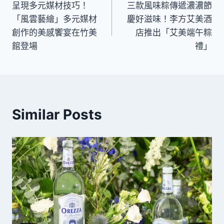
呈現多元媒材技巧！
三款風味粽傳遞濃濃節
章
「風雲藝繪」多元媒材
慶好滋味！李方艾美酒
導
創作的美感饗宴在竹美
店推出「艾美端午粽
館登場
禮」
覽
Similar Posts