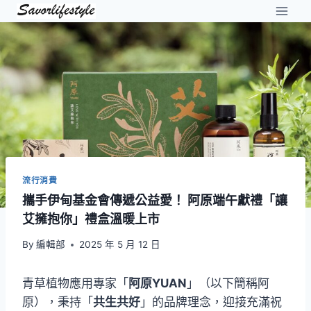
Skip
to
content
流行消費
攜手伊甸基金會傳遞公益愛！ 阿原端午獻禮「讓
艾擁抱你」禮盒溫暖上市
By
編輯部
2025 年 5 月 12 日
青草植物應用專家「
阿原YUAN
」（以下簡稱阿
原），秉持「
共生共好
」的品牌理念，迎接充滿祝