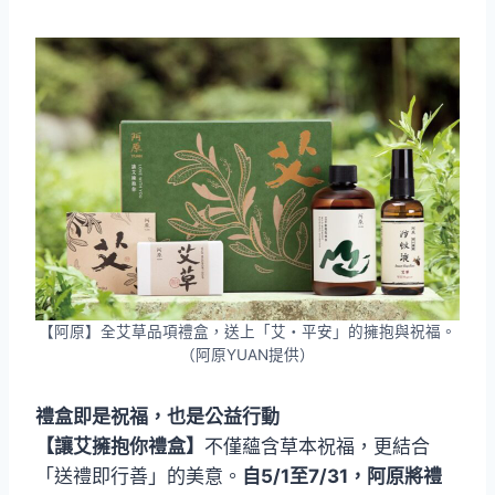
【阿原】全艾草品項禮盒，送上「艾・平安」的擁抱與祝福。
（阿原YUAN提供）
禮盒即是祝福，也是公益行動
【讓艾擁抱你禮盒】
不僅蘊含草本祝福，更結合
「送禮即行善」的美意。
自5/1至7/31，阿原將禮