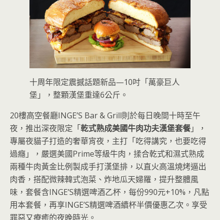
十周年限定震撼話題新品—10吋「萬豪巨人
堡」，整顆漢堡重達6公斤。
20樓高空餐廳INGE’S Bar & Grill則於每日晚間十時至午
夜，推出深夜限定「
乾式熟成美國牛肉功夫漢堡套餐
」，
專屬夜貓子打造的奢華宵夜，主打「吃得講究，也要吃得
過癮」，嚴選美國Prime等級牛肉，揉合乾式和濕式熟成
兩種牛肉黃金比例製成手打漢堡排，以直火高溫燒烤逼出
肉香，搭配微辣韓式泡菜、炸地瓜天婦羅，提升整體風
味，套餐含INGE’S精選啤酒乙杯，每份990元+10%，凡點
用本套餐，再享INGE’S精選啤酒續杯半價優惠乙次。享受
罪惡又療癒的夜晚時光。