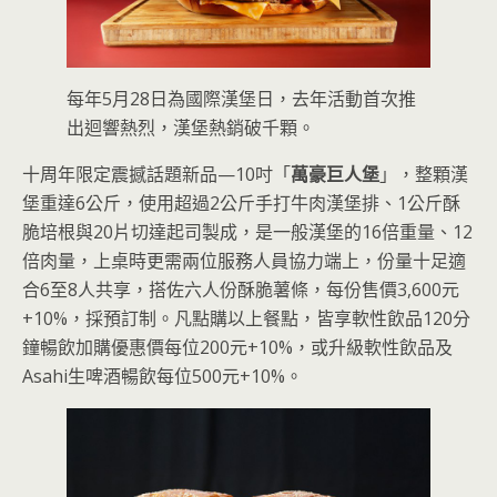
每年5月28日為國際漢堡日，去年活動首次推
出迴響熱烈，漢堡熱銷破千顆。
十周年限定震撼話題新品—10吋「
萬豪巨人堡
」，整顆漢
堡重達6公斤，使用超過2公斤手打牛肉漢堡排、1公斤酥
脆培根與20片切達起司製成，是一般漢堡的16倍重量、12
倍肉量，上桌時更需兩位服務人員協力端上，份量十足適
合6至8人共享，搭佐六人份酥脆薯條，每份售價3,600元
+10%，採預訂制。凡點購以上餐點，皆享軟性飲品120分
鐘暢飲加購優惠價每位200元+10%，或升級軟性飲品及
Asahi生啤酒暢飲每位500元+10%。