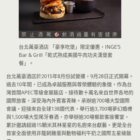
台北萬豪酒店 「豪享吃堡」限定優惠，INGE’S
Bar & Grill「乾式熟成美國牛肉功夫漢堡套
餐」。
台北萬豪酒店於2015年8月份試營運，9月28日正式開幕。
過去10年間，已成為卓越服務與尊榮體驗的象徵，作為台
灣首間APEC等級會展飯店，接待數十萬名來自世界各地的
國際旅客，深受海內外賓客青睞。承辦逾700場大型國際
會議，迎接來自全球138國代表，舉行逾3,700場夢幻婚禮
與1,500場大型尾牙春酒，亦舉辦逾30場餐飲客座饗宴，
累計邀請超過15顆米其林星星的名廚來台獻藝。更是全台
首家全面使用非籠飼雞蛋與動物福利牛奶之國際五星級飯