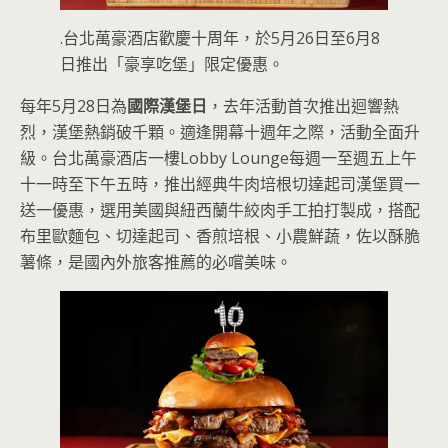
.台北萬豪酒店歡慶十周年，於5月26日至6月8
日推出「豪享吃堡」限定優惠。
每年5月28日為
國際漢堡日
，去年活動首次推出迴響熱
烈，漢堡熱銷破千顆。適逢開幕十週年之際，活動全面升
級。台北萬豪酒店一樓Lobby Lounge每週一至週五上午
十一時至下午五時，推出經典牛肉培根切達起司漢堡買一
送一優惠，選用美國與紐西蘭牛絞肉手工拍打製成，搭配
布里歐麵包、切達起司、香煎培根、小農鮮蔬，佐以酥脆
薯條，是國內外旅客推薦的必嚐美味。