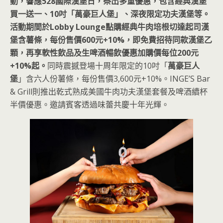
動，響應528國際漢堡日，祭出多重優惠，包含經典漢堡
買一送一、10吋「萬豪巨人堡」、深夜限定功夫漢堡等。
活動期間於Lobby Lounge點購經典牛肉培根切達起司漢
堡含薯條，每份售價600元+10%，即免費招待同款漢堡乙
顆，再享軟性飲品及生啤酒暢飲優惠加購價每位200元
+10%起。
同時震撼登場十周年限定的10吋「
萬豪巨人
堡
」含六人份薯條，每份售價3,600元+10%。INGE’S Bar
& Grill則推出乾式熟成美國牛肉功夫漢堡套餐及啤酒續杯
半價優惠。邀請賓客透過味蕾共慶十年光輝。