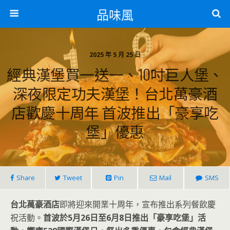
品味風
2025 年 5 月 25 日
經典漢堡買一送一、10吋巨人堡、
深夜限定功夫漢堡！台北萬豪酒
店歡慶十周年 首波推出「豪享吃
堡」優惠
Share
Tweet
Pin
Mail
SMS
台北萬豪酒店
即將迎來開業十周年，宣布推出系列餐飲慶
祝活動。
首波於5月26日至6月8日推出「豪享吃堡」活