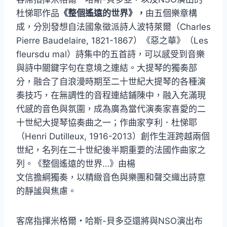
杜悌耶作品
《整個遙遠的世界》，
由五個樂章構
成，分別發想自法國象徵派詩人波特萊爾（Charles
Pierre Baudelaire, 1821-1867）《惡之華》（Les
fleursdu mal）詩集中的五首詩，可以感受到音樂
與詩中關鍵字句在意境之連結。大提琴的獨奏部
分，融合了自浪漫時期至二十世紀大提琴的各種演
奏技巧，在無調性的音程連結鋪陳中，融入充滿現
代感的音色與氛圍，成為廣為當代演奏家喜愛的二
十世紀大提琴協奏曲之一；作曲家亨利．杜悌耶
（Henri Dutilleux, 1916-2013）創作生涯跨越兩個
世紀，名列在二十世紀後半期重要的法國作曲家之
列。《整個遙遠的世界…》由楊
文信擔綱獨奏，以精緻音色與樂團和聲交織出詩意
的靜謐與焦慮。
客席指揮米格爾・哈斯-貝多亞還將與NSO演出布