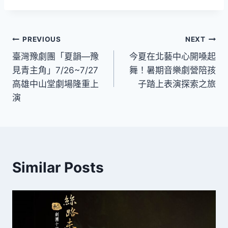
文
PREVIOUS
NEXT
臺灣豫劇團「夏韻—豫
今夏在北藝中心開嗓起
章
見青主角」7/26~7/27
舞！暑期音樂劇營陪孩
導
高雄中山堂劇場隆重上
子踏上表演探索之旅
演
覽
Similar Posts