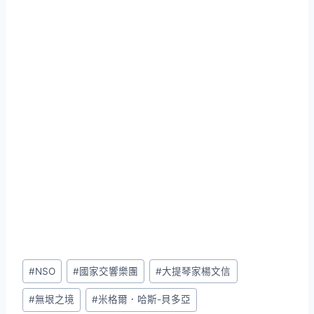
Post
#
NSO
#
國家交響樂團
#
大提琴家楊文信
Tags:
#
無垠之境
#
米格爾．哈斯-貝多亞