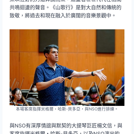
共鳴迴盪的聲音。《山歌行》是對大自然和傳統的
致敬，將過去和現在融入於廣闊的音樂景觀中。
本場客席指揮米格爾・哈斯-貝多亞，與NSO進行排練。
與NSO有深厚情誼與默契的大提琴巨匠楊文信，與
客席指揮米格爾・哈斯-貝多亞，以及NSO演出的