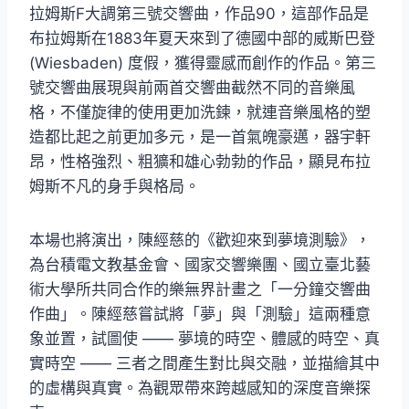
拉姆斯F大調第三號交響曲，作品90，這部作品是
布拉姆斯在1883年夏天來到了德國中部的威斯巴登
(Wiesbaden) 度假，獲得靈感而創作的作品。第三
號交響曲展現與前兩首交響曲截然不同的音樂風
格，不僅旋律的使用更加洗鍊，就連音樂風格的塑
造都比起之前更加多元，是一首氣魄豪邁，器宇軒
昂，性格強烈、粗獷和雄心勃勃的作品，顯見布拉
姆斯不凡的身手與格局。
本場也將演出，陳經慈的《歡迎來到夢境測驗》，
為台積電文教基金會、國家交響樂團、國立臺北藝
術大學所共同合作的樂無界計畫之「一分鐘交響曲
作曲」。陳經慈嘗試將「夢」與「測驗」這兩種意
象並置，試圖使 —— 夢境的時空、體感的時空、真
實時空 —— 三者之間產生對比與交融，並描繪其中
的虛構與真實。為觀眾帶來跨越感知的深度音樂探