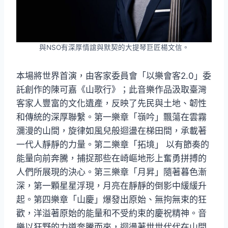
與NSO有深厚情誼與默契的大提琴巨匠楊文信。
本場將世界首演，由客家委員會「以樂會客2.0」委
託創作的陳可嘉《山歌行》；此音樂作品汲取臺灣
客家人豐富的文化遺產，反映了先民與土地、韌性
和傳統的深厚聯繫。第一樂章「嶺吟」飄蕩在雲霧
瀰漫的山間，旋律如風兒般迴盪在梯田間，承載著
一代人靜靜的力量。第二樂章「拓境」 以有節奏的
能量向前奔騰，捕捉那些在崎嶇地形上奮勇拼搏的
人們所展現的決心。第三樂章「月昇」隨著暮色漸
深，第一顆星星浮現，月亮在靜靜的倒影中緩緩升
起。第四樂章「山慶」爆發出原始、無拘無束的狂
歡，洋溢著原始的能量和不受約束的慶祝精神。音
樂以狂野的力道奔騰而來，迴盪著世世代代在山間