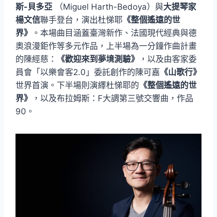
斯-貝多亞
（Miguel Harth-Bedoya）與
大提琴家
楊文信
聯手登台，演出杜悌耶
《整個遙遠的世
界》
。本場曲目涵蓋臺灣新作、法國現代經典與德
奧浪漫鉅作等多元作品，上半場為一分鐘作曲計畫
的陳經慈：
《歡迎來到夢境測驗》
，以及由客家委
員會「以樂會客2.0」委託創作的陳可嘉
《山歌行》
世界首演。下半場則演繹杜悌耶的
《整個遙遠的世
界》
，以及布拉姆斯：F大調第三號交響曲，作品
90。