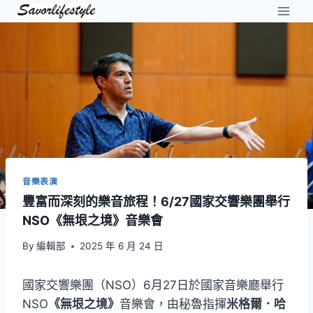
Skip
to
content
音樂表演
豐富而深刻的樂音旅程！6/27國家交響樂團舉行
NSO《無垠之境》音樂會
By
編輯部
2025 年 6 月 24 日
國家交響樂團（NSO）6月27日於國家音樂廳舉行
NSO
《無垠之境》
音樂會，由秘魯指揮
米格爾．哈