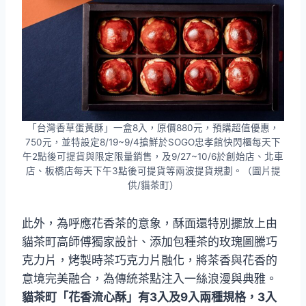
「台灣香草蛋黃酥」一盒8入，原價880元，預購超值優惠，
750元，並特設定8/19~9/4搶鮮於SOGO忠孝館快閃櫃每天下
午2點後可提貨與限定限量銷售，及9/27~10/6於創始店、北車
店、板橋店每天下午3點後可提貨等兩波提貨規劃。（圖片提
供/貓茶町）
此外，為呼應花香茶的意象，酥面還特別擺放上由
貓茶町高師傅獨家設計、添加包種茶的玫瑰圖騰巧
克力片，烤製時茶巧克力片融化，將茶香與花香的
意境完美融合，為傳統茶點注入一絲浪漫與典雅。
貓茶町「花香流心酥」有3入及9入兩種規格，3入