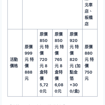
北車
店、
板橋
店
原價
原價
原價
850
850
920
原價
元
特
元
特
元
特
原價
999
價
價
價
880
活動
元
特
720
765
820
元
特
價格
價
元
8
元
8
元
(
加
價
888
盒特
盒特
點金
750
元
價
價
箔
元
5,72
6,08
+30
0
元
0
元
0/
盒
)