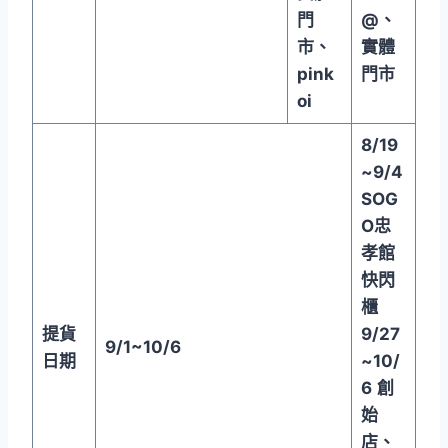
門
@
、
市、
實體
pink
門市
oi
8/19
~9/4
SOG
O
忠
孝館
快閃
櫃
提貨
9/27
9/1~10/6
日期
~10/
6
創
始
店、