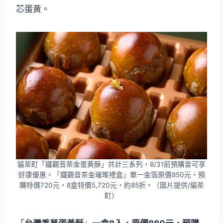
芯蛋黃。
貓茶町「鐵觀音茶金蛋黃酥」共計三系列，8/31前預購皆可享
好康優惠。「鐵觀音茶金璀璨禮盒」單一金箔原價850元，預
購特價720元，8盒特價5,720元，約85折。（圖片提供/貓茶
町）