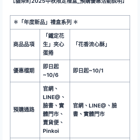
【
貓茶町
2025
中秋限定禮盒
_
預購優惠活動說明
】
✽
「年度新品」禮盒系列
✽
「鐵定花
商品品項
生」夾心
「
花香流心酥」
蛋捲
即日起
優惠檔期
即日起
~10/1
~10/6
官網、
LINE@
、
臉書、實
官網、
LINE@
、臉
預購通路
體門市、
書、實體門市
賣貨便、
Pinkoi