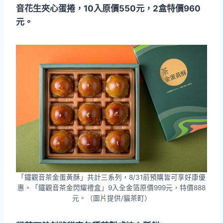
音花生夾心蛋捲，10入原價550元，2盒特價960
元。
「鐵觀音茶金蛋黃酥」共計三系列，8/31前預購皆可享好康優
惠。「鐵觀音茶金閃耀禮盒」9入全金箔原價999元，特價888
元。（圖片提供/貓茶町）