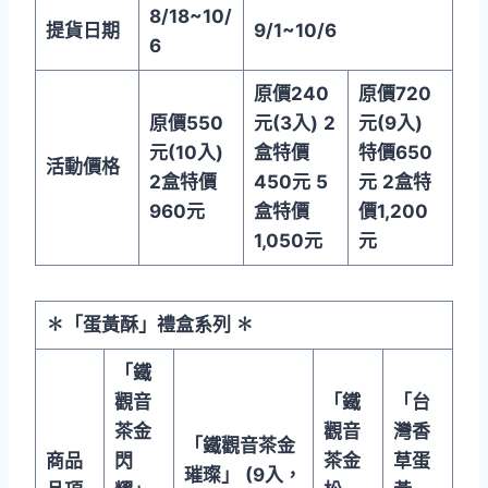
8/18~10/
提貨日期
9/1~10/6
6
原價
240
原價
720
原價
550
元
(3
入
)
2
元
(9
入
)
元
(10
入
)
盒特價
特價
650
活動價格
2
盒特價
450
元
5
元
2
盒特
960
元
盒特價
價
1,200
1,050
元
元
✽
「蛋黃酥」禮盒系列
✽
「鐵
觀音
「鐵
「台
茶金
觀音
灣香
「鐵觀音茶金
商品
閃
茶金
草蛋
璀璨」
(9
入，