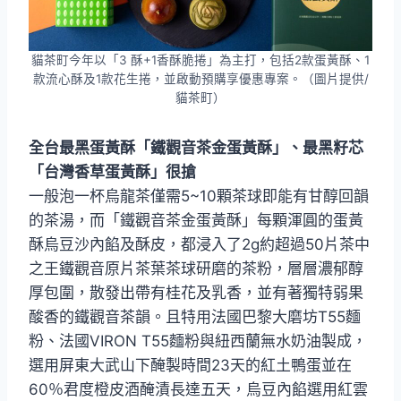
貓茶町今年以「3 酥+1香酥脆捲」為主打，包括2款蛋黃酥、1
款流心酥及1款花生捲，並啟動預購享優惠專案。（圖片提供/
貓茶町）
全台最黑蛋黃酥「鐵觀音茶金蛋黃酥」、最黑籽芯
「台灣香草蛋黃酥」很搶
一般泡一杯烏龍茶僅需5~10顆茶球即能有甘醇回韻
的茶湯，而「鐵觀音茶金蛋黃酥」每顆渾圓的蛋黃
酥烏豆沙內餡及酥皮，都浸入了2g約超過50片茶中
之王鐵觀音原片茶葉茶球研磨的茶粉，層層濃郁醇
厚包圍，散發出帶有桂花及乳香，並有著獨特弱果
酸香的鐵觀音茶韻。且特用法國巴黎大磨坊T55麵
粉、法國VIRON T55麵粉與紐西蘭無水奶油製成，
選用屏東大武山下醃製時間23天的紅土鴨蛋並在
60％君度橙皮酒醃漬長達五天，烏豆內餡選用紅雲