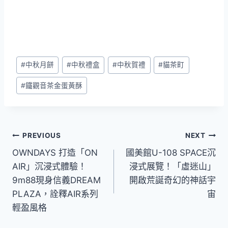
Post
#
中秋月餅
#
中秋禮盒
#
中秋賀禮
#
貓茶町
Tags:
#
鐵觀音茶金蛋黃酥
文
PREVIOUS
NEXT
OWNDAYS 打造「ON
國美館U-108 SPACE沉
章
AIR」沉浸式體驗！
浸式展覽！「虛迷山」
導
9m88現身信義DREAM
開啟荒誕奇幻的神話宇
PLAZA，詮釋AIR系列
宙
覽
輕盈風格