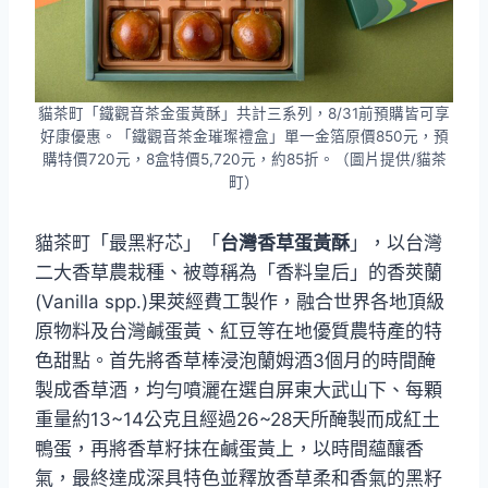
貓茶町「鐵觀音茶金蛋黃酥」共計三系列，8/31前預購皆可享
好康優惠。「鐵觀音茶金璀璨禮盒」單一金箔原價850元，預
購特價720元，8盒特價5,720元，約85折。（圖片提供/貓茶
町）
貓茶町「最黑籽芯」「
台灣香草蛋黃酥
」，以台灣
二大香草農栽種、被尊稱為「香料皇后」的香莢蘭
(Vanilla spp.)果莢經費工製作，融合世界各地頂級
原物料及台灣鹹蛋黃、紅豆等在地優質農特產的特
色甜點。首先將香草棒浸泡蘭姆酒3個月的時間醃
製成香草酒，均勻噴灑在選自屏東大武山下、每顆
重量約13~14公克且經過26~28天所醃製而成紅土
鴨蛋，再將香草籽抹在鹹蛋黃上，以時間蘊釀香
氣，最終達成深具特色並釋放香草柔和香氣的黑籽