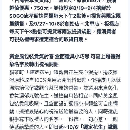
「
台灣香草蛋黃酥
」
一盒8入，原價880元，預購
超值優惠，750元，並特設定8/19~9/4搶鮮於
SOGO忠孝館快閃櫃每天下午2點後可提貨與限定限
量銷售，及9/27~10/6於創始店、北車店、板橋店
每天下午3點後可提貨等兩波提貨規劃，讓消費者
可視送禮需求選定適合的取貨日期。
黃金風包裝貴氣討喜 盒面還具小巧思 可寫上贈禮對
象名字及轉出祝福詞語
貓茶町「
鐵定花生
」鐵觀音花生夾心蛋捲，捲皮雞
蛋原料取自100%食用蔬食飼料母雞，蛋捲皮再以低
溫烘焙保留鐵觀音茶葉原始香氣，並選用來自彰化
香氣濃郁九號花生，送禮自用皆相宜。同時黃金風
包裝貴氣吸睛，且盒面設計獨特小卡轉盤可自由轉
動，挑選最貼心的祝福送給最重要的人，同時還能
親手寫下收禮人的名字，一份禮，一句心意，一起
傳遞給摯愛的人。
即日起~10/6「鐵定花生」鐵觀