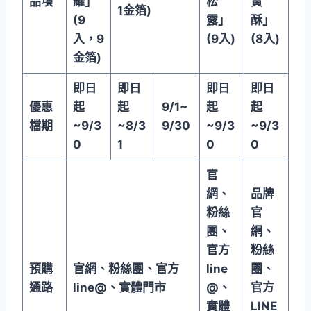
品項
耀」
松
黃
1
金箔
)
(9
露」
酥」
入，
9
(9
入
)
(8
入
)
金箔
)
即日
即日
即日
即日
優惠
起
起
9/1~
起
起
檔期
~9/3
~8/3
9/30
~9/3
~9/3
0
1
0
0
官
網、
品牌
粉絲
官
團、
網、
官方
粉絲
預購
官網、粉絲團、官方
line
團、
通路
line@
、實體門市
@
、
官方
實體
LINE