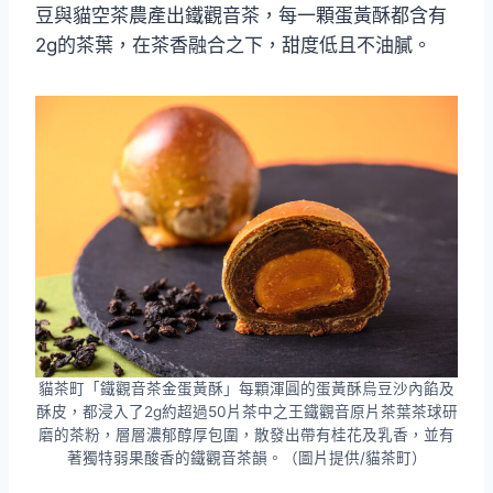
豆與貓空茶農產出鐵觀音茶，每一顆蛋黃酥都含有
2g的茶葉，在茶香融合之下，甜度低且不油膩。
貓茶町「鐵觀音茶金蛋黃酥」每顆渾圓的蛋黃酥烏豆沙內餡及
酥皮，都浸入了2g約超過50片茶中之王鐵觀音原片茶葉茶球研
磨的茶粉，層層濃郁醇厚包圍，散發出帶有桂花及乳香，並有
著獨特弱果酸香的鐵觀音茶韻。（圖片提供/貓茶町）