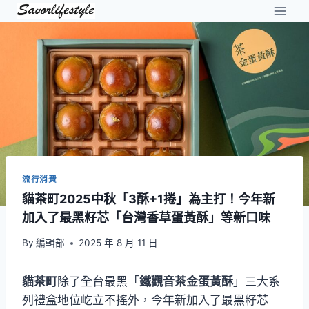
Skip
to
content
流行消費
貓茶町2025中秋「3酥+1捲」為主打！今年新
加入了最黑籽芯「台灣香草蛋黃酥」等新口味
By
編輯部
2025 年 8 月 11 日
貓茶町
除了全台最黑「
鐵觀音茶金蛋黃酥
」三大系
列禮盒地位屹立不搖外，今年新加入了最黑籽芯