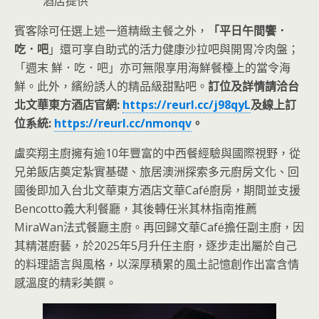
酒店提供
賓客除可任選上述一道精緻主餐之外，
「平日午間饗．
吃．吧
」還可享自助式的活力健康沙拉吧與開胃冷肉盤；
「週末 鮮．吃．吧」亦可無限享用海鮮餐檯上的當令海
鮮。此外，繽紛誘人的精品級甜點吧。
訂位及詳情請洽台
北文華東方酒店官網:
https://reurl.cc/j98qyL
及線上訂
位系統:
https://reurl.cc/nmonqv
。
盧奕翔主廚擁有逾10年豐富的中西餐經驗與國際視野，從
兄弟飯店奠定紮實基礎、旅居澳洲探索多元廚房文化、回
國後即加入台北文華東方酒店文華Café廚房，期間並支援
Bencotto義大利餐廳，其後轉任米其林指南推薦
MiraWan法式餐廳主廚。再回歸文華Café擔任副主廚，因
其精湛廚藝，於2025年5月升任主廚，逐步走出屬於自己
的料理語言與風格，以深厚積累的風土記憶創作出富含情
感溫度的精彩美饌。