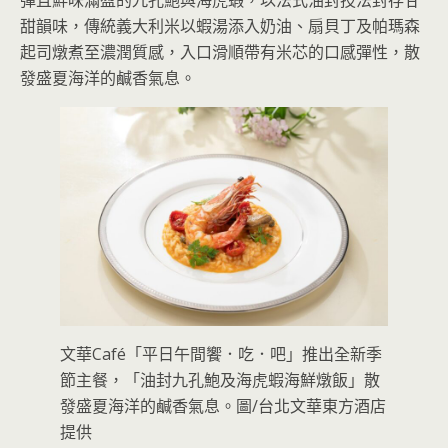
彈且鮮味滿盈的九孔鮑與海虎蝦，以法式油封技法封存甘
甜韻味，傳統義大利米以蝦湯添入奶油、扇貝丁及帕瑪森
起司燉煮至濃潤質感，入口滑順帶有米芯的口感彈性，散
發盛夏海洋的鹹香氣息。
文華Café「平日午間饗．吃．吧」推出全新季
節主餐，「油封九孔鮑及海虎蝦海鮮燉飯」散
發盛夏海洋的鹹香氣息。圖/台北文華東方酒店
提供