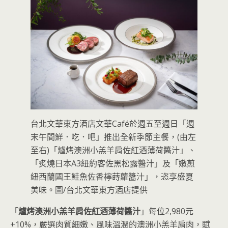
台北文華東方酒店文華Café於週五至週日「週
末午間鮮．吃．吧」推出全新季節主餐，(由左
至右)「爐烤澳洲小羔羊肩佐紅酒薄荷醬汁」、
「炙燒日本A3紐約客佐黑松露醬汁」及「嫩煎
紐西蘭國王鮭魚佐香檸蒔蘿醬汁」，恣享盛夏
美味。圖/台北文華東方酒店提供
「
爐烤澳洲小羔羊肩佐紅酒薄荷醬汁
」每位2,980元
+10%，嚴選肉質細嫩、風味溫潤的澳洲小羔羊肩肉，賦