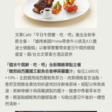
文華Café「平日午間饗．吃．吧」推出全新季
節主餐，「爐烤美國Prime帶骨牛小排及X.O.醬
波士頓龍蝦」以奢華雙饗帶來夏日午間的極致
盛宴。圖/台北文華東方酒店提供
「週末午間鮮．吃．吧」全新精緻單點主餐
「
嫩煎紐西蘭國王鮭魚佐香檸蒔蘿醬汁
」每位2,680元
+10%，主廚選用紐西蘭鮭魚菲力，肉質細緻富含油脂，
香煎至微酥金黃恰到好處地封存鮮美原味。搭配以柴魚高
湯、新鮮檸檬汁與蒔蘿調製的醬汁，酸香中帶著草本芳
香，輕盈點綴鮭魚的馥郁脂香，勾勒出夏日午後的一縷悠
然清新。