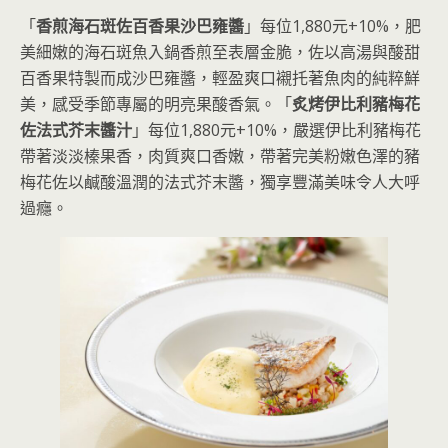
「
香煎海石斑佐百香果沙巴雍醬
」每位1,880元+10%，肥
美細嫩的海石斑魚入鍋香煎至表層金脆，佐以高湯與酸甜
百香果特製而成沙巴雍醬，輕盈爽口襯托著魚肉的純粹鮮
美，感受季節專屬的明亮果酸香氣。「
炙烤伊比利豬梅花
佐法式芥末醬汁
」每位1,880元+10%，嚴選伊比利豬梅花
帶著淡淡榛果香，肉質爽口香嫩，帶著完美粉嫩色澤的豬
梅花佐以鹹酸溫潤的法式芥末醬，獨享豐滿美味令人大呼
過癮。