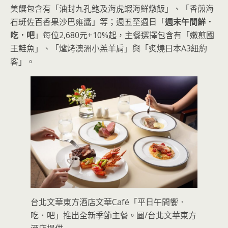
美饌包含有「油封九孔鮑及海虎蝦海鮮燉飯」、「香煎海
石斑佐百香果沙巴雍醬」等；週五至週日「
週末午間鮮．
吃．吧
」每位2,680元+10%起，主餐選擇包含有「嫩煎國
王鮭魚」、「爐烤澳洲小羔羊肩」與「炙燒日本A3紐約
客」。
台北文華東方酒店文華Café「平日午間饗．
吃．吧」推出全新季節主餐。圖/台北文華東方