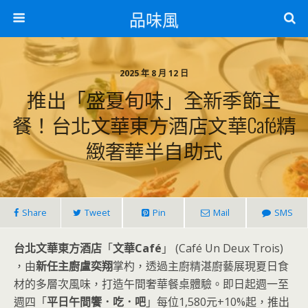
品味風
2025 年 8 月 12 日
推出「盛夏旬味」全新季節主
餐！台北文華東方酒店文華Café精
緻奢華半自助式
Share
Tweet
Pin
Mail
SMS
台北文華東方酒店
「
文華Café
」 (Café Un Deux Trois)
，由
新任主廚盧奕翔
掌杓，透過主廚精湛廚藝展現夏日食
材的多層次風味，打造午間奢華餐桌體驗。即日起週一至
週四「
平日午間饗．吃．吧
」每位1,580元+10%起，推出