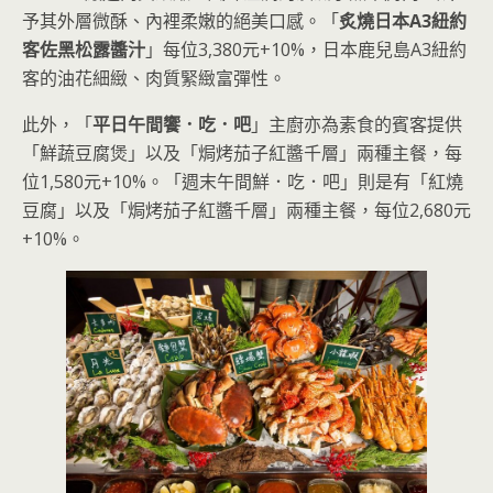
予其外層微酥、內裡柔嫩的絕美口感。「
炙燒日本A3紐約
客佐黑松露醬汁
」每位3,380元+10%，日本鹿兒島A3紐約
客的油花細緻、肉質緊緻富彈性。
此外，「
平日午間饗．吃．吧
」主廚亦為素食的賓客提供
「鮮蔬豆腐煲」以及「焗烤茄子紅醬千層」兩種主餐，每
位1,580元+10%。「週末午間鮮．吃．吧」則是有「紅燒
豆腐」以及「焗烤茄子紅醬千層」兩種主餐，每位2,680元
+10%。