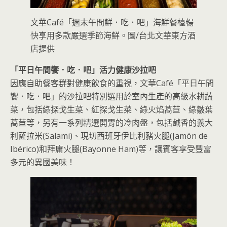
文華Café「週末午間鮮．吃．吧」海鮮餐檯暢
快享用多款嚴選季節海鮮。圖/台北文華東方酒
店提供
「平日午間饗．吃．吧」活力健康沙拉吧
因應自助餐客群對健康飲食的重視，文華Café「平日午間
饗．吃．吧」的沙拉吧特別選用於室內生產的高級水耕蔬
菜，包括綠探戈生菜、紅探戈生菜、綠火焰萵苣、綠皺葉
萵苣等，另有一系列精選開胃的冷肉盤，包括鹹香的義大
利薩拉米(Salami)、現切西班牙伊比利豬火腿(Jamón de
Ibérico)和拜庸火腿(Bayonne Ham)等，讓賓客享受豐富
多元的異國美味！