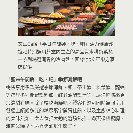
文華Café「平日午間饗．吃．吧」活力健康沙
拉吧特別選用於室內生產的高品質水耕蔬菜與
一系列精選開胃的冷肉盤。圖/台北文華東方酒
店提供
「週末午間鮮．吃．吧」季節海鮮吧
暢快享用多款嚴選季節海鮮，如：帝王蟹、松葉蟹、龍蝦
等搭配多種開胃醬料如：紅蔥油醋醬汁等，讓海鮮嚐來更
加清甜有味。除了暢吃海鮮吧，饕客們還可同時無限享用
餐檯上繽紛多元的精緻寰宇開胃佳餚，以及主廚精心料理
的美味熱菜，令人食指大動的選項包括：嫩煎櫻桃鴨胸、
雅閣叉燒皇、蒜香奶油焗生蠔等。