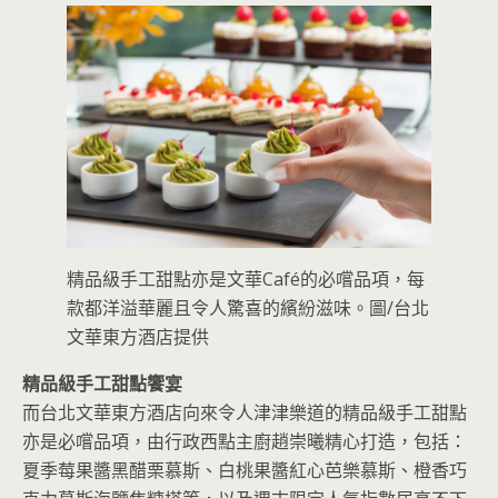
精品級手工甜點亦是文華Café的必嚐品項，每
款都洋溢華麗且令人驚喜的繽紛滋味。圖/台北
文華東方酒店提供
精品級手工甜點饗宴
而台北文華東方酒店向來令人津津樂道的精品級手工甜點
亦是必嚐品項，由行政西點主廚趙崇曦精心打造，包括：
夏季莓果醬黑醋栗慕斯、白桃果醬紅心芭樂慕斯、橙香巧