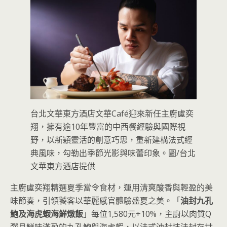
台北文華東方酒店文華Café迎來新任主廚盧奕
翔，擁有逾10年豐富的中西餐經驗與國際視
野，以新穎靈活的創意巧思，重新建構法式經
典風味，勾勒出季節光影與味蕾印象。圖/台北
文華東方酒店提供
主廚盧奕翔精選夏季當令食材，運用清爽酸香與輕盈的美
味節奏，引領饕客以華麗感官體驗盛夏之美。「
油封九孔
鮑及海虎蝦海鮮燉飯
」每位1,580元+10%，主廚以肉質Q