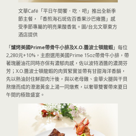
文華Café「平日午間饗．吃．吧」推出全新季
節主餐，「香煎海石斑佐百香果沙巴雍醬」感
受季節專屬的明亮果酸香氣。圖/台北文華東方
酒店提供
「
爐烤美國Prime帶骨牛小排及X.O.醬波士頓龍蝦
」每位
2,280元+10%，主廚選用美國Prime 15oz帶骨牛小排，帶
著瑰麗油花同時亦保有濃郁肉感，佐以波特酒醬的濃潤芬
芳；X.O.醬波士頓龍蝦的肉質緊實並帶有甘甜海洋香韻，
先以熱油封住鮮甜肉汁後，與以老母雞、金華火腿與干貝
熬燉而成的澄澈黃金上湯一同燉煮，以奢華雙饗帶來夏日
午間的極致盛宴。