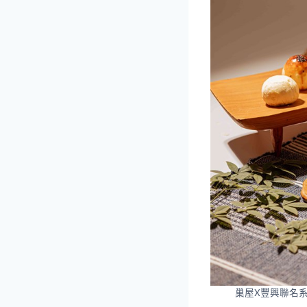
巢屋X豐興聯名系