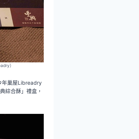
dry）
Libreadry
「經典綜合酥」禮盒，