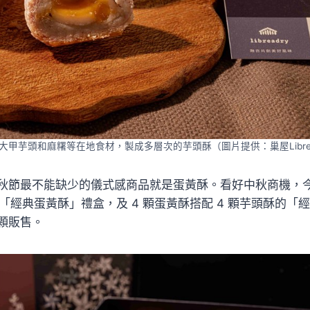
大甲芋頭和麻糬等在地食材，製成多層次的芋頭酥（圖片提供：巢屋Librea
節最不能缺少的儀式感商品就是蛋黃酥。看好中秋商機，今年巢屋
的「經典蛋黃酥」禮盒，及 4 顆蛋黃酥搭配 4 顆芋頭酥的
顆販售。