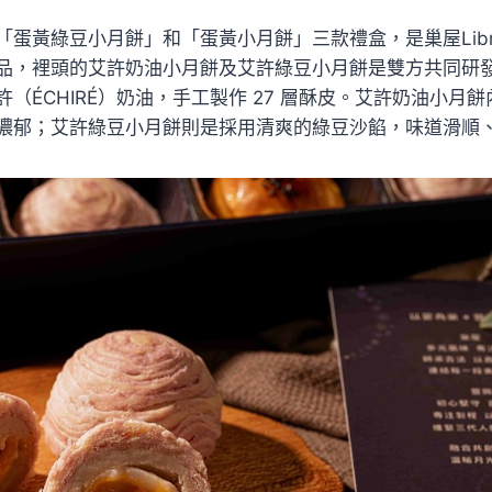
蛋黃綠豆小月餅」和「蛋黃小月餅」三款禮盒，是巢屋Libre
品，裡頭的艾許奶油小月餅及艾許綠豆小月餅是雙方共同研
（ÉCHIRÉ）奶油，手工製作 27 層酥皮。艾許奶油小月
濃郁；艾許綠豆小月餅則是採用清爽的綠豆沙餡，味道滑順