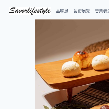
Skip
to
品味風
藝術展覽
音樂表
content