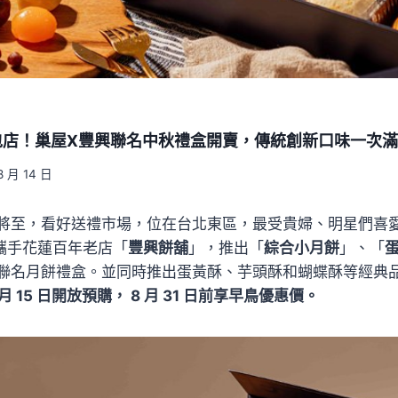
包店！巢屋X豐興聯名中秋禮盒開賣，傳統創新口味一次
8 月 14 日
將至，看好送禮市場，位在台北東區，最受貴婦、明星們喜
攜手花蓮百年老店「
豐興餅舖
」，推出「
綜合小月餅
」、「
聯名月餅禮盒。並同時推出蛋黃酥、芋頭酥和蝴蝶酥等經典品
月 15 日開放預購， 8 月 31 日前享早鳥優惠價。