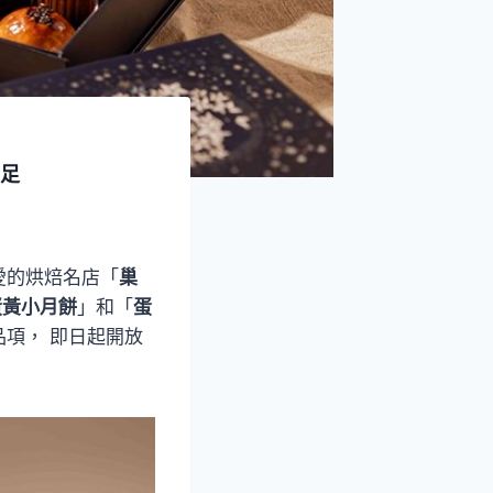
滿足
愛的烘焙名店「
巢
蛋黃小月餅
」和「
蛋
項， 即日起開放