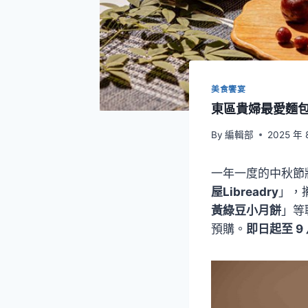
美食饗宴
東區貴婦最愛麵
By
編輯部
2025 年 
一年一度的中秋節
屋Libreadry
」，
黃綠豆小月餅
」等
預購。
即日起至 9 