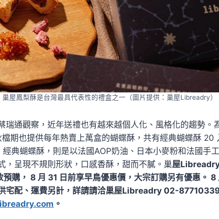
巢屋鳳梨酥是台灣最具代表性的禮盒之一（圖片提供：巢屋Libreadry）
蔡瑞通觀察，近年送禮也有越來越個人化、風格化的趨勢。
今年中秋檔期也提供每年熱賣上萬盒的蝴蝶酥，共有經典蝴蝶酥 20
禮盒。經典蝴蝶酥，則是以法國AOP奶油、日本小麥粉和法國手
式，呈現不規則形狀，口感香酥，甜而不膩。巢
屋Librea
開放預購， 8 月 31 日前享早鳥優惠價，大宗訂購另有優惠。 8 月 
配、運費另計，詳請請洽巢屋Libreadry 02-877103
libreadry.com
。