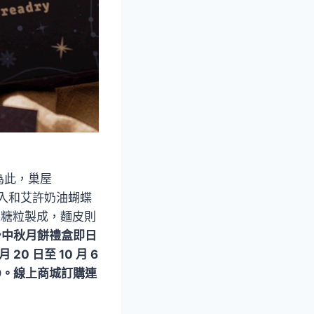
為此，巢屋
 入和艾許奶油蝴蝶
工糖粒製成，麵皮則
dry中秋月餅禮盒即日
20 日至 10 月 6
39。線上商城訂購連