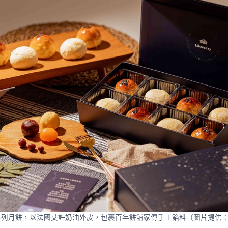
列月餅，以法國艾許奶油外皮，包裹百年餅舖家傳手工餡料（圖片提供：巢屋L