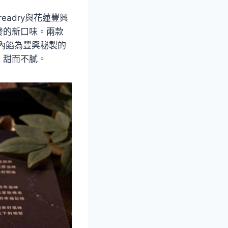
adry與花蓮豐興
發的新口味。兩款
餅內餡為豐興秘製的
、甜而不膩。