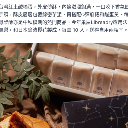
台灣紅土鹹鴨蛋，外皮薄酥，內餡滋潤飽滿，一口咬下香氣
芋頭，酥皮層層包覆綿密芋泥，再搭配Q彈麻糬和鹹蛋黃，
梨酥亦是中秋檔期的熱門商品，今年巢屋Libreadry選用
鳳梨，和日本鹽漬櫻花製成，每盒 10 入，送禮自用兩相宜