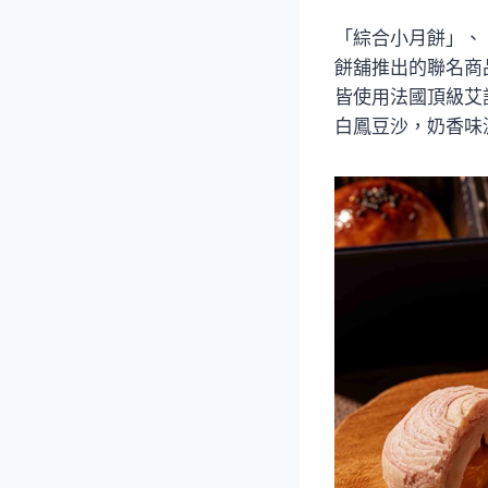
「綜合小月餅」、「
餅舖推出的聯名商
皆使用法國頂級艾許
白鳳豆沙，奶香味