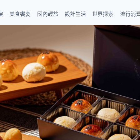
演
美食饗宴
國內輕旅
設計生活
世界探索
流行消