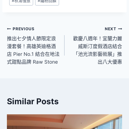
#
秋湯慢旅
#
鐵粉回饋
文
PREVIOUS
NEXT
推出七夕情人節限定浪
歡慶八週年！宜蘭力麗
章
漫套餐！高雄英迪格酒
威斯汀度假酒店結合
導
店 Pier No.1 結合在地法
「池光流影藝術展」推
式甜點品牌 Raw Stone
出八大優惠
覽
Similar Posts