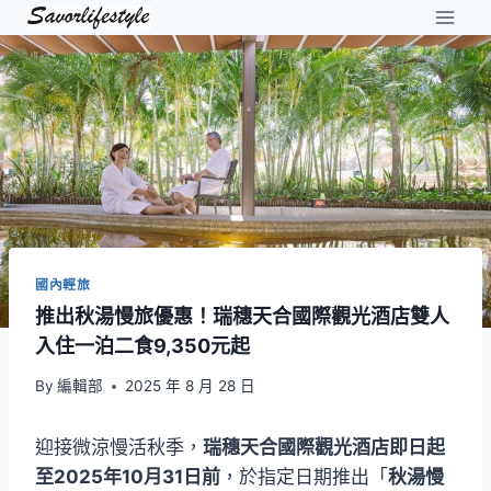
Skip
to
content
國內輕旅
推出秋湯慢旅優惠！瑞穗天合國際觀光酒店雙人
入住一泊二食9,350元起
By
編輯部
2025 年 8 月 28 日
迎接微涼慢活秋季，
瑞穗天合國際觀光酒店即日起
至2025年10月31日前
，於指定日期推出「
秋湯慢