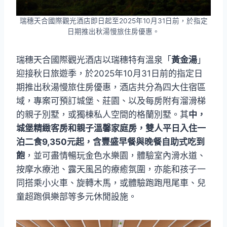
瑞穗天合國際觀光酒店即日起至2025年10月31日前，於指定
日期推出秋湯慢旅住房優惠。
瑞穗天合國際觀光酒店以瑞穗特有溫泉「
黃金湯
」
迎接秋日旅遊季，於2025年10月31日前的指定日
期推出秋湯慢旅住房優惠，酒店共分為四大住宿區
域，專案可預訂城堡、莊園、以及每房附有溜滑梯
的親子別墅，或獨棟私人空間的格蘭別墅。其
中，
城堡精緻客房和親子溫馨家庭房，雙人平日入住一
泊二食9,350元起，含豐盛早餐與晚餐自助式吃到
飽
，並可盡情暢玩金色水樂園，體驗室內滑水道、
按摩水療池、露天風呂的療癒氛圍，亦能和孩子一
同搭乘小火車、旋轉木馬，或體驗跑跑甩尾車、兒
童超跑俱樂部等多元休閒設施。