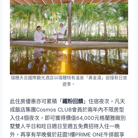
瑞穗天合國際觀光酒店以瑞穗特有溫泉「黃金湯」迎接秋日旅
遊季。
此住房優惠亦可累積「
鐵粉回饋
」住宿夜次，凡天
成飯店集團Cosmos CLUB會員於兩年內不限房型
入住4個夜次，即可獲得價值64,000元格蘭雅緻別
墅雙人平日和旺日週日至週五免費招待入住一晚
外，再享有早晚餐於莊園1樓PRIME ONE牛排館享