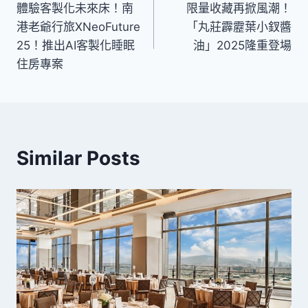
體驗客製化未來床！南
限量收藏再掀風潮！
章
港老爺行旅XNeoFuture
「丸莊霹靂葉小釵醬
導
25！推出AI客製化睡眠
油」2025隆重登場
住房專案
覽
Similar Posts