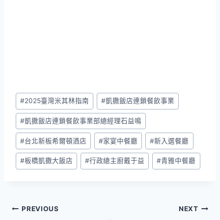
Post
#
2025臺灣米其林指南
#
凱撒飯店連鎖餐飲事業
Tags:
#
凱撒飯店連鎖餐飲事業部總經理石益鳴
#
台北新板希爾頓酒店
#
家宴中餐廳
#
新入選餐廳
#
板橋凱撒大飯店
#
行政總主廚戴于益
#
青雅中餐廳
文
PREVIOUS
NEXT