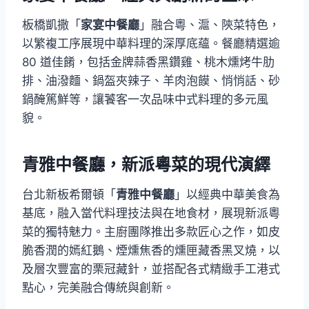
板橋凱撒「
家宴中餐廳
」融合粵、滬、陝菜特色，
以繁複工序展現中華料理的深厚底蘊。餐廳精選逾
80 道佳餚，包括金牌蒜香黑鑽雞、桃木燻烤牛肋
排、油潑麵、鍋盔夾辣子、羊肉泡饃、悄悄話、砂
鍋醃篤鮮等，讓饕客一次品味中式料理的多元風
貌。
青雅中餐廳，新派粵菜的現代演繹
台北新板希爾頓「
青雅中餐廳
」以經典中華美食為
基底，融入當代料理技法與在地食材，展現新派粵
菜的獨特魅力。主廚團隊推出多款匠心之作，如皮
脆香潤的嫣紅鵝、煙燻焦香的燻匣藏香黑叉燒，以
及層次豐富的栗冠藏針，並搭配各式精緻手工港式
點心，完美融合傳統與創新。