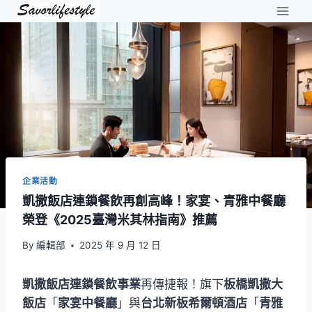
Skip
to
content
企業活動
凱撒飯店連鎖餐飲再創高峰！家宴、青雅中餐廳
榮登《2025臺灣米其林指南》推薦
By
編輯部
2025 年 9 月 12 日
凱撒飯店連鎖餐飲事業
再傳捷報！旗下
板橋凱撒大
飯店
「
家宴中餐廳
」與
台北新板希爾頓酒店
「
青雅