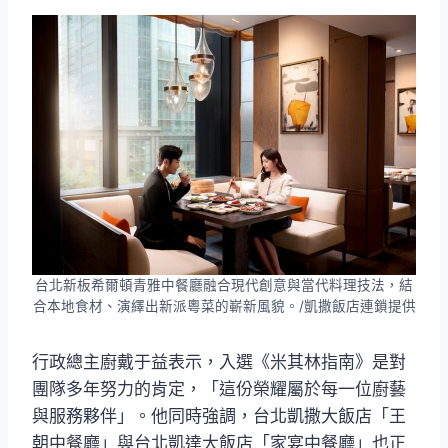
台北新板希爾頓青雅中餐廳融合現代創意與當代料理技法，結
合本地食材、演繹出新派粵菜的嶄新風貌。/凱撒飯店連鎖提供
行政總主廚戴于益表示，入選《米其林指南》是對
團隊多年努力的肯定，「這份榮耀屬於每一位廚藝
與服務夥伴」。他同時強調，台北凱撒大飯店「王
朝中餐廳」與台北凱達大飯店「家宴中餐廳」也正