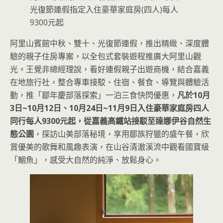
光復節連假指定入住豪華家庭房(四人)每人
9300元起
阿里山賓館中秋、雙十、光復節連假，推出精緻、深度體
驗的親子住房專案，以全包式套裝遊程推廣大阿里山觀
光。王覺非總經理說，看好連假親子出遊商機，結合嘉義
在地旅行社，整合專車接駁、住宿、餐食、導覽與體驗活
動，推「鄒年慶部落探索」一泊三食快閃優惠，
凡於10月
3日~10月12日、10月24日~11月9日入住豪華家庭房四人
同行每人9300元起，從嘉義高鐵站接駁至達娜伊谷自然生
態公園
，探訪山美部落秘境，享用鄒族狩獵的盛午餐，欣
賞優美的歌舞和風趣表演，在山谷清澈溪流中觀看國寶級
「鯝魚」，感受大自然的純淨、放鬆身心。