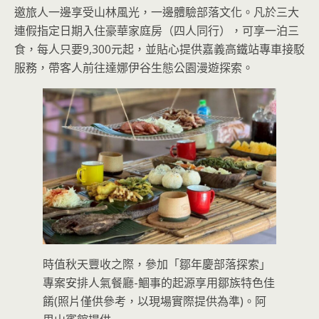
邀旅人一邊享受山林風光，一邊體驗部落文化。凡於三大
連假指定日期入住豪華家庭房（四人同行），可享一泊三
食，每人只要9,300元起，並貼心提供嘉義高鐵站專車接駁
服務，帶客人前往達娜伊谷生態公園漫遊探索。
時值秋天豐收之際，參加「鄒年慶部落探索」
專案安排人氣餐廳-鯝事的起源享用鄒族特色佳
餚(照片僅供參考，以現場實際提供為準)。阿