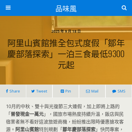
品味風
2025 年 9 月 18 日
阿里山賓館推全包式度假「鄒年
慶部落探索」一泊三食最低9300
元起
Share
Tweet
Pin
Mail
SMS
10月的中秋、雙十與光復節三大連假，加上即將上路的
「
普發現金一萬元
」，國旅市場熱度持續升溫，飯店與民
宿業者無不看好這波旅遊商機，紛紛推出限時優惠搶攻客
源。
阿里山賓館
特別規劃「
鄒年慶部落探索
」快閃專案，