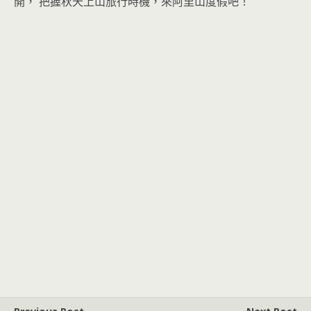
開， 把握秋天上山旅行時機，來阿里山度假吧！