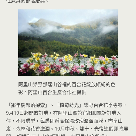
性兼具的部落慶典。
阿里山樂野部落山谷裡的百合花綻放繽紛的色
彩。阿里山百合生產合作社提供
「鄒年慶部落探索」、「植育蒔光」樂野百合花季專案，
9月19日起開放訂房，在阿里山賓館官網和電話訂房入
住，不限房型，每房即贈高保濕玫瑰潤澤面膜，盡享山
嵐、森林和花香滋潤。10月中秋、雙十、光復連假即將展