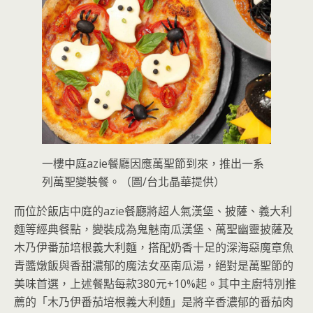
一樓中庭azie餐廳因應萬聖節到來，推出一系
列萬聖變裝餐。（圖/台北晶華提供）
而位於飯店中庭的azie餐廳將超人氣漢堡、披薩、義大利
麵等經典餐點，變裝成為鬼魅南瓜漢堡、萬聖幽靈披薩及
木乃伊番茄培根義大利麵，搭配奶香十足的深海惡魔章魚
青醬燉飯與香甜濃郁的魔法女巫南瓜湯，絕對是萬聖節的
美味首選，上述餐點每款380元+10%起。其中主廚特別推
薦的「木乃伊番茄培根義大利麵」是將辛香濃郁的番茄肉