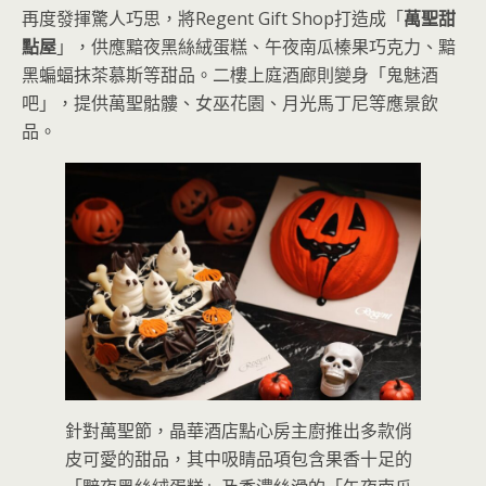
再度發揮驚人巧思，將Regent Gift Shop打造成「
萬聖甜
點屋
」，供應黯夜黑絲絨蛋糕、午夜南瓜榛果巧克力、黯
黑蝙蝠抹茶慕斯等甜品。二樓上庭酒廊則變身「鬼魅酒
吧」，提供萬聖骷髏、女巫花園、月光馬丁尼等應景飲
品。
針對萬聖節，晶華酒店點心房主廚推出多款俏
皮可愛的甜品，其中吸睛品項包含果香十足的