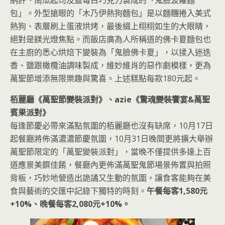
包」。外型搶眼的「木乃伊熱狗麵包」是以麵糰捲入美式
熱狗、表層刷上蛋液烘烤，最後綴上栩栩如生的大眼睛，
絕對是鎂光燈焦點。而飯店廣為人所稱道的佛卡夏麵包也
在主廚的悉心烘焙下變裝為「鬼臉佛卡夏」，以揉入迷迭
香、鹽跟橄欖油調味製成，維妙維肖的惡作劇模樣，更為
萬聖節增添無限樂趣與驚喜。上述糕點每款180元起。
栢麗廳《萬聖節變裝派對》、azie《驚魂變裝饗宴&萬聖
賓果派對》
每逢節慶必帶來滿點氛圍的栢麗廳也沒有缺席，10月17日
起餐廳將佈滿濃濃節慶氛圍，10月31日晚間更將擴大舉辦
萬聖節限定的「萬聖變裝派對」，當晚不僅提供多達上百
道應景美饌佳餚，餐廳內更佈滿萬聖鬼節場景佈置與拍照
背板，巧妙地營造出詭譎又生動的氛圍，讓食客能夠在美
食與藝術的交匯中記錄下獨特的時刻。
午餐每客1,580元
+10%、晚餐每客2,080元+10%。