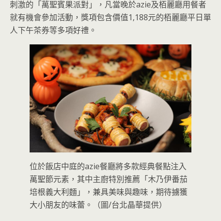
刺激的「萬聖賓果派對」，凡當晚於azie及栢麗廳用餐者
就有機會參加活動，獎項包含價值1,188元的栢麗廳平日單
人下午茶券等多項好禮。
位於飯店中庭的azie餐廳將多款經典餐點注入
萬聖節元素，其中主廚特別推薦「木乃伊番茄
培根義大利麵」，兼具美味與趣味，期待擄獲
大小朋友的味蕾。（圖/台北晶華提供）