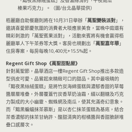
「黯夜黑絲絨蛋糕」及香濃絲滑的「午夜南瓜
榛果巧克力」。（圖/台北晶華提供）
栢麗廳自助餐廳則將在10月31日舉辦「
萬聖變裝派對
」，
邀請喜愛節慶氛圍的消費者大啖應景美食，當晚中庭還有
精彩刺激的「萬聖賓果派對」，活動來賓將有機會贏得栢
麗廳單人下午茶券等大獎。客房也規劃出「
萬聖嘉年華
」
住房專案，每房每晚10,400元+15.5%起。
Regent Gift Shop《萬聖甜點屋》
針對萬聖節，晶華酒店一樓Regent Gift Shop推出多款造
型俏皮可愛、品嘗起來精緻可口的甜品。其中最吸睛的
「黯夜黑絲絨蛋糕」是將竹炭海綿蛋糕與濃郁香甜的草莓
醬層層堆疊，外層覆蓋竹炭香草奶油霜，綴以翻糖及巧克
力製成的大小幽靈、蜘蛛網及南瓜，使其充滿奇幻意象。
而「黯黑蝙蝠抹茶慕斯」是以杏仁抹茶蛋糕為基底，結合
茶香濃郁的抹茶甘納許、酸甜清爽的柑橘醬與香甜脆餅堆
疊口感層次。