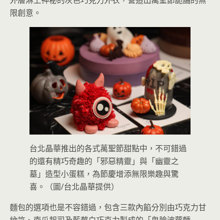
外層淋上神秘的灰色巧克力外衣，營造出萬聖節詭譎的無
限創意。
台北晶華推出的各式萬聖節甜點中，不可錯過
的還有精巧奇趣的「邪惡精靈」與「幽靈之
墓」造型小蛋糕，為節慶增添無限樂趣與驚
喜。（圖/台北晶華提供）
麵包的選項也是不容錯過，包含三款內餡分別由巧克力甘
納許、南瓜起司及藍莓白巧克力製成的「鬼臉波蘿麵