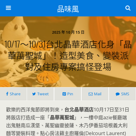
品味風
2025 年 10 月 15 日
10/17～10/31台北晶華酒店化身「晶
華萬聖城」！造型美食、變裝派
對及住房專案搞怪登場
Share
Tweet
Pin
Mail
SMS
歡樂的西洋鬼節即將到來，
台北晶華酒店
10月17日至31日
將飯店打造成一座「
晶華萬聖城
」，一樓中庭azie餐廳端
出鬼魅南瓜漢堡、萬聖幽靈披薩、木乃伊番茄培根義大利
麵等變裝料理。點心房法籍主廚羅倫(Delcourt Laurent)