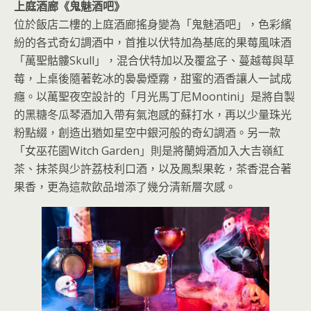
上庭酒廊《鬼魅酒吧》
位於飯店二樓的上庭酒廊搖身變為「鬼魅酒吧」，色彩繽
紛的各式奇幻調酒中，首推以伏特加為基底的果莓風味酒
「萬聖骷髏Skull」，混合伏特加以及覆盆子、蔓越莓與草
莓，上桌後隨著乾冰的裊裊煙霧，甜蜜的酒香讓人一試成
癮。以萬聖夜空設計的「月光馬丁尼Moontini」是將自製
的黑糖冬瓜琴酒加入帶有氣泡感的蘇打水，再以少量珠光
粉點綴，創造出猶如星空中銀河般的奇幻調酒。另一款
「女巫花園Witch Garden」則是將蘭姆酒加入大吉嶺紅
茶、抹茶與少許荔枝利口酒，以及鳳梨果乾，茶香混合著
果香，更為這款飲品增添了幾分清新層次感。