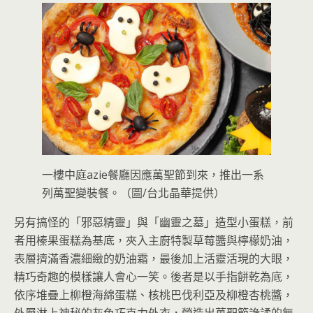
一樓中庭azie餐廳因應萬聖節到來，推出一系
列萬聖變裝餐。（圖/台北晶華提供）
另有搞怪的「邪惡精靈」與「幽靈之墓」造型小蛋糕，前
者用榛果蛋糕為基底，夾入主廚特製草莓醬與檸檬奶油，
表層擠滿香濃細緻的奶油霜，最後加上活靈活現的大眼，
精巧奇趣的模樣讓人會心一笑。後者是以手指餅乾為底，
依序堆疊上柳橙海綿蛋糕、核桃巴伐利亞及柳橙杏桃醬，