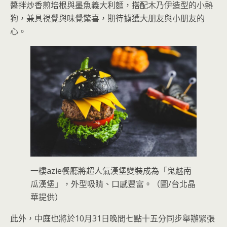
醬拌炒香煎培根與墨魚義大利麵，搭配木乃伊造型的小熱
狗，兼具視覺與味覺驚喜，期待擄獲大朋友與小朋友的
心。
一樓azie餐廳將超人氣漢堡變裝成為「鬼魅南
瓜漢堡」，外型吸睛、口感豐富。（圖/台北晶
華提供）
此外，中庭也將於10月31日晚間七點十五分同步舉辦緊張