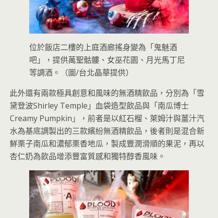
位於飯店二樓的上庭酒廊搖身變為「鬼魅酒
吧」，提供萬聖骷髏、女巫花園、月光馬丁尼
等調酒。（圖/台北晶華提供）
此外還有兩款極具創意和風味的無酒精飲品，分別為「雪
黛登波Shirley Temple」血袋造型飲品與「南瓜博士
Creamy Pumpkin」，前者是以紅石榴、萊姆汁與薑汁汽
水為基底調製出的三款繽紛無酒精飲品，後者則是混合新
鮮栗子南瓜和濃郁栗香地瓜，製成豐潤滑順的果泥，再以
杏仁奶為飲品增添豐富質感和獨特醇香風味。