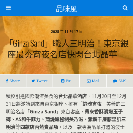
品味風
2025 年 11 月 17 日
「Ginza Sand」職人三明治！東京銀
座最夯宵夜名店快閃台北晶華
Share
Tweet
Pin
Mail
SMS
積極引進國際潮流美食的
台北晶華酒店
，11月20日至12月
31日將邀請到來自東京銀座、擁有「
銷魂宵夜
」美譽的三
明治名店「
Ginza Sand
」來台客座，
帶來香酥滑嫩玉子
磚、A5和牛菲力、蒲燒鰻秘制美乃滋、紫蘇千層豚里肌三
明治等四款店內熱賣品項
，以及一款專為晶華打造的波士