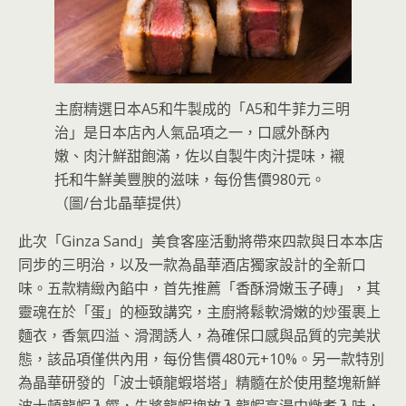
主廚精選日本A5和牛製成的「A5和牛菲力三明
治」是日本店內人氣品項之一，口感外酥內
嫩、肉汁鮮甜飽滿，佐以自製牛肉汁提味，襯
托和牛鮮美豐腴的滋味，每份售價980元。
（圖/台北晶華提供）
此次「Ginza Sand」美食客座活動將帶來四款與日本本店
同步的三明治，以及一款為晶華酒店獨家設計的全新口
味。五款精緻內餡中，首先推薦「香酥滑嫩玉子磚」，其
靈魂在於「蛋」的極致講究，主廚將鬆軟滑嫩的炒蛋裹上
麵衣，香氣四溢、滑潤誘人，為確保口感與品質的完美狀
態，該品項僅供內用，每份售價480元+10%。另一款特別
為晶華研發的「波士頓龍蝦塔塔」精髓在於使用整塊新鮮