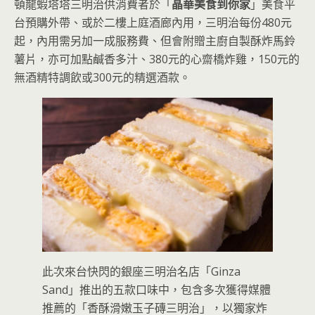
頓龍蝦塔塔三明治供消費者於「
晶華美食到你家
」美食平
台預購外帶、或於二樓上庭酒廊內用，三明治每份480元
起，內用需另加一成服務費、但會附贈主廚自製酥炸馬鈴
薯片，亦可加點鹹香多汁、380元的心齋橋炸雞，150元的
無酒精特調飲或300元的精選酒款。
此次來台快閃的銀座三明治名店「Ginza
Sand」推出的五款口味中，包含多次獲得媒體
推薦的「香酥滑嫩玉子磚三明治」，以獨家炸