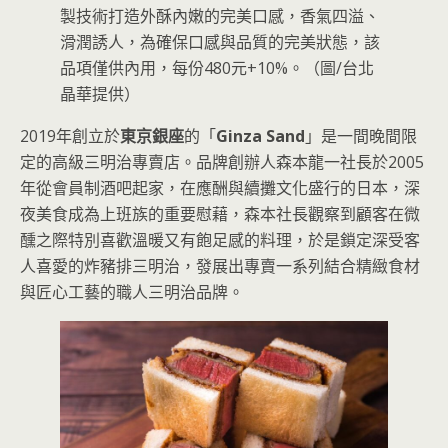
製技術打造外酥內嫩的完美口感，香氣四溢、
滑潤誘人，為確保口感與品質的完美狀態，該
品項僅供內用，每份480元+10%。（圖/台北
晶華提供）
2019年創立於
東京銀座
的「
Ginza Sand
」是一間晚間限
定的高級三明治專賣店。品牌創辦人森本龍一社長於2005
年從會員制酒吧起家，在應酬與續攤文化盛行的日本，深
夜美食成為上班族的重要慰藉，森本社長觀察到顧客在微
醺之際特別喜歡溫暖又有飽足感的料理，於是鎖定深受客
人喜愛的炸豬排三明治，發展出專賣一系列結合精緻食材
與匠心工藝的職人三明治品牌。