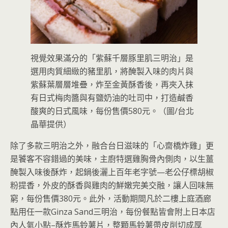
視覺效果滿分的「紫蘇千層豚里肌三明治」是
選用肉質細緻的豬里肌，將醃製入味的肉片與
紫蘇葉層層堆疊，炸至金黃酥香後，再夾入抹
有日式梅肉醬與有鹽奶油的吐司中，打造鹹香
酸爽的日式風味，每份售價580元。（圖/台北
晶華提供）
除了多款三明治之外，融合台日滋味的「心齋橋炸雞」更
是饕客不容錯過的美味，主廚特選雞胸骨內側肉，以生薑
醃製入味後酥炸，起鍋後灑上百年老字號—老公仔標胡椒
粉提香，外皮的酥香與雞肉的鮮嫩完美交融，讓人回味無
窮，每份售價380元。此外，活動期間凡於二樓上庭酒廊
點用任一款Ginza Sand三明治，每份餐點皆會附上日本店
內人氣小點–酥炸馬鈴薯片，整顆馬鈴薯帶皮削切成厚