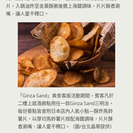
片，入鍋油炸至金黃酥脆後撒上海鹽調味，片片酥香涮
嘴、讓人愛不釋口。
「Ginza Sand」美食客座活動期間，賓客凡於
二樓上庭酒廊點用任一款Ginza Sand三明治，
每份餐點皆會附日本店內人氣小點—酥炸馬鈴
薯片，以厚切馬鈴薯片搭配海鹽調味，片片酥
香涮嘴、讓人愛不釋口。（圖/台北晶華提供）