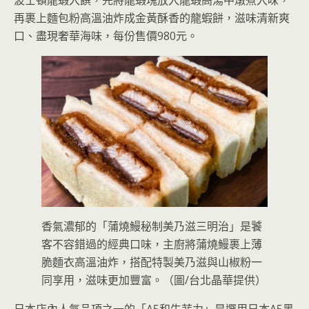
波士頓龍蝦入饌，先將龍蝦塊放入龍蝦高湯中燉煮入味，
再裹上麵包粉高溫油炸成金黃酥香的龍蝦餅，滋味清新爽
口、盡現奢華海味，每份售價980元。
香氣濃郁的「蒲燒鰻秘制美乃滋三明治」是饕
客不容錯過的經典口味，主廚將蒲燒鰻裹上薄
脆麵衣高溫油炸，搭配特製美乃滋與山椒粉一
同享用，滋味更加豐富。（圖/台北晶華提供）