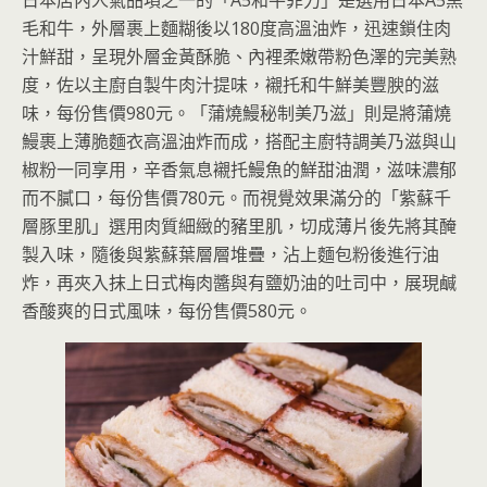
日本店內人氣品項之一的「A5和牛菲力」是選用日本A5黑
毛和牛，外層裹上麵糊後以180度高溫油炸，迅速鎖住肉
汁鮮甜，呈現外層金黃酥脆、內裡柔嫩帶粉色澤的完美熟
度，佐以主廚自製牛肉汁提味，襯托和牛鮮美豐腴的滋
味，每份售價980元。「蒲燒鰻秘制美乃滋」則是將蒲燒
鰻裹上薄脆麵衣高溫油炸而成，搭配主廚特調美乃滋與山
椒粉一同享用，辛香氣息襯托鰻魚的鮮甜油潤，滋味濃郁
而不膩口，每份售價780元。而視覺效果滿分的「紫蘇千
層豚里肌」選用肉質細緻的豬里肌，切成薄片後先將其醃
製入味，隨後與紫蘇葉層層堆疊，沾上麵包粉後進行油
炸，再夾入抹上日式梅肉醬與有鹽奶油的吐司中，展現鹹
香酸爽的日式風味，每份售價580元。