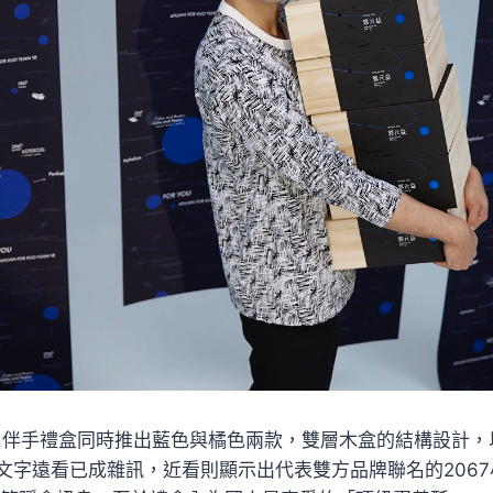
」聯名伴手禮盒同時推出藍色與橘色兩款，雙層木盒的結構設計
文字遠看已成雜訊，近看則顯示出代表雙方品牌聯名的206