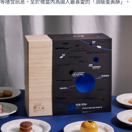
至今等隱含訊息。至於禮盒內為國人最喜愛的「頂級蛋黃酥」。