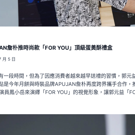
AN詹朴推時尚款「FOR YOU」頂級蛋黃酥禮盒
7 月 5 日
有一段時間，但為了因應消費者越來越早送禮的習慣，郭元
點是今年月餅與時裝品牌APUJAN詹朴再度跨界攜手合作，推
演員鳳小岳來演繹「FOR YOU」的視覺形象，讓郭元益「FO