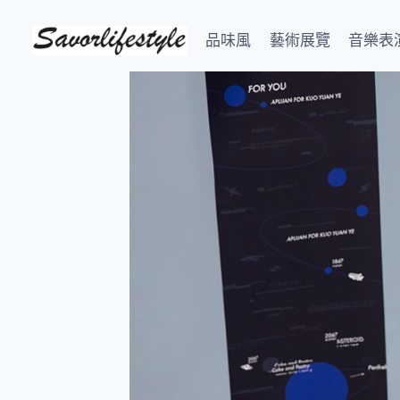
Skip
to
品味風
藝術展覽
音樂表
content