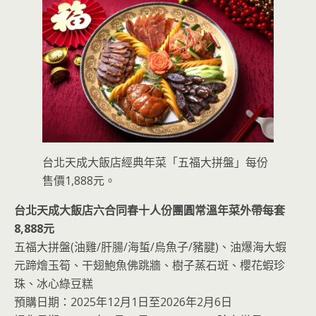
台北天成大飯店經典年菜「五福大拼盤」每份
售價1,888元。
台北天成大飯店六合同春十人份團圓常溫年菜外帶每套
8,888元
五福大拼盤(油雞/肝腸/海蜇/烏魚子/豬腱)、油爆海大蝦
元蹄燴玉筍、干翅鮑魚佛跳牆、樹子蒸石斑、櫻花蝦珍
珠、冰心綠豆糕
預購日期：2025年12月1日至2026年2月6日