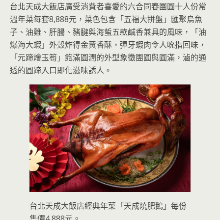
台北天成大飯店廣受消費者喜愛的六合同春團圓十人份常
溫年菜每套8,888元，菜色包含「五福大拼盤」匯聚烏魚
子、油雞、肝腸、豬腱與海蜇五款鹹香兼具的風味，「油
爆海大蝦」外殼炸得金黃香酥，彈牙蝦肉令人吮指回味，
「元蹄燴玉筍」飽滿圓潤的外型象徵團圓與圓滿，滷的通
透的圓蹄入口即化滋味誘人。
台北天成大飯店經典年菜「天成燒肥鵝」每份
售價4,888元。