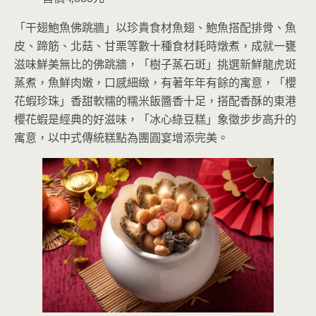
「干翅鮑魚佛跳牆」以珍貴食材魚翅、鮑魚搭配排骨、魚
皮、蹄筋、北菇、甘栗等數十種食材耗時燉煮，成就一甕
滋味鮮美無比的佛跳牆，「樹子蒸石斑」挑選新鮮龍虎斑
蒸煮，魚鮮肉嫩，口感細緻，有著年年有餘的寓意，「櫻
花蝦珍珠」香甜軟糯的糯米飯醬香十足，搭配香酥的東港
櫻花蝦是經典的好滋味，「冰心綠豆糕」象徵步步高升的
寓意，以中式傳統糕點為團圓宴增添完美。