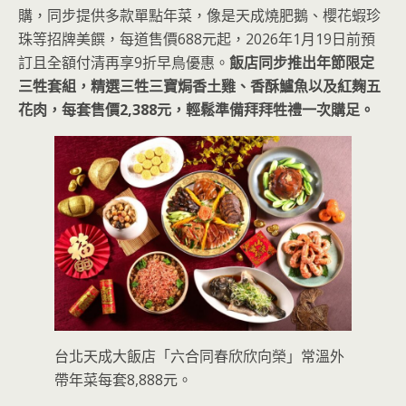
購，同步提供多款單點年菜，像是天成燒肥鵝、櫻花蝦珍
珠等招牌美饌，每道售價688元起，2026年1月19日前預
訂且全額付清再享9折早鳥優惠。
飯店同步推出年節限定
三牲套組，精選三牲三寶焗香土雞、香酥鱸魚以及紅麹五
花肉，每套售價2,388元，輕鬆準備拜拜牲禮一次購足。
台北天成大飯店「六合同春欣欣向榮」常溫外
帶年菜每套8,888元。