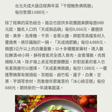
台北天成大飯店經典年菜「干翅鮑魚佛跳牆」
每份售價3,688元。
除了經典的菜色組合，飯店也提供多款團圓美饌每道688
元起，膾炙人口的「天成御品鍋」每份6,666元，嚴選排
翅、美參、烏骨雞、干貝、金華火腿、蹄筋等高檔食材入
甕燉煮，將珍饈融於一鍋，「天成燒肥鵝」每份4,888元，
精選3公斤以上的白羅曼鵝，以十多種獨家藥材，填入鵝
肚醃漬48小時，靜待香氣完全透入骨肉，皮香薄脆，肉質
細緻入味，除夕端上桌呈現更顯體面，針對茹素的客人也
有素跳牆可以選擇，「天成素佛跳牆」每份1,588元，一甕
匯聚精華有猴頭菇、茶樹菇、麻竹筍、蓮子、白果、甘
栗、芋頭等食材，而象徵年節寓意的「冰心綠豆糕」每份
688元，期待新的一年諸事圓滿。