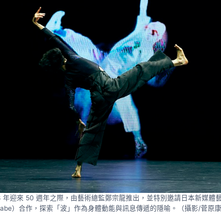
3 年迎來 50 週年之際，由藝術總監鄭宗龍推出，並特別邀請日本新媒體藝
nabe）合作，探索「波」作為身體動能與訊息傳遞的隱喻。（攝影/菅原