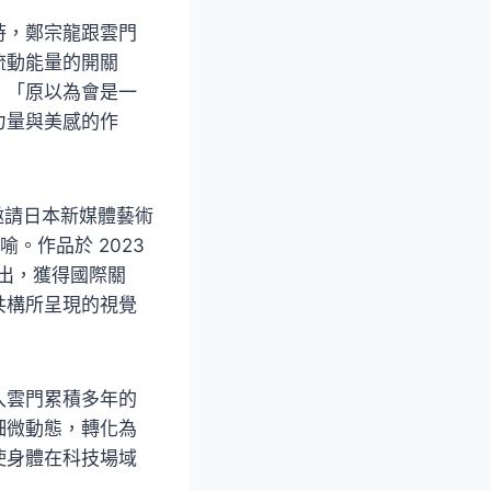
時，鄭宗龍跟雲門
流動能量的開關
，「原以為會是一
力量與美感的作
別邀請日本新媒體藝術
喻。作品於 2023
）演出，獲得國際關
共構所呈現的視覺
入雲門累積多年的
細微動態，轉化為
使身體在科技場域