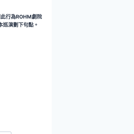
門此行為ROHM劇院
本巡演劃下句點。