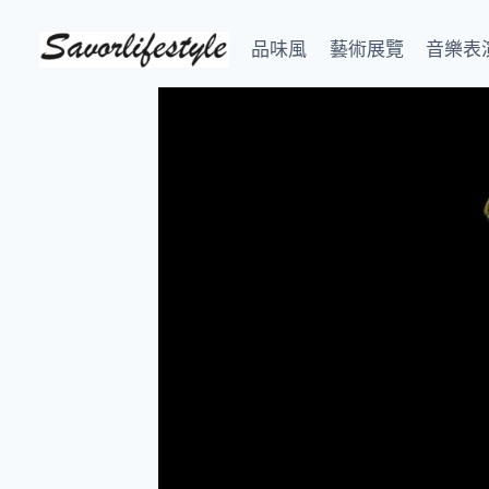
Skip
to
品味風
藝術展覽
音樂表
content