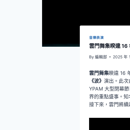
音樂表演
雲門舞集睽違 1
By
編輯部
2025 年 
雲門舞集
睽違 16
《波》
演出。此次
YPAM 大型閉
界的重點盛事。知
接下來，雲門將續