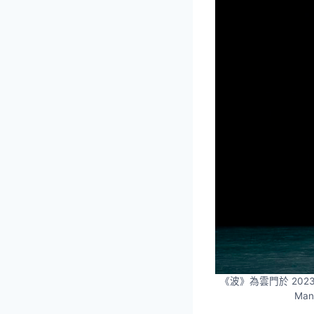
《波》為雲門於 202
Ma