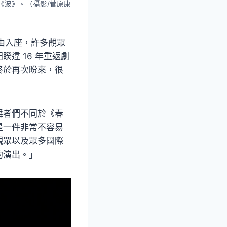
站《波》。（攝影/菅原康
自由入座，許多觀眾
違 16 年重返劇
終於再次盼來，很
舞者們不同於《春
是一件非常不容易
觀眾以及眾多國際
的演出。」