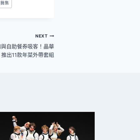
門舞集
NEXT
扣與自助餐券吸客！晶華
推出11款年菜外帶套組