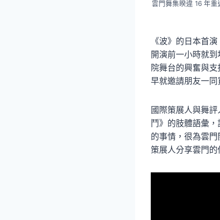
雲門舞集睽違 16 年
《波》的日本首演
開演前一小時就到
院舞台的興奮與支
早就邀請朋友一同
國際策展人與舞評
鬥》的肢體語彙，
的事情，很為雲門
策展人分享雲門的