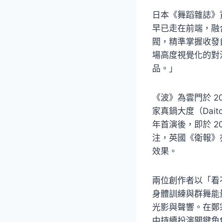
日本《舞蹈雜誌》
早已走在前端，融
閥，精準掌握收發
場高度視覺化的對
品。」
《波》為雲門於 2
家真鍋大度（Dai
年首演後，即於 20
注，英國《衛報》
效果。
兩位創作者以「看
身體訓練與群舞能
光影與聲響。在鄭
中持續扮演關鍵角