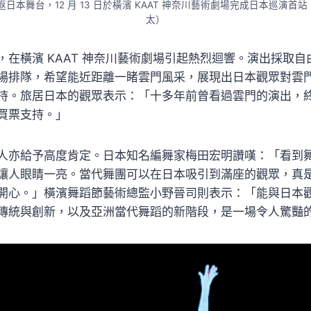
重返日本舞台，12 月 13 日於橫濱 KAAT 神奈川藝術劇場完成日本巡演首
太）
，在橫濱 KAAT 神奈川藝術劇場引起熱烈迴響。演出採取
場排隊，希望能近距離一睹雲門風采，展現出日本觀眾對雲門睽
持。旅居日本的觀眾表示：「十多年前曾看過雲門的演出，
買票支持。」
人亦給予高度肯定。日本知名編舞家梅田宏明讚嘆：「看到
讓人眼睛一亮。當代舞團可以在日本吸引到滿座的觀眾，真
開心。」橫濱舞蹈節藝術總監小野晉司則表示：「能與日本
傳統與創新，以及亞洲當代舞蹈的新階段，是一場令人驚豔