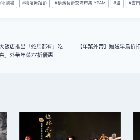
川藝術劇場
#
橫濱舞蹈節
#
橫濱藝術交流市集 YPAM
#
波
#
雲
大飯店推出「蛇馬都有」吃
【年菜外帶】贈送早鳥折
喜」外帶年菜77折優惠