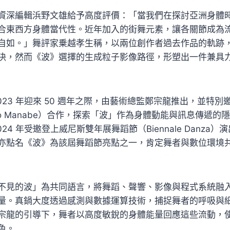
資深編輯浜野文雄給予高度評價：「當我們在探討亞洲身體
合東西方身體當代性。近年加入的街舞元素，讓各關節成為
自如。」舞評家乗越孝生稱，以兩位創作者過去作品的軌跡
決，然而《波》選擇的生成粒子影像路徑，形塑出一件兼具
023 年迎來 50 週年之際，由藝術總監鄭宗龍推出，並特
to Manabe）合作，探索「波」作為身體動能與訊息傳遞的隱
24 年受邀登上威尼斯雙年展舞蹈節（Biennale Danza
亦點名《波》為該屆舞蹈節亮點之一，肯定舞者與數位環境
不見的波」為共同語言，將舞蹈、聲響、影像與程式系統融
量。真鍋大度透過感測與數據運算技術，捕捉舞者的呼吸與
宗龍的引導下，舞者以高度敏銳的身體能量回應這些流動，
色。