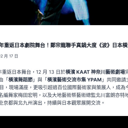
6 年重返日本劇院舞台！鄭宗龍聯手真鍋大度《波》日本
12 月 17 日
 年重返日本舞台，12 月 13 日於
橫濱 KAAT 神奈川藝術劇場
由「
橫濱舞蹈節
」與「
橫濱藝術交流市集 YPAM
」共同邀請
幕節目，現場滿座，更吸引超過百位國際藝術家與策展人，成為
名編舞家梅田宏明，以及大地藝術祭藝術總監北川富朗亦特
赴京都與北九州演出，持續與日本觀眾展開交流。