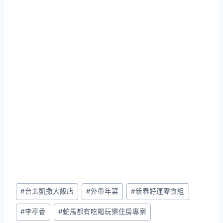
Post
#
台北凱撒大飯店
#
外帶年菜
#
新春好運零食組
Tags:
#
李亭香
#
蛇馬都有吃喝玩樂住房專案