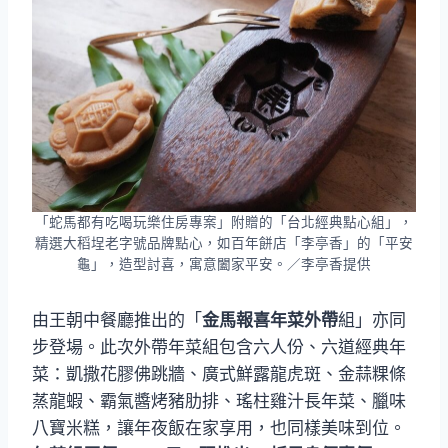
「蛇馬都有吃喝玩樂住房專案」附贈的「台北經典點心組」，
精選大稻埕老字號品牌點心，如百年餅店「李亭香」的「平安
龜」，造型討喜，寓意闔家平安。／李亭香提供
由王朝中餐廳推出的「
金馬報喜年菜外帶
組」亦同
步登場。此次外帶年菜組包含六人份、六道經典年
菜：凱撒花膠佛跳牆、廣式鮮露龍虎斑、金蒜粿條
蒸龍蝦、霸氣醬烤豬肋排、瑤柱雞汁長年菜、臘味
八寶米糕，讓年夜飯在家享用，也同樣美味到位。