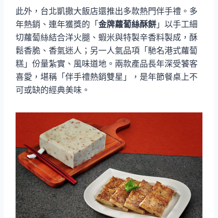
此外，台北凱撒大飯店還推出多款熱門伴手禮。多
年熱銷、連年獲獎的「
金牌蘿蔔絲酥餅
」以手工細
切蘿蔔絲結合洋火腿、蝦米與特製辛香料製成，酥
鬆香脆、香氣迷人；另一人氣品項「馳名港式蘿蔔
糕」份量紮實、風味道地。兩款產品長年深受饕客
喜愛，堪稱「伴手禮熱銷雙星」，是年節餐桌上不
可或缺的經典美味。