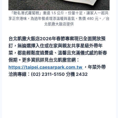
「馳名港式蘿蔔糕」重達 1.5 公斤，份量十足，讓家人一起共
享正宗港味，為過年餐桌增添溫暖與喜氣，售價 480 元。／台
北凱撒大飯店提供
台北凱撒大飯店2026年春節專案現已全面開放預
訂，無論選擇入住或在家與親友共享星級外帶年
菜，都能輕鬆度過豐盛、溫馨且充滿儀式感的新春
假期。更多資訊詳見台北凱撒官網：
https://taipei.caesarpark.com.tw
，年菜外帶
洽詢專線：(02) 2311-5150 分機 2432