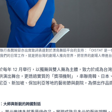
場組織執行長魏琬容亦出席致詞表達對於漂鳥舞蹈平台的支持：「OISTAT 是
我們的日常工作，就是把台灣的劇場人推向世界，把世界的劇場人帶進台
於每年 12 月舉行，以獨舞與雙人舞為主體，致力於成為台
供演出舞台，更透過實質的「獎項機制」，串聯南韓、日本
尼亞、新加坡、保加利亞等地的藝術節與劇院，為傑出作品
單元：大師與新銳的跨國對話
ase 」單元邀請多部重量級作品，展現成熟且多元的藝術視野