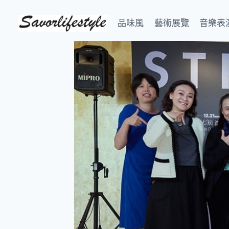
Skip
to
品味風
藝術展覽
音樂表
content