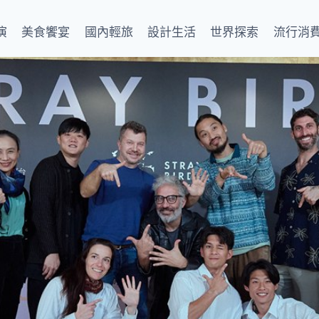
演
美食饗宴
國內輕旅
設計生活
世界探索
流行消