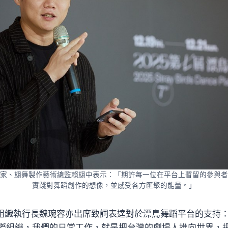
家、翃舞製作藝術總監賴翃中表示：「期許每一位在平台上暫留的參與者
實踐對舞蹈創作的想像，並感受各方匯聚的能量。」
劇場組織執行長魏琬容亦出席致詞表達對於漂鳥舞蹈平台的支持：「
際組織，我們的日常工作，就是把台灣的劇場人推向世界，