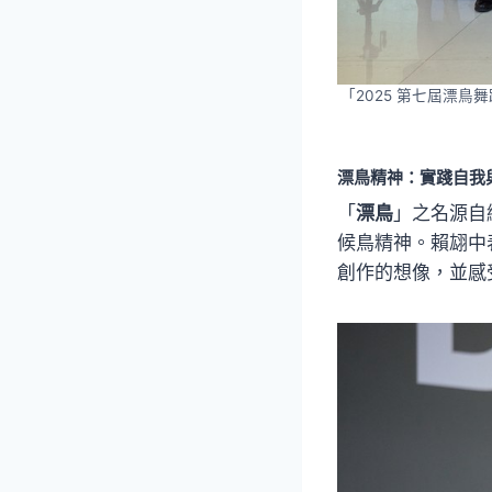
「2025 第七屆漂鳥舞蹈平
漂鳥精神：實踐自我
「
漂鳥
」之名源自
候鳥精神。賴翃中
創作的想像，並感