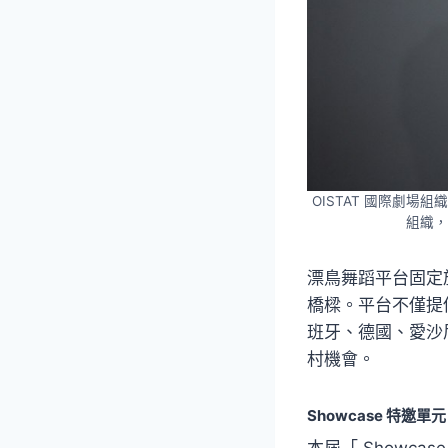
OISTAT 國際劇
組織，
漂鳥舞蹈平台固定
橋樑。平台不僅提
班牙、德國、愛沙
村機會。
Showcase 特邀
本屆「 Showc