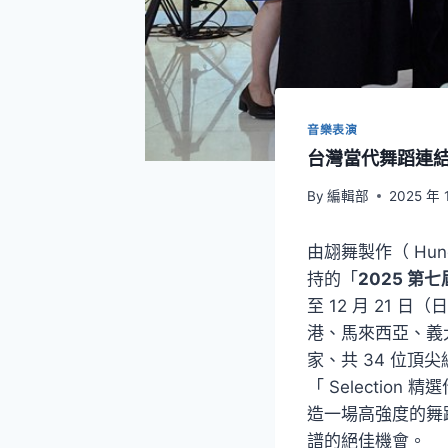
音樂表演
台灣當代舞蹈連結
By
編輯部
2025 年 
由翃舞製作（ Hung
持的「
2025 第
至 12 月 21
港、馬來西亞、義
家、共 34 位頂
「 Selection
造一場高強度的舞
譜的絕佳機會。