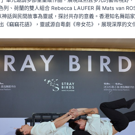
荷蘭的雙人組合 Rebecca LAUFER 與 Mats van R
》，以神話與民間故事為靈感，探討共存的意義。香港知名舞蹈家梅
 ）將演出《竊竊花語》，靈感源自粵劇《帝女花》，展現深厚的文