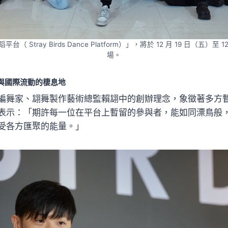
台（ Stray Birds Dance Platform）」，將於 12 月 19 日（五）至 
場。
與國際流動的棲息地
編舞家、翃舞製作藝術總監賴翃中的創辦理念，象徵著多方
表示：「期許每一位在平台上暫留的參與者，能如同漂鳥般
受各方匯聚的能量。」