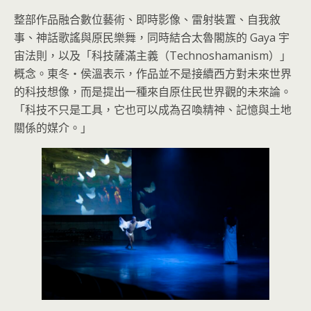
整部作品融合數位藝術、即時影像、雷射裝置、自我敘
事、神話歌謠與原民樂舞，同時結合太魯閣族的 Gaya 宇
宙法則，以及「科技薩滿主義（Technoshamanism）」
概念。東冬・侯溫表示，作品並不是接續西方對未來世界
的科技想像，而是提出一種來自原住民世界觀的未來論。
「科技不只是工具，它也可以成為召喚精神、記憶與土地
關係的媒介。」