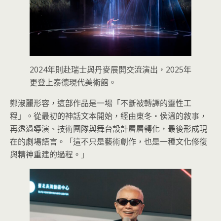
2024年則赴瑞士與丹麥展開交流演出，2025年
更登上泰德現代美術館。
鄭淑麗形容，這部作品是一場「不斷被轉譯的靈性工
程」。從最初的神話文本開始，經由東冬・侯溫的敘事，
再透過導演、技術團隊與舞台設計層層轉化，最後形成現
在的劇場語言。「這不只是藝術創作，也是一種文化修復
與精神重建的過程。」