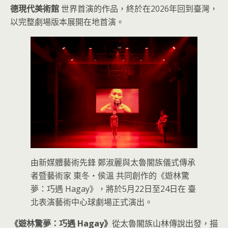
德現代美術館
世界首演的作品，終於在2026年回到臺灣，
以完整劇場版本展開在地首演。
由新媒體藝術先鋒 鄭淑麗與太魯閣族儀式傳承
者暨藝術家 東冬・侯溫 共同創作的《遊林驚
夢：巧遇 Hagay》，將於5月22日至24日在 臺
北表演藝術中心球劇場正式演出。
《遊林驚夢：巧遇 Hagay》
從太魯閣族山林傳說出發，描