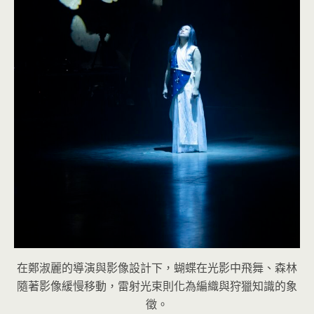
在鄭淑麗的導演與影像設計下，蝴蝶在光影中飛舞、森林
隨著影像緩慢移動，雷射光束則化為編織與狩獵知識的象
徵。