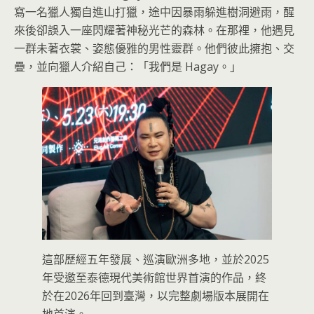
寫一名獵人獨自進山打獵，途中因暴雨躲進樹洞避雨，醒
來後卻誤入一座閃耀著神秘光芒的森林。在那裡，他遇見
一群未著衣裳、姿態優雅的男性靈群。他們彼此擁抱、交
疊，並向獵人介紹自己：「我們是 Hagay。」
這部歷經五年發展、巡演歐洲多地，並於2025
年受邀至泰德現代美術館世界首演的作品，終
於在2026年回到臺灣，以完整劇場版本展開在