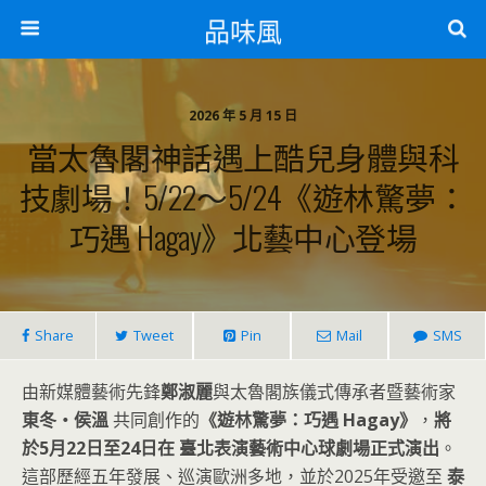
品味風
2026 年 5 月 15 日
當太魯閣神話遇上酷兒身體與科
技劇場！5/22～5/24《遊林驚夢：
巧遇 Hagay》北藝中心登場
Share
Tweet
Pin
Mail
SMS
由新媒體藝術先鋒
鄭淑麗
與太魯閣族儀式傳承者暨藝術家
東冬・侯溫
共同創作的
《遊林驚夢：巧遇 Hagay》
，
將
於5月22日至24日在 臺北表演藝術中心球劇場正式演出
。
這部歷經五年發展、巡演歐洲多地，並於2025年受邀至
泰